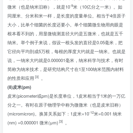
-9
微米（也是纳米旧称），就是10
米（10亿分之一米）。如
同厘米、分米和米一样，是长度的度量单位。相当于4倍原子
大小，比单个细菌的长度还要小。单个细菌微生物用肉眼是
根本看不到的，用显微镜测直径大约是五微米，也就是五千
纳米。举个例子来说，假设一根头发的直径是0.05毫米，把
它径向平均剖成5万根，每根的厚度大约就是一纳米。也就是
说，一纳米大约就是0.000001毫米，纳米科学与技术，有时
简称为纳米技术，是研究结构尺寸在1至100纳米范围内材料
[3]
的性质和应用
。
(8)皮米(pm)
皮米(picometer或pm)是长度单位，1皮米相当于1米的一万亿
分之一。有时在原子物理学中称为微微米（也是皮米旧称）
-12
(micromicron)。换算关系如下：1皮米=10
米=0.001 纳米
[3]
(nm) =0.000001 微米(μm)
。