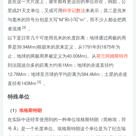
是在这一大尺度上，通常都有更适合的单位存在，例如，公
里或21天文单位，又或可用
科学记数法
来表示；其二是兆米
与毫米的符号分别是大写“M”和小写“m”，而不少人都会把两
[3]
者混淆
。
以下是日常几个可使用兆米的长度距离：地球通过两极的周
界是39.94Mm(根据米的原来定义，从1791年到1875年为
止，地球的两极周界被定义为40.00Mm)。从
荷兰阿姆斯特丹
到法国波尔多的距离大约有1Mm；地球的赤道直径约
12.76Mm；地球至月球的平均距离为384.4Mm；土星的赤道
[3]
直径有143Mm
。
特殊单位
（1）
埃格斯特朗
在实际中还经常使用到的一种单位埃格斯特朗（简称埃，符
号 Å）是一个长度单位。埃格斯特朗这个单位是为了纪念瑞