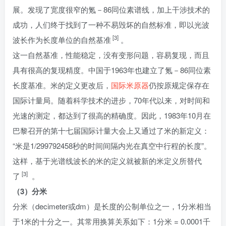
展。发现了宽度很窄的氪－86同位素谱线，加上干涉技术的
成功，人们终于找到了一种不易毁坏的自然标准，即以光波
[3]
波长作为长度单位的自然基准
。
这一自然基准，性能稳定，没有变形问题，容易复现，而且
具有很高的复现精度。中国于1963年也建立了氪－86同位素
长度基准。米的定义更改后，
国际米原器
仍按原规定保存在
国际计量局。随着科学技术的进步，70年代以来，对时间和
光速的测定，都达到了很高的精确度。因此，1983年10月在
巴黎召开的第十七届国际计量大会上又通过了米的新定义：
“米是1/299792458秒的时间间隔内光在真空中行程的长度”。
这样，基于光谱线波长的米的定义就被新的米定义所替代
[3]
了
。
（3）分米
分米（decimeter或dm）是长度的公制单位之一，1分米相当
于1米的十分之一。其常用换算关系如下：1分米 = 0.0001千