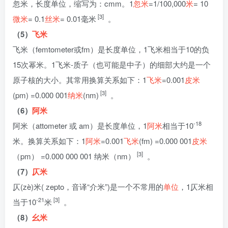
忽米，长度单位，缩写为：cmm。1
忽米
=1/100,000
米
= 10
[3]
微米
= 0.1
丝米
= 0.01毫米
。
（5）
飞米
飞米（femtometer或fm）是长度单位，1飞米相当于10的负
15次幂米。1飞米-质子（也可能是中子）的细部大约是一个
原子核的大小。其常用换算关系如下：1
飞米
=0.001
皮米
[3]
(pm) =0.000 001
纳米
(nm)
。
（6）
阿米
-18
阿米（attometer 或 am）是长度单位，1
阿米
相当于10
米。换算关系如下：1
阿米
=0.001
飞米
(fm) =0.000 001
皮米
[3]
（pm） =0.000 000 001 纳米（nm）
。
（7）
仄米
仄(zè)米( zepto，音译“介米”)是一个不常用的
单位
，1仄米相
-21
[3]
当于10
米
。
（8）
幺米