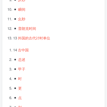
瞬间
幺秒
普朗克时间
13
外国的古代计时单位
14
古中国
总述
甲子
时
更
点