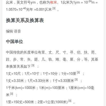
-24
幺米，英文符号ym，也称为
攸米
。1幺米为1ym = 10
m =
-40
[3]
1.0570×10
光年 =0.001仄米
。
换算关系及换算表
编辑
语音
中国单位
中国传统的长度单位有里、丈、尺、寸、寻、仞、扶、咫、
跬、步、常、矢、筵、几、轨、雉、毫、厘、分，等。其基
[3]
本换算关系如下
：
[3]
1丈=10尺；1尺=10寸；1寸=10分；1分=10厘
；
[3]
1丈≈3.33米；1尺≈3.33分米；1寸≈3.33厘米
；
1千米(km)=1000米；1米(m)=100厘米；1厘米(cm)=10毫
[3]
米
；
[3]
1里=150丈=500米；2里=1公里(1000米)
。