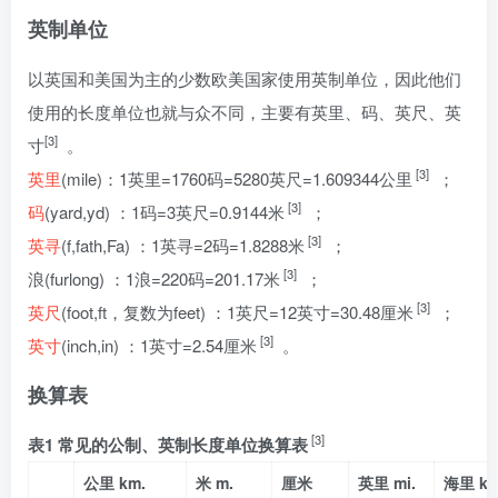
英制单位
以英国和美国为主的少数欧美国家使用英制单位，因此他们
使用的长度单位也就与众不同，主要有英里、码、英尺、英
[3]
寸
。
[3]
英里
(mile)：1英里=1760码=5280英尺=1.609344公里
；
[3]
码
(yard,yd) ：1码=3英尺=0.9144米
；
[3]
英寻
(f,fath,Fa) ：1英寻=2码=1.8288米
；
[3]
浪(furlong) ：1浪=220码=201.17米
；
[3]
英尺
(foot,ft，复数为feet) ：1英尺=12英寸=30.48厘米
；
[3]
英寸
(inch,in) ：1英寸=2.54厘米
。
换算表
[3]
表1 常见的公制、英制长度单位换算表
公里 km.
米 m.
厘米
英里 mi.
海里 kt.