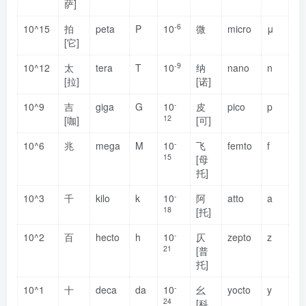
萨]
-6
10^15
拍
peta
P
10
微
micro
μ
[它]
-9
10^12
太
tera
T
10
纳
nano
n
[拉]
[诺]
-
10^9
吉
giga
G
10
皮
pico
p
12
[咖]
[可]
-
10^6
兆
mega
M
10
飞
femto
f
15
[母
托]
-
10^3
千
kilo
k
10
阿
atto
a
18
[托]
-
10^2
百
hecto
h
10
仄
zepto
z
21
[普
托]
-
10^1
十
deca
da
10
幺
yocto
y
24
[科