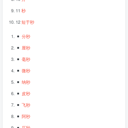
11
秒
12
短于秒
分秒
厘秒
毫秒
微秒
纳秒
皮秒
飞秒
阿秒
仄秒