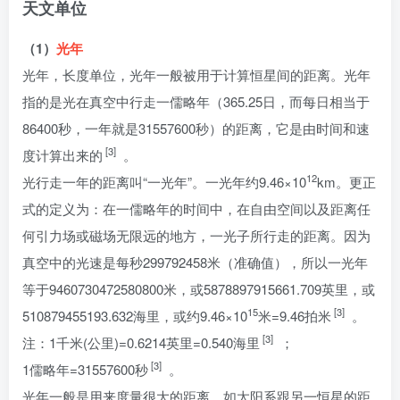
天文单位
（1）
光年
光年，长度单位，光年一般被用于计算恒星间的距离。光年
指的是光在真空中行走一儒略年（365.25日，而每日相当于
86400秒，一年就是31557600秒）的距离，它是由时间和速
[3]
度计算出来的
。
12
光行走一年的距离叫“一光年”。一光年约9.46×10
km。更正
式的定义为：在一儒略年的时间中，在自由空间以及距离任
何引力场或磁场无限远的地方，一光子所行走的距离。因为
真空中的光速是每秒299792458米（准确值），所以一光年
等于9460730472580800米，或5878897915661.709英里，或
15
[3]
510879455193.632海里，或约9.46×10
米=9.46拍米
。
[3]
注：1千米(公里)=0.6214英里=0.540海里
；
[3]
1儒略年=31557600秒
。
光年一般是用来度量很大的距离，如太阳系跟另一恒星的距