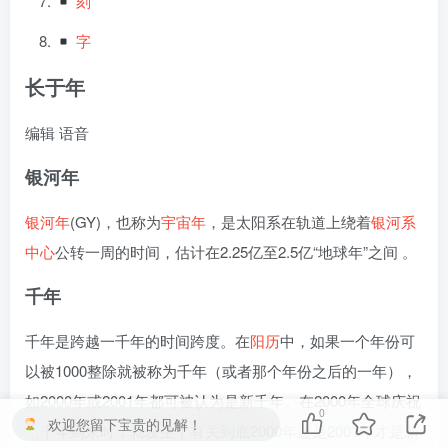
刻
字
长于年
编辑
语音
银河年
银河年
(GY)，也称为
宇宙年
，是太阳系在轨道上绕着
银河系
中心
公转一周的时间，估计在2.25亿至2.5亿“地球年”之间 。
千年
千年是跨越一千年的时间跨度。在
阳历
中，如果一个年份可
以被1000整除就被称为千年（或者那个年份之后的一年），
如2000年或2001年都可被认为是新千年。在2000年全球庆祝
0
欢迎您留下宝贵的见解！
新千年到来时，就发生了有关到底2000年还是2001年才是新