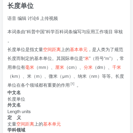
长度单位
语音
编辑
讨论
6
上传视频
本词条由
“科普中国”科学百科词条编写与应用工作项目
审核
。
长度单位是指丈量
空间距离
上的
基本单元
，是人类为了规范
长度而制定的基本单位。其国际单位是“
米
”（符号“m”），常
用单位有
毫米
（mm）、
厘米
（cm）、
分米
（dm）、
千米
（km）、米（m）、微米（μm）、纳米（nm）等等。长度
[1]
单位在各个领域都有重要的作用
。
中文名
长度单位
外文名
Length units
定 义
丈量
空间距离
上的
基本单元
学科领域