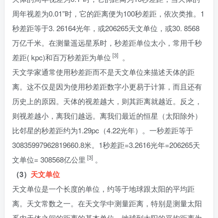
周年视差为0.01”时，它的距离便为100秒差距，依次类推。1
秒差距等于3. 26164光年，或206265天文单位，或30. 8568
万亿千米。在测量遥远星系时，秒差距单位太小，常用千秒
[3]
差距( kpc)和百万秒差距为单位
。
天文学家通常使用秒差距而不是天文单位来描述天体的距
离。这不仅是因为使用秒差距数字小更易于计算，而且还有
历史上的原因。天体的视差越大，则其距离就越近。反之，
则视差越小，离我们越远。离我们最近的恒星（太阳除外）
比邻星的秒差距约为1.29pc（4.22光年）。一秒差距等于
30835997962819660.8米。1秒差距=3.2616光年=206265天
[3]
文单位= 308568亿公里
。
（3）
天文单位
天文单位是一个长度的单位，约等于地球跟太阳的平均距
离。天文常数之一。在天文学中测量距离，特别是测量太阳
系内天体之间的距离的基本单位，地球到太阳的平均距离为