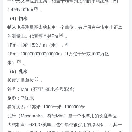
一个天文单位的距离，相当于地球到太阳的平均距离，约
8
[3]
1.496×10
km
。
（4）拍米
拍米也是测量距离的其中一个单位，有时用在宇宙中小距离
[3]
的测量上。代表符号是Pm
。
1Pm =10的15次方m（米），即
1Pm= 1000000000000000m（1万亿千米或1000万亿
[3]
米）
。
（5）兆米
[3]
长度计量单位
。
符号：Mm（不可与毫米符号混淆）
别称：马咖米
换算关系：1兆米=1000千米=1000000米
兆米（Megametre，符号Mm）是一个很罕用的长度单位，
大约相当于621.37英里。这个单位很少用的原因有二：其一