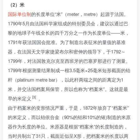
（2）米
国际单位制
的长度单位“米”（meter，metre）起源于法国。
1790年5月由法国科学家组成的特别委员会，建议以通过巴
黎的地球子午线全长的四千万分之一作为长度单位——米，
1791年获法国国会批准。为了制造出表征米的量值的基准
器，在法国天文学家捷梁布尔和密伸的领导下，于1792～
1799年，对法国敦克尔克至西班牙的巴塞罗那进行了测量。
1799年根据测量结果制成一根3.5毫米×25毫米短形截面的铂
杆（platinum metre bar），以此杆两端之间的距离定为1
米，并交法国档案局保管，所以也称为“档案米”。这就是最
[3]
早的米定义
。
由于档案米的变形情况严重，于是，1872年放弃了“档案米”
的米定义，而以铂依合金（90%的铂和10%的铱)制造的米原
器作为长度的单位。米原器是根据“档案米”的长度制造的，
当时共制出了31只，截面近似呈X形，把档案米的长度以两