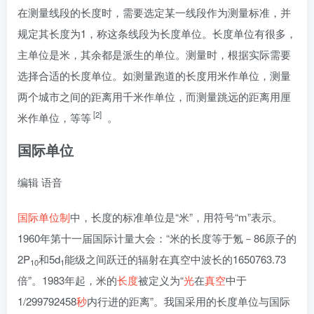
在测量线段的长度时，需要选定某一线段作为测量标准，并
规定其长度为1，称这条线段为长度单位。长度单位有很多，
主单位是米，其余都是派生的单位。测量时，根据实际需要
选择合适的长度单位。如测量跑道的长度用米作单位，测量
两个城市之间的距离用千米作单位，而测量跳远的距离用厘
[2]
米作单位，等等
。
国际单位
编辑
语音
国际单位制
中，长度的标准单位是“米”，用符号“m”表示。
1960年第十一届国际计量大会：“米的长度等于氪－86原子的
2P
和5d
能级之间跃迁的辐射在真空中波长的1650763.73
10
1
倍”。1983年起，米的
长度
被定义为“
光
在
真空
中于
1/299792458
秒
内行进的距离”。我国采用的长度单位与国际