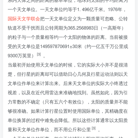
一个天文单位。一天文单位约等于1. 496亿千米。1976年，
国际天文学联会
把一天文单位定义为一颗质量可忽略、公转
轨道不受干扰而且公转周期为365.2568983日（一高斯年）
的粒子与一个质量相等约一个太阳的物体的距离。当前被接
受的天文单位是149597870691±30米（约一亿五千万公里或
[3]
9300万英里）
。
当最初开始使用天文单位的时候，它的实际大小并不是很清
楚，但行星的距离却可以借助日心几何及行星运动法则以天
文单位作单位来计算出来。后来天文单位的实际大小终透过
视差，以及在近代用雷达来准确地找到。虽然如此，因为引
力常数的不确定（只有五六个有效位），太阳的质量并不能
够很准确。如果计算行星位置时使用国际单位，其精确度在
单位换算的过程中难免会降低。所以这些计算通常以太阳质
[3]
量和天文单位作单位，而不用公斤和公里
。