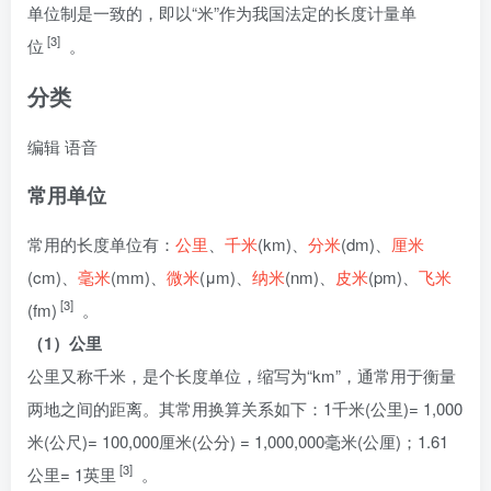
单位制是一致的，即以“米”作为我国法定的长度计量单
[3]
位
。
分类
编辑
语音
常用单位
常用的长度单位有：
公里
、
千米
(km)、
分米
(dm)、
厘米
(cm)、
毫米
(mm)、
微米
(μm)、
纳米
(nm)、
皮米
(pm)、
飞米
[3]
(fm)
。
（1）公里
公里又称千米，是个长度单位，缩写为“km”，通常用于衡量
两地之间的距离。其常用换算关系如下：1千米(公里)= 1,000
米(公尺)= 100,000厘米(公分) = 1,000,000毫米(公厘)；1.61
[3]
公里= 1英里
。