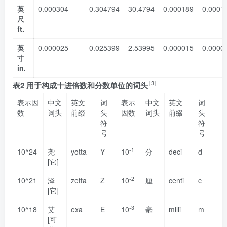
英
0.000304
0.304794
30.4794
0.000189
0.0001
尺
ft.
英
0.000025
0.025399
2.53995
0.000015
0.0000
寸
in.
[3]
表2 用于构成十进倍数和分数单位的词头
表示因
中文
英文
词
表示
中文
英文
词
数
词头
前缀
头
因数
词头
前缀
头
符
符
号
号
-1
10^24
尧
yotta
Y
10
分
deci
d
[它]
-2
10^21
泽
zetta
Z
10
厘
centi
c
[它]
-3
10^18
艾
exa
E
10
毫
milli
m
[可