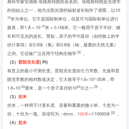
典科学家安德斯·埃格斯特朗而命名的。埃格斯特朗是光谱学
-
的创始人之一，他为太阳光谱的辐射波长制作了谱图，以10
10
米为单位。它不是国际制单位，但是可与国际制单位进行
-10
换算，即1 Å = 10
米 = 0.1纳米。它一般用于原子半径、键
长和可见光的波长。譬如，原子的平均直径（由经验上的半
径计算得）在0.5埃（氢）和3.8埃（铀，最重的天然元素）
[3]
之间。它还被广泛应用于结构生物学
。
（2）
普朗克长度
( Pl)
有意义的最小可测长度。普朗克长度由引力常数、光速和普
朗克常数的相对数值决定，它大致等于1.6×10^-35米，即
-33
22
[3]
1.6×10
厘米，是一个质子直径的10
分之一
。
（3）
丝米
丝米，一种用于计算长度、容量和重量的微小单。十忽为一
[3]
丝，十丝为一毫。其缩写为：dmm。1
丝米
=1/10000米
。
（4）
忽米