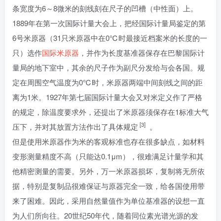
条宽度为6～8微米的刻线刻在尺子的凹槽（中性面）上。
1889年在第一次国际计量大会上，把经国际计量局鉴定的第
6号米原器（31只米原器中在0℃时最接近档案米的长度的一
只）选作
国际米原器
，并作为长度基准器保存在巴黎国际计
量局的地下室中，其余的尺子作为副尺分发给与会各国。规
定在周围空气温度为0℃时，米原器两端中间刻线之间的距
离为1米。1927年第七届国际计量大会又对米定义作了严格
的规定，除温度要求外，还提出了米原器须保存在1标准大气
[3]
压下，并对其放置方法作出了具体规定
。
但是使用米原器作为米的客观标准也存在很多缺点，如材料
变形测量精度不高（只能达0.1μm），很难满足计量学和其
他精密测量的需要。另外，万一米原器损坏，复制将无所依
据，特别是复制品很难保证与原器完全一致，给各国使用带
来了困难。因此，采用自然量值作为单位基准器的设想一直
为人们所向往。20世纪50年代，随着同位素光谱光源的发