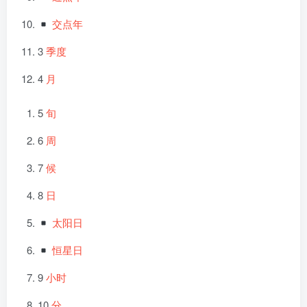
交点年
3
季度
4
月
5
旬
6
周
7
候
8
日
太阳日
恒星日
9
小时
10
分