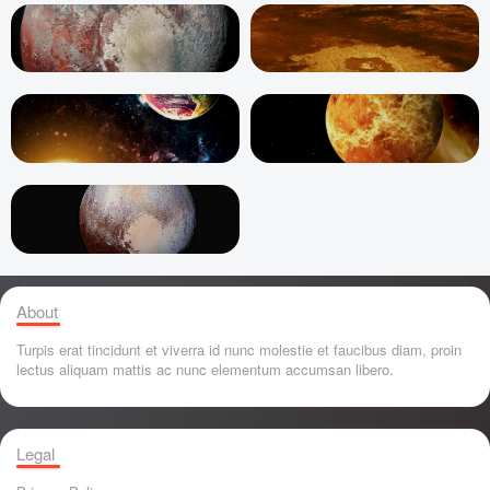
About
Turpis erat tincidunt et viverra id nunc molestie et faucibus diam, proin
lectus aliquam mattis ac nunc elementum accumsan libero.
Legal