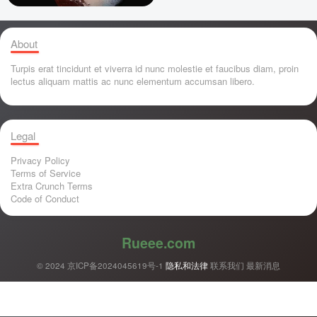
About
Turpis erat tincidunt et viverra id nunc molestie et faucibus diam, proin
lectus aliquam mattis ac nunc elementum accumsan libero.
Legal
Privacy Policy
Terms of Service
Extra Crunch Terms
Code of Conduct
Rueee.com
© 2024
京ICP备2024045619号-1
隐私和法律
联系我们
最新消息