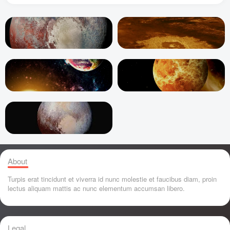
About
Turpis erat tincidunt et viverra id nunc molestie et faucibus diam, proin
lectus aliquam mattis ac nunc elementum accumsan libero.
Legal