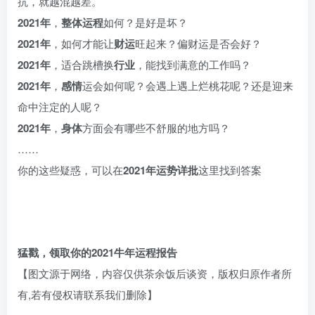
抗，就越混越差。
2021年
，
整体
运程
如何？是好是坏？
2021年
，如何才能让
财运
旺起来？偏财运是否会好？
2021年
，适合跳槽换
行业
，能找到满意的工作吗？
2021年
，
感情
运会如何呢？会遇上遇上烂桃花呢？还是迎来
命中注定的人呢？
2021年
，
身体
方面会有哪些不舒服的地方吗？
……
你的这些疑惑，可以在
2021年运势详批
这里找到答案
猛戳，领取你的
2021牛年
运程报告
【图文源于网络，内容仅供茶余饭后谈资，版权归原作者所
有,若有侵权请联系我们删除】