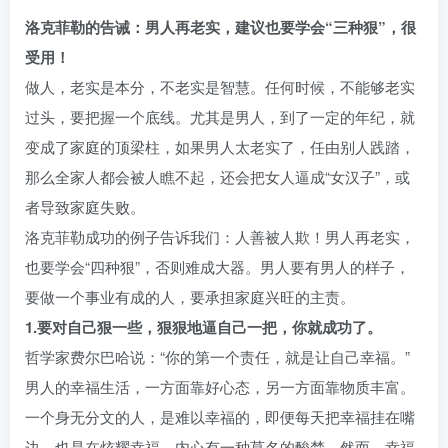
洛克菲勒的告诫：男人再老实，建议也要学会“三种狠”，很
受用！
做人，老实是本分，不老实是智慧。任何时候，不能够老实
过头，要把握一个底线。尤其是男人，到了一定的年纪，就
变成了家庭的顶梁柱，如果男人太老实了，任由别人践踏，
那么全家人都会被人瞧不起，还会把女人逼成“女汉子”，或
者导致家庭失败。
洛克菲勒成功的例子告诉我们：人善被人欺！男人再老实，
也要学会“四种狠”，否则难成大器。男人要有男人的样子，
要做一个事业有成的人，要承担家庭兴旺的主责。
1.要对自己狠一些，狠狠地逼自己一把，你就成功了。
哲学家费尔巴哈说：“你的第一个责任，就是让自己幸福。”
男人的幸福生活，一方面靠好心态，另一方面靠物质丰富。
一个身无分文的人，是难以幸福的，即便每天把幸福挂在嘴
边，也是在炫耀幸福，内心有一种莫名的酸楚。然而，幸福