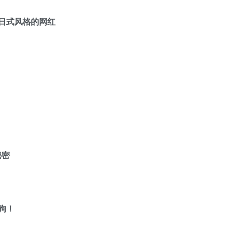
穿日式风格的网红
秘密
狗！