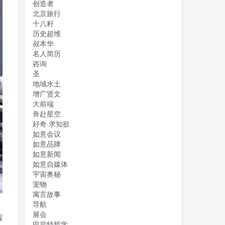
创造者
北京旅行
十八籽
历史超维
叔本华
名人简历
咨询
圣
地域水土
增广贤文
大前端
奔赴星空
好奇·求知欲
如意会议
如意品牌
如意新闻
如意自媒体
宇宙奥秘
宠物
寓言故事
导航
展会
假
巴菲特哲学