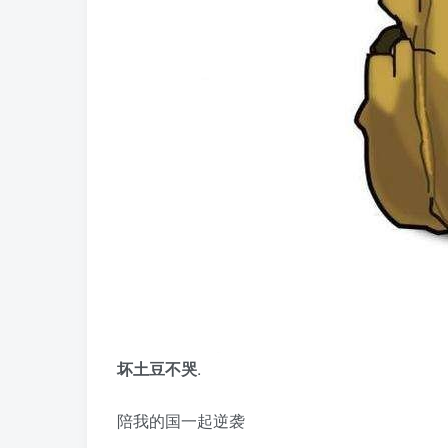
坏土豆不哭
.
陪我的国一起逆袭