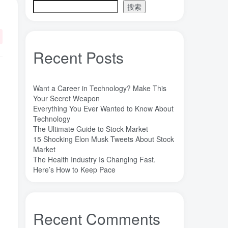
搜索
魔法
高熵合金
雷军
陶瓷
(1)
(3)
(3)
(30)
长期主义
锐义科技（北京）有限公司
(3)
(7)
销售
量子金属态
追梦少年
(0)
(0)
(1)
Recent Posts
达芬奇
超分辨显微成像
(1)
(2)
超分辨显微
质谱仪
谦虚
(1)
(1)
(1)
苏醒
花香
自信
胡良兵
(1)
(1)
(1)
(53)
Want a Career in Technology? Make This
网盘
经济类
纪录片
Your Secret Weapon
(0)
(0)
(1)
Everything You Ever Wanted to Know About
秘密，吸引力法则，纪录片，下载
(0)
Technology
秘密
碳离子治疗系统
研究方向
(1)
(1)
(1)
The Ultimate Guide to Stock Market
15 Shocking Elon Musk Tweets About Stock
石墨烯储能
石墨烯
真空阀门
(1)
(20)
(1)
Market
真空系统
目标
焦耳加热
(1)
(1)
(4)
The Health Industry Is Changing Fast.
潍坊
流动性
Here’s How to Keep Pace
(1)
(1)
汽车电子开发和测试
梦想家
(1)
(1)
杜瓦
曲速引擎
星空物语
(2)
(1)
(1)
星河皓月
拉曼
尚德机构
(1)
(1)
(0)
Recent Comments
宝塔
学术会议
大国崛起
(2)
(0)
(1)