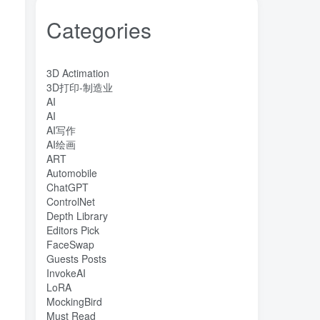
Categories
3D Actimation
3D打印-制造业
AI
AI
AI写作
AI绘画
ART
Automobile
ChatGPT
ControlNet
Depth Library
Editors Pick
FaceSwap
Guests Posts
InvokeAI
LoRA
MockingBird
Must Read