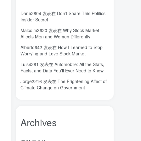
城市
固态电解质
固定翼
(2)
(18)
(1)
Dane2804
发表在
Don’t Share This Politics
命运
吸引力法则
君临
(2)
(1)
(1)
Insider Secret
名人简介
吉祥如意
发明家
(1)
(1)
(1)
Malcolm3620
发表在
Why Stock Market
原位
南海
北京大学
(35)
(2)
(1)
Affects Men and Women Differently
创造者
创新
凡尔纳
冒险家
(1)
(1)
(1)
(1)
Alberto642
发表在
How I Learned to Stop
关键帧
全屏滚动
(6)
(1)
Worrying and Love Stock Market
先进材料表征方法
供应商
(5)
(7)
Luis4281
发表在
Automobile: All the Stats,
亿万富翁
人生
乐愚分享
(2)
(2)
(0)
Facts, and Data You’ll Ever Need to Know
下载
VAT
stable diffusion，
(1)
(3)
(6)
Jorge2216
发表在
The Frightening Affect of
stable diffusion
notionai
notion
(6)
(1)
(0)
Climate Change on Government
GPT-4
AI绘画
ai
3D打印
(1)
(6)
(0)
(0)
Archives