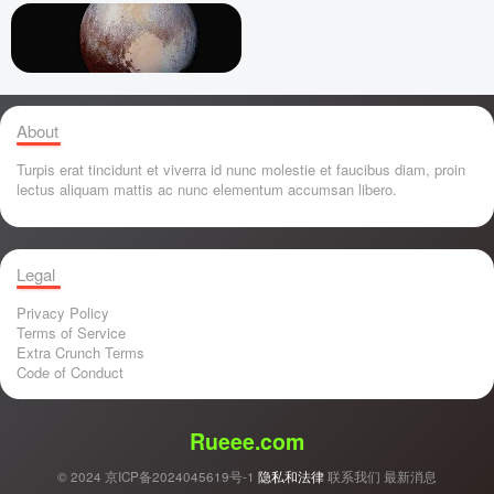
About
Turpis erat tincidunt et viverra id nunc molestie et faucibus diam, proin
lectus aliquam mattis ac nunc elementum accumsan libero.
Legal
Privacy Policy
Terms of Service
Extra Crunch Terms
Code of Conduct
Rueee.com
© 2024
京ICP备2024045619号-1
隐私和法律
联系我们
最新消息