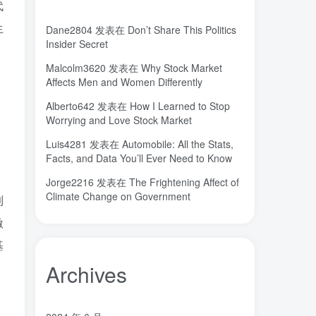
代
城市
固态电解质
固定翼
(2)
(18)
(1)
生
Dane2804
发表在
Don’t Share This Politics
命运
吸引力法则
君临
(2)
(1)
(1)
Insider Secret
名人简介
吉祥如意
发明家
(1)
(1)
(1)
Malcolm3620
发表在
Why Stock Market
原位
南海
北京大学
(35)
(2)
(1)
Affects Men and Women Differently
创造者
创新
凡尔纳
冒险家
(1)
(1)
(1)
(1)
Alberto642
发表在
How I Learned to Stop
关键帧
全屏滚动
(6)
(1)
Worrying and Love Stock Market
先进材料表征方法
供应商
(5)
(7)
Luis4281
发表在
Automobile: All the Stats,
亿万富翁
人生
乐愚分享
(2)
(2)
(0)
Facts, and Data You’ll Ever Need to Know
下载
VAT
stable diffusion，
(1)
(3)
(6)
Jorge2216
发表在
The Frightening Affect of
stable diffusion
notionai
notion
(6)
(1)
(0)
Climate Change on Government
到
GPT-4
AI绘画
ai
3D打印
(1)
(6)
(0)
(0)
激
基
Archives