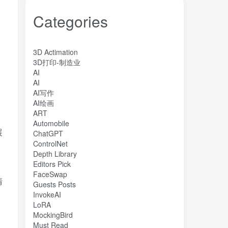
Categories
3D Actimation
3D打印-制造业
AI
AI
AI写作
、
AI绘画
ART
Automobile
展
ChatGPT
ControlNet
Depth Library
Editors Pick
FaceSwap
清
Guests Posts
InvokeAI
LoRA
MockingBird
Must Read