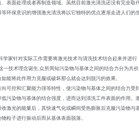
造、表面处理或者再制造领域。虽然目前激光清洗还没有完全取
排等环保意识的增强激光清洗将以它独特的优点逐渐走进人们的
Allrn等科学家针对实际工作需要将激光技术与清洗技术结合起来并进行
ing）这一技术理念诞生.众所周知污染物与基体之间的结合力分为共价
力如能将此作用力克服或破坏那么就会达到脱污的效果。
方向可控和汇聚能力强等特性，使污染物与基体之间的结合力受
降低污染物与基体的结合强度，进而达到清洗工件表面的作用。
吸收激光的能量后，其快速气化或瞬间受热膨胀后克服污染物与
染物粒子进行振动后而从基体表面脱落。