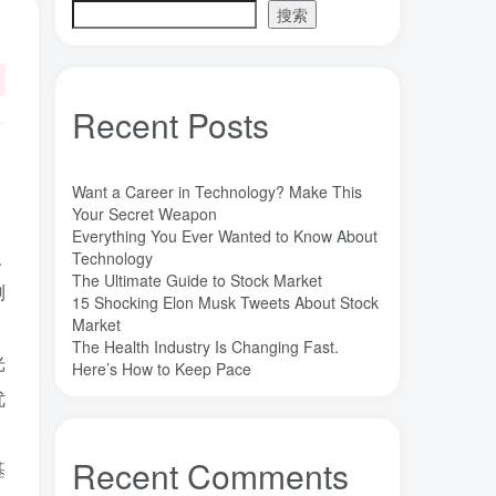
搜索
魔法
高熵合金
雷军
陶瓷
(1)
(3)
(3)
(30)
长期主义
锐义科技（北京）有限公司
(3)
(7)
销售
量子金属态
追梦少年
(0)
(0)
(1)
Recent Posts
达芬奇
超分辨显微成像
(1)
(2)
超分辨显微
质谱仪
谦虚
(1)
(1)
(1)
苏醒
花香
自信
胡良兵
(1)
(1)
(1)
(53)
Want a Career in Technology? Make This
网盘
经济类
纪录片
Your Secret Weapon
(0)
(0)
(1)
Everything You Ever Wanted to Know About
秘密，吸引力法则，纪录片，下载
(0)
人
Technology
秘密
碳离子治疗系统
研究方向
(1)
(1)
(1)
The Ultimate Guide to Stock Market
测
15 Shocking Elon Musk Tweets About Stock
石墨烯储能
石墨烯
真空阀门
(1)
(20)
(1)
Market
真空系统
目标
焦耳加热
(1)
(1)
(4)
The Health Industry Is Changing Fast.
光
潍坊
流动性
Here’s How to Keep Pace
(1)
(1)
优
汽车电子开发和测试
梦想家
(1)
(1)
杜瓦
曲速引擎
星空物语
(2)
(1)
(1)
星河皓月
拉曼
尚德机构
(1)
(1)
(0)
Recent Comments
基
宝塔
学术会议
大国崛起
(2)
(0)
(1)