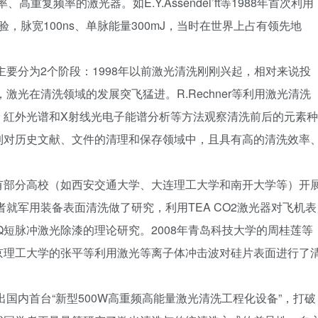
重复频率的激光器。如E.Y.Assendel’ft等1988年首次利用
，脉宽100ns、单脉能量300mJ，当时在世界上占有领先地
主要分为2个阶段：1998年以前激光清洗刚刚兴起，相对来说投
激光在清洗领域的发展突飞猛进。R.Rechner等利用激光清洗
、紅外光谱和X射线光电子能谱分析等方法观察清洗前后的元素种
到对历史文献、文件的清理和保存领域中，且具有高的清洗效率
有部分高校（如西安交通大学、大连理工大学和南开大学等）开
者就军用装备表面清洗做了研究，利用TEA CO2激光器对飞机表
Q短脉冲激光除漆的理论研究。2008年青岛科技大学的周桂莲等
京理工大学的张平等利用激光等离子体冲击波对硅片表面进行了
出国内首台“新型500W高重频高能量激光清洗工程化设备”，打破