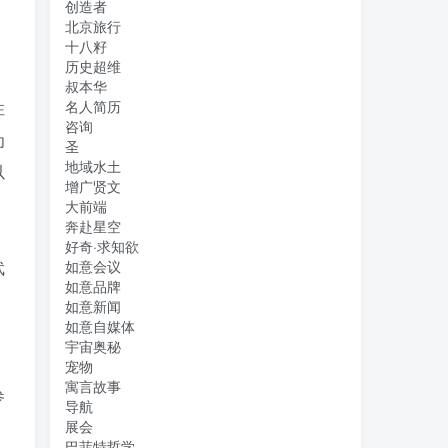
创造者
北京旅行
十八籽
历史超维
一
叔本华
性
名人简历
咨询
为
圣
地域水土
以
增广贤文
大前端
奔赴星空
好奇·求知欲
武
如意会议
如意品牌
。
如意新闻
如意自媒体
宇宙奥秘
宠物
寓言故事
参
导航
展会
巴菲特哲学