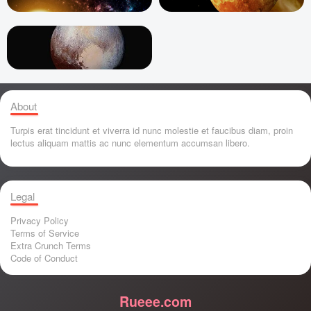
About
Turpis erat tincidunt et viverra id nunc molestie et faucibus diam, proin
lectus aliquam mattis ac nunc elementum accumsan libero.
Legal
Privacy Policy
Terms of Service
Extra Crunch Terms
Code of Conduct
Rueee.com