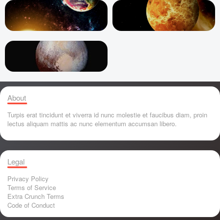
About
Turpis erat tincidunt et viverra id nunc molestie et faucibus diam, proin
lectus aliquam mattis ac nunc elementum accumsan libero.
Legal
Privacy Policy
Terms of Service
Extra Crunch Terms
Code of Conduct