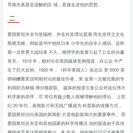
导致失真甚至误解的区 域，直接走进他的思想。
二
爱因斯坦并非与世隔绝，并非对其理论莫测 而生崇拜之文化
熟视无睹。例如该书中他给日本 小学生的信令人感动。这和
第一次世界大战结束 不久，物理学的发展引起了公众的兴趣
有关。 1919 年，相对论在英国媒体竞相报道，在公众 中产
生了巨大反响。1920 年，《科学美国人》杂志出 资 5000 英
镑稿酬重奖说明相对论的最佳作者，奖 金第一次被伦敦的专
利局职员林顿·博尔顿获取。 媒体的报道引发公众对这位伟大
科学家的崇拜，尽 管仅有极少数人能够理解他的理论。 上世
纪 20 年代，新闻影片和无线广播成为 科普新的传播方式，
爱因斯坦访问美国的新闻影 片是电影新闻片的重要事件。 而
爱因斯坦在东亚和其他国家的科学传播活 动的报道由于其传
播媒体不发达而报道极少。多 年后，他的旅行日记才被美国