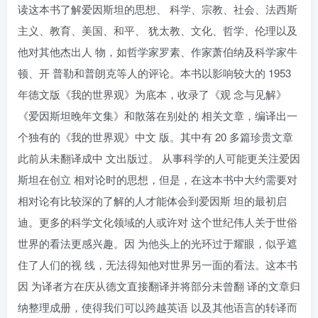
读这本书了解爱因斯坦的思想、 科学、宗教、社会、法西斯
主义、教育、美国、和平、 犹太教、文化、哲学、伦理以及
他对其他杰出人 物，如哲学家罗素、作家萧伯纳及科学家牛
顿、开 普勒和普朗克等人的评论。本书以影响较大的 1953
年德文版《我的世界观》为底本，收录了《观 念与见解》
《爱因斯坦晚年文集》和散落在别处的 相关文章，编译出一
个独有的《我的世界观》中文 版。其中有 20 多篇珍贵文章
此前从未翻译成中 文出版过。 从事科学的人可能更关注爱因
斯坦在创立 相对论时的思想，但是，在这本书中大约需要对
相对论有比较深的了解的人才能体会到爱因斯 坦的最初启
迪。更多的科学文化领域的人或许对 这个世纪伟人关于世俗
世界的看法更感兴趣。因 为他头上的光环过于耀眼，似乎遮
住了人们的视 线，无法得知他对世界另一面的看法。这本书
因 为译者方在庆从德文直接翻译并将部分未曾翻 译的文章归
纳整理成册，使得我们可以跨越英语 以及其他语言的转译而