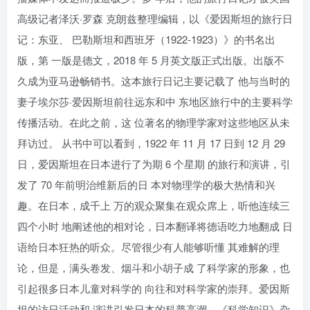
高级记者泽沃·罗森 克朗兹整理编辑，以《爱因斯坦的旅行日
记：东亚、 巴勒斯坦和西班牙（1922-1923）》的书名出
版，第 一版是德文，2018 年 5 月英文版正式出版。出版不
久成为亚马逊畅销书。这本旅行日记主要记载了 他与当时的
妻子埃尔莎·爱因斯坦前往远东和中 东地区旅行中的主要科学
传播活动。在此之前，这 位著名的物理学家对这些地区从未
拜访过。 从书中可以看到，1922 年 11 月 17 日到 12 月 29
日，爱因斯坦在日本进行了为期 6 个星期 的旅行和演讲，引
发了 70 年前明治维新后的日 本对物理学的极大热情和兴
趣。在日本，成千上 万的观众聚集在观众席上，听他连续三
四个小时 地阐述他的相对论，日本翻译将德语吃力地翻成 日
语给日本狂热的听众。尽管很少有人能够听懂 其难解的理
论，但是，满头卷发、烟斗和小胡子成 了科学家的形象，也
引起很多日本儿童对科学的 向往和对科学家的崇拜。爱因斯
坦的访日活动和 演讲引发日本的科普高潮，《科学知识》杂