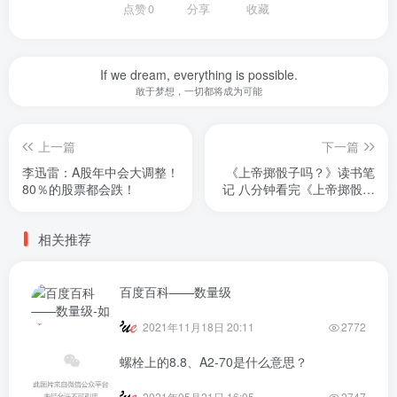
点赞
0
分享
收藏
If we dream, everything is possible.
敢于梦想，一切都将成为可能
上一篇
下一篇
李迅雷：A股年中会大调整！
《上帝掷骰子吗？》读书笔
80％的股票都会跌！
记 八分钟看完《上帝掷骰子
吗？》| 量子力学告诉你，这
个世界到底有多诡异！
相关推荐
百度百科——数量级
2021年11月18日 20:11
2772
螺栓上的8.8、A2-70是什么意思？
2021年05月21日 16:05
2747