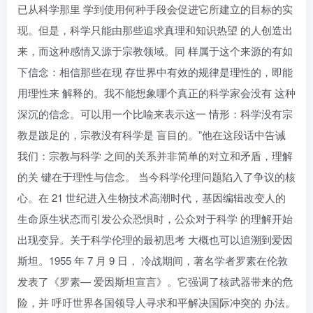
已从科学那里 学到使用何种手段会促进它所建立的目标的实
现。但是，科学只能由那些追求真理和知识热望 的人创造出
来，而这种感情又源于宗教领域。同 样属于这个来源的有如
下信念：相信那些在现 存世界中有效的规律是理性的，即能
用理性来 解释的。我不能想象哪个真正的科学家会没有 这种
深沉的信念。可以用一个比喻来表示这一 情形：科学没有宗
教是跛足的，宗教没有科学是 盲目的。”他在这段话中告诫
我们：宗教与科学 之间的关系并非简单的对立和矛盾，理解
的关 键在于理性与信念。 当今科学伦理问题陷入了争议的核
心。在 21 世纪进入生物技术高潮时代，基因编辑改变人的
生命原生状态而引发公众恐惧时，公众对于科学 的理解开始
出现变异。关于科学伦理的最初思考 大概也可以追溯到爱因
斯坦。1955 年 7 月 9 日， 冷战期间，著名学者罗素在伦敦
发表了《罗素— 爱因斯坦宣言》。它强调了核武器带来的危
险，并 呼吁世界各国领导人寻求和平解决国际冲突的 办法。