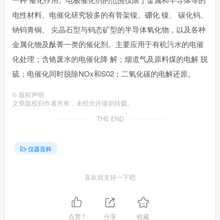
电性材料。电催化研究较多的有骨架镍、硼化 镍、
碳化钨
、
钠钨青铜、 尖晶石型与钨态矿型的半导体氧化物，以及各种
金属化物及
酞菁
一类的催化剂。主要应用于有机污水的电催
化处理；含铬废水的电催化降 解；烟道气及原料煤的电解 脱
硫；电催化同时脱除NOx和S02；二氧化碳的电解还原。
©
版权声明
文章版权归作者所有，未经允许请勿转载。
THE END
仪器百科
喜欢就支持一下吧
点赞
7
分享
收藏