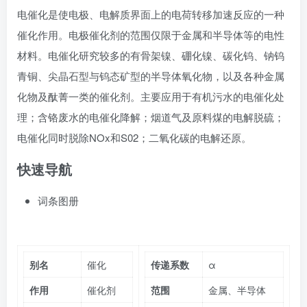
电催化是使电极、电解质界面上的
电荷转移
加速反应的一种
催化作用。电极催化剂的范围仅限于金属和半导体等的电性
材料。电催化研究较多的有骨架镍、硼化镍、
碳化钨
、钠钨
青铜、尖晶石型与钨态矿型的半导体氧化物，以及各种金属
化物及
酞菁
一类的催化剂。主要应用于有机污水的电催化处
理；含铬废水的电催化降解；烟道气及原料煤的电解脱硫；
电催化同时脱除NOx和S02；二氧化碳的电解还原。
快速导航
词条图册
别名
催化
传递系数
α
作用
催化剂
范围
金属、半导体