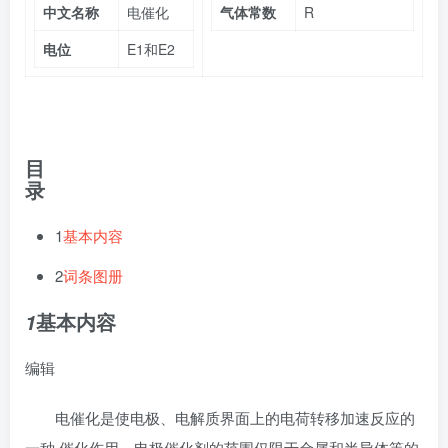
中文名称
电催化
气体常数
R
电位
E1和E2
目
录
1
基本内容
2
词条图册
基本内容
1
编辑
电催化是使电极、电解质界面上的
电荷转移
加速反应的
一种 催化作用。电极催化剂的范围仅限于金属和半导体等的