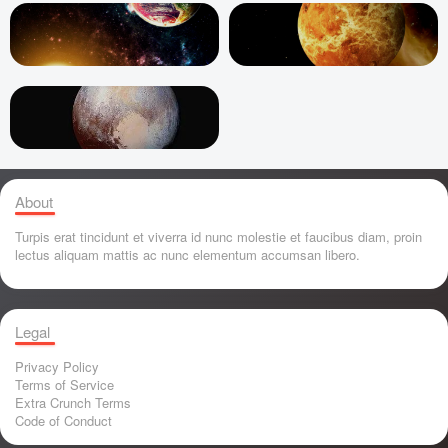
About
Turpis erat tincidunt et viverra id nunc molestie et faucibus diam, proin
lectus aliquam mattis ac nunc elementum accumsan libero.
Legal
Privacy Policy
Terms of Service
Extra Crunch Terms
Code of Conduct