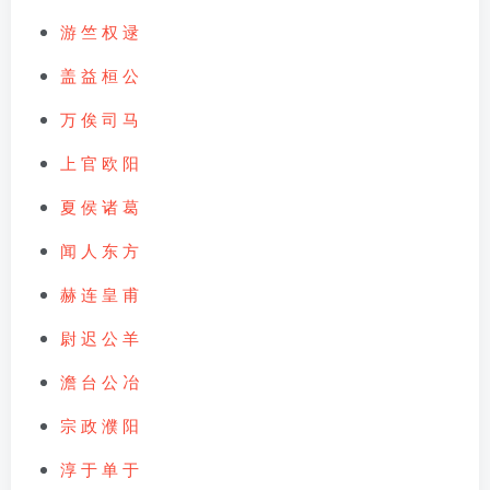
游
竺
权
逯
盖
益
桓
公
万 俟
司 马
上 官
欧 阳
夏 侯
诸 葛
闻 人
东 方
赫 连
皇 甫
尉 迟
公 羊
澹 台
公 冶
宗 政
濮 阳
淳 于
单 于