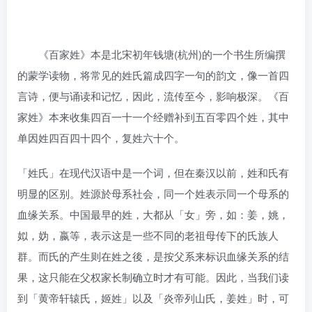
《百家姓》本是北宋初年钱塘(杭州)的一个书生所编撰
的蒙学读物，将常见的姓氏篇成四字一句的韵文，像一首四
言诗，便与诵读和记忆，因此，流传至今，影响极深。《百
家姓》本来收集四百一十一个经赠补到五百零四个姓，其中
单因姓四百四十四个，复姓六十个。
「姓氏」在现代汉语中是一个词，但在秦汉以前，姓和氏有
明显的区别。姓源於母系社会，同一个姓表示同一个母系的
血缘关系。中国最早的姓，大都从「女」旁，如：姜，姚，
姒，妫，嬴等，表示这是一些不同的老祖母传下的氏族人
群。而氏的产生则在姓之後，是按父系来标识血缘关系的结
果，这只能在父权家长制确立时才有可能。因此，当我们读
到「黄帝轩辕氏，姬姓」以及「炎帝列山氏，姜姓」时，可