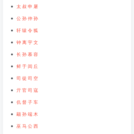
太 叔
申 屠
公 孙
仲 孙
轩 辕
令 狐
钟 离
宇 文
长 孙
慕 容
鲜 于
闾 丘
司 徒
司 空
亓 官
司 寇
仉
督
子 车
颛 孙
端 木
巫 马
公 西