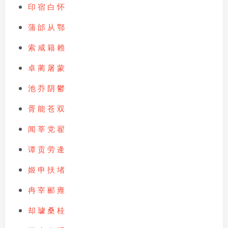
印
宿
白
怀
蒲
邰
从
鄂
索
咸
籍
赖
卓
蔺
屠
蒙
池
乔
阴
鬱
胥
能
苍
双
闻
莘
党
翟
谭
贡
劳
逄
姬
申
扶
堵
冉
宰
郦
雍
却
璩
桑
桂