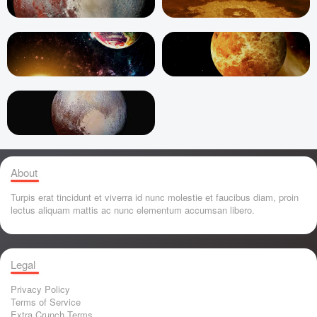
About
Turpis erat tincidunt et viverra id nunc molestie et faucibus diam, proin
lectus aliquam mattis ac nunc elementum accumsan libero.
Legal
Privacy Policy
Terms of Service
Extra Crunch Terms