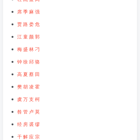
席
季
麻
强
贾
路
娄
危
江
童
颜
郭
梅
盛
林
刁
钟
徐
邱
骆
高
夏
蔡
田
樊
胡
凌
霍
虞
万
支
柯
咎
管
卢
莫
经
房
裘
缪
干
解
应
宗