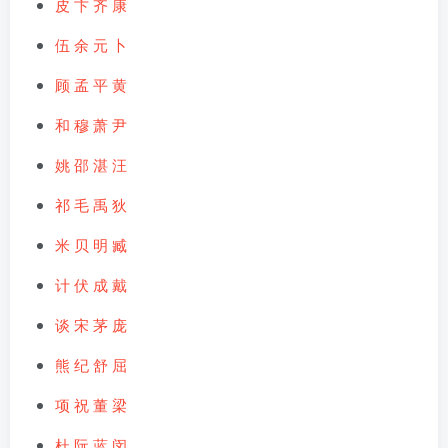
皮
卞
齐
康
伍
余
元
卜
顾
孟
平
黄
和
穆
萧
尹
姚
邵
湛
汪
祁
毛
禹
狄
米
贝
明
臧
计
伏
成
戴
谈
宋
茅
庞
熊
纪
舒
屈
项
祝
董
梁
杜
阮
蓝
闵