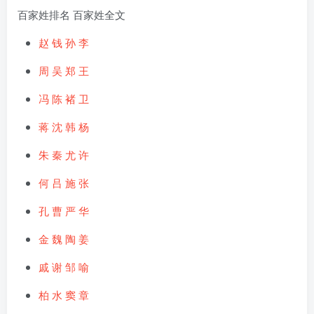
百家姓排名 百家姓全文
赵
钱
孙
李
周
吴
郑
王
冯
陈
褚
卫
蒋
沈
韩
杨
朱
秦
尤
许
何
吕
施
张
孔
曹
严
华
金
魏
陶
姜
戚
谢
邹
喻
柏
水
窦
章