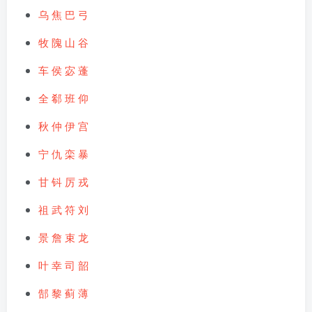
乌
焦
巴
弓
牧
隗
山
谷
车
侯
宓
蓬
全
郗
班
仰
秋
仲
伊
宫
宁
仇
栾
暴
甘
钭
厉
戎
祖
武
符
刘
景
詹
束
龙
叶
幸
司
韶
郜
黎
蓟
薄