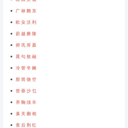
广
禄
阙
东
欧
殳
沃
利
蔚
越
夔
隆
师
巩
厍
聂
晁
勾
敖
融
冷
訾
辛
阚
那
简
饶
空
曾
毋
沙
乜
养
鞠
须
丰
巢
关
蒯
相
查
后
荆
红