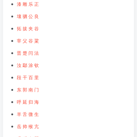
漆 雕
乐 正
壤 驷
公 良
拓 拔
夹 谷
宰 父
谷 粱
晋
楚
闫
法
汝
鄢
涂
钦
段 干
百 里
东 郭
南 门
呼 延
归
海
羊 舌
微 生
岳
帅
缑
亢