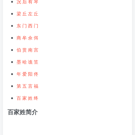
况
后
有
琴
梁 丘
左 丘
东 门
西 门
商
牟
佘
佴
伯
赏
南 宫
墨
哈
谯
笪
年
爱
阳
佟
第 五
言
福
百
家
姓
终
百家姓简介