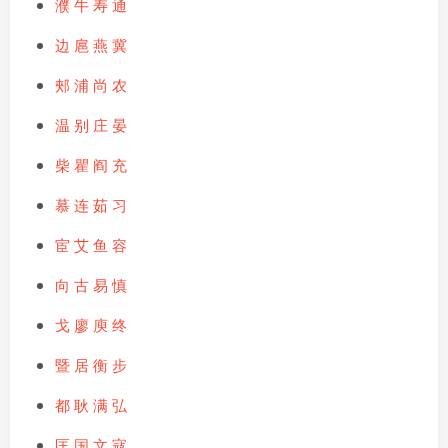
濮
牛
寿
通
边
扈
燕
冀
郟
浦
尚
农
温
别
庄
晏
柴
瞿
阎
充
慕
连
茹
习
宦
艾
鱼
容
向
古
易
慎
戈
廖
庾
终
暨
居
衡
步
都
耿
满
弘
匡
国
文
寇