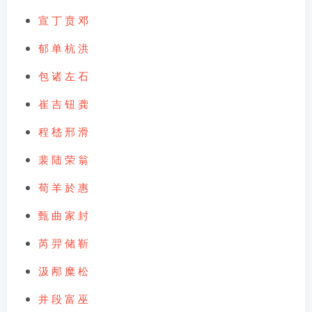
宣
丁
贲
邓
郁
单
杭
洪
包
诸
左
石
崔
吉
钮
龚
程
嵇
邢
滑
裴
陆
荣
翁
荀
羊
於
惠
甄
曲
家
封
芮
羿
储
靳
汲
邴
糜
松
井
段
富
巫