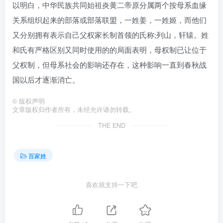
以明白，中华民族共同始祖炎黄二帝原分属两个按母系血缘
关系组织起来的部落或部落联盟，一姓姜，一姓姬，而他们
又分别拥有表示自己父权家长制首领的氏称;列山，轩辕。姓
和氏有严格区别又同时使用的的局面表明，母权制已让位于
父权制，但母系社会的影响还存在，这种影响一直到春秋战
国以后才逐渐消亡。
©
版权声明
文章版权归作者所有，未经允许请勿转载。
THE END
百家姓
喜欢就支持一下吧