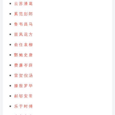
云
苏
潘
葛
奚
范
彭
郎
鲁
韦
昌
马
苗
凤
花
方
俞
任
袁
柳
酆
鲍
史
唐
费
廉
岑
薛
雷
贺
倪
汤
滕
殷
罗
毕
郝
邬
安
常
乐
于
时
傅