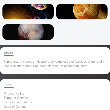
About
Turpis erat tincidunt et viverra id nunc molestie et faucibus diam, proin
lectus aliquam mattis ac nunc elementum accumsan libero.
Legal
Privacy Policy
Terms of Service
Extra Crunch Terms
Code of Conduct