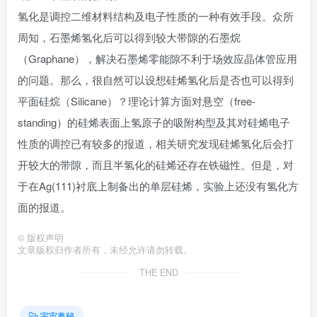
氢化是调控二维材料结构及电子性质的一种有效手段。众所
周知，石墨烯氢化后可以得到较大带隙的石墨烷
（Graphane），解决石墨烯零能隙不利于场效应晶体管应用
的问题。那么，很自然可以设想硅烯氢化后是否也可以得到
平面硅烷（Silicane）？理论计算方面对悬空（free-
standing）的硅烯表面上氢原子的吸附构型及其对硅烯电子
性质的调控已有较多的报道，相关研究发现硅烯氢化后会打
开较大的带隙，而且半氢化的硅烯还存在铁磁性。但是，对
于在Ag(111)衬底上制备出的单层硅烯，实验上还没有氢化方
面的报道。
©
版权声明
文章版权归作者所有，未经允许请勿转载。
THE END
宇宙奥秘