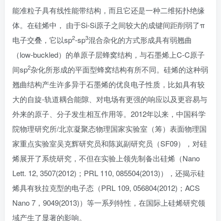
能准粒子具有线性能带结构，而且它还是一种二维拓扑绝缘
体。在硅烯中， 由于Si-Si原子之间较大的成键间距削弱了π
2
3
电子交叠，它以sp
-sp
混合杂化的方式形成具有弱翘曲
（low-buckled）的单原子层蜂窝结构，与石墨烯上C-C原子
2
间sp
杂化所形成的平面型蜂窝结构有所不同。硅烯的这种弱
翘曲结构产生许多异于石墨烯的优良电子性质，比如具有较
大的自旋-轨道耦合能隙、对电场有更强的响应以及更容易与
外来的原子、分子发生相互作用等。2012年以来，中国科学
院物理研究所/北京凝聚态物理国家实验室（筹）表面物理国
家重点实验室吴克辉研究员和陈岚副研究员（SF09），对硅
烯展开了系统研究，不但在实验上领先制备出硅烯（Nano
Lett. 12, 3507(2012)；PRL 110, 085504(2013)），还揭示硅
烯具有狄拉克型的电子态（PRL 109, 056804(2012)；ACS
Nano 7，9049(2013)）等一系列特性，在国际上硅烯研究领
域产生了显著的影响。