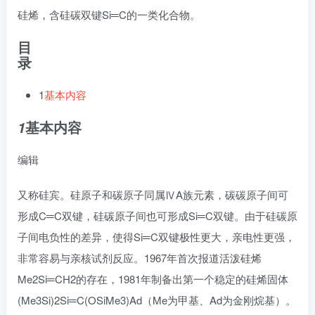
硅烯，含硅碳双键Si═C的一类化合物。
目
录
1
基本内容
基本内容
1
编辑
又称硅宾。硅原子和碳原子同属
ⅣA族元素
，碳碳原子间可
形成C═C双键，硅碳原子间也可形成Si═C双键。由于硅碳原
子间电负性的差异，使得Si═C双键极性更大，亲电性更强，
非常容易与
亲核试剂
反应。1967年首次报道活泼硅烯
Me2Si═
CH2
的存在，1981年制备出第一个稳定的硅烯固体
(Me3Si)2Si═C(OSiMe3)Ad（Me为甲基、Ad为金刚烷基）。