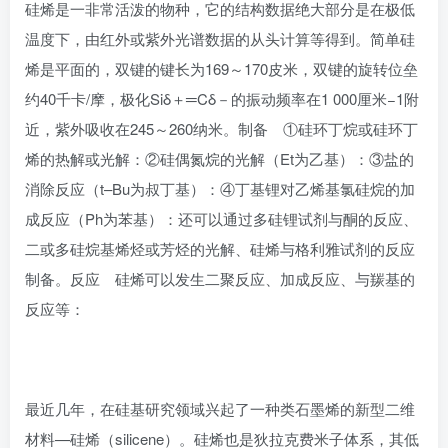
硅烯是一非常活泼的物种，它的结构数据绝大部分是在极低
温度下，由红外或紫外光谱数据的
从头计算
等得到。简单硅
烯是平面的，双键的
键长
为169～170
皮米
，双键的旋转位垒
约40千卡/摩，极化Siδ＋═Cδ－的振动频率在1 000厘米−1附
近，紫外吸收在245～260纳米。制备 ①硅
环丁烷
或硅环丁
烯的热解或光解：②硅偶氮烷的光解（Et为乙基）：③盐的
消除反应
（t–Bu为
叔丁基
）：④
丁基锂
对乙烯基氯硅烷的加
成反应（Ph为苯基）：还可以通过多硅锂试剂与酮的反应、
二或多硅烷基烯烃或芳烃的光解、硅烯与
格利雅试剂
的反应
制备。反应 硅烯可以发生二聚反应、加成反应、与羰基的
反应等：
最近几年，在硅基研究领域兴起了一种类石墨烯的新型二维
材料—硅烯（silicene）。硅烯也是狄拉克费米子体系，其低