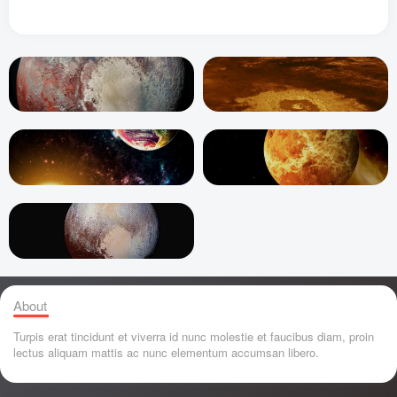
About
Turpis erat tincidunt et viverra id nunc molestie et faucibus diam, proin
lectus aliquam mattis ac nunc elementum accumsan libero.