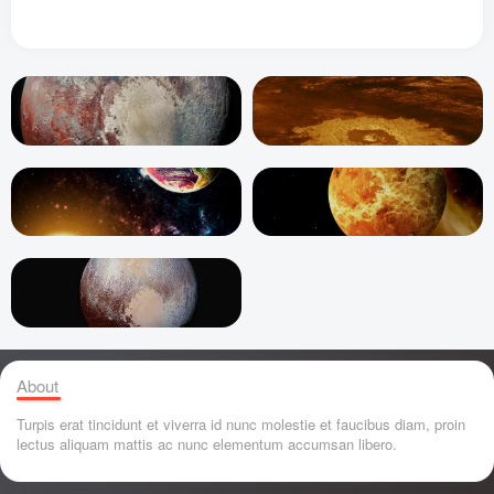
About
Turpis erat tincidunt et viverra id nunc molestie et faucibus diam, proin
lectus aliquam mattis ac nunc elementum accumsan libero.