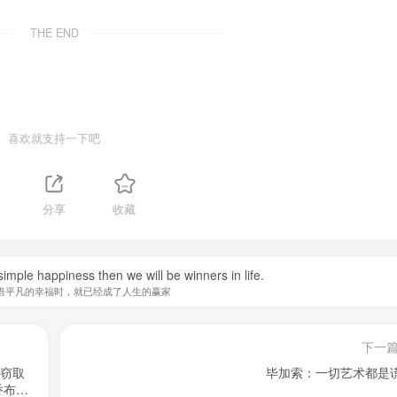
THE END
喜欢就支持一下吧
分享
收藏
imple happiness then we will be winners in life.
惜平凡的幸福时，就已经成了人生的赢家
下一
在窃取
毕加索：一切艺术都是
乔布斯