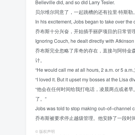
Belleville
did
,
and
so
did
Larry
Tesler
.
贝尔维尔同意了，一起跳槽的还有拉里·特斯勒
In
his
excitement
,
Jobs
began
to
take
over
the
乔布斯十分兴奋，开始插手丽萨项目的日常管理
Ignoring
Couch
,
he
dealt
directly
with
Atkinson
乔布斯完全忽略了库奇的存在，直接与阿特金
计。
“
He
would
call
me
at
all
hours
, 2
a
.
m
.
or
5
a
.
m
.
“
I
loved
it
.
But
it
upset
my
bosses
at
the
Lisa
di
“他会在任何时间给我打电话，凌晨两点或者早上
了。”
Jobs
was
told
to
stop
making
out
–
of
–
channel
c
乔布斯被要求停止越级管理。他安静了一段时
©
版权声明