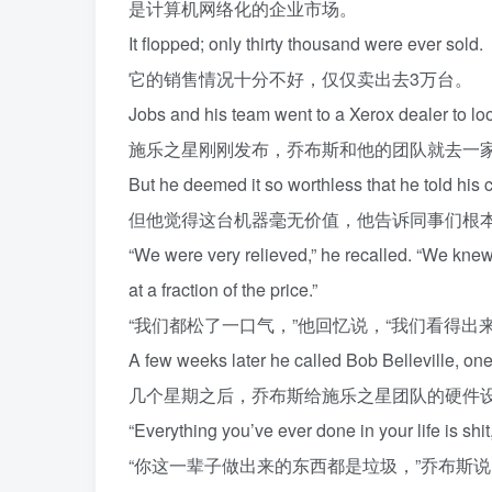
是计算机网络化的企业市场。
It
flopped
;
only
thirty
thousand
were
ever
sold
.
它的销售情况十分不好，仅仅卖出去3万台。
Jobs
and
his
team
went
to
a
Xerox
dealer
to
lo
施乐之星刚刚发布，乔布斯和他的团队就去一
But
he
deemed
it
so
worthless
that
he
told
his
但他觉得这台机器毫无价值，他告诉同事们根
“
We
were
very
relieved
,”
he
recalled
. “
We
kne
at
a
fraction
of
the
price
.”
“我们都松了一口气，”他回忆说，“我们看得
A
few
weeks
later
he
called
Bob
Belleville
,
on
几个星期之后，乔布斯给施乐之星团队的硬件设
“
Everything
you’ve
ever
done
in
your
life
is
shit
“你这一辈子做出来的东西都是垃圾，”乔布斯说