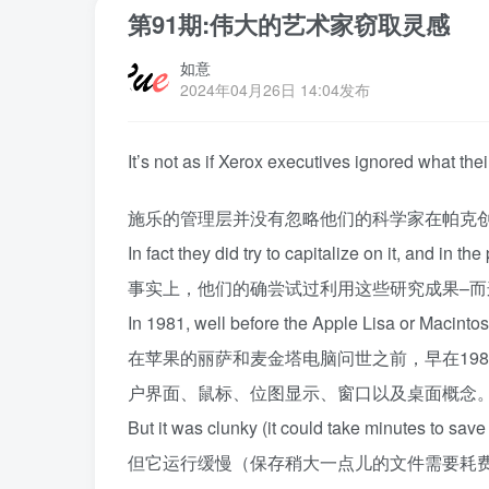
第91期:伟大的艺术家窃取灵感
如意
2024年04月26日 14:04发布
It’s
not
as
if
Xerox
executives
ignored
what
thei
施乐的管理层并没有忽略他们的科学家在帕克
In
fact
they
did
try
to
capitalize
on
it
,
and
in
the
事实上，他们的确尝试过利用这些研究成果–
In
1981,
well
before
the
Apple
Lisa
or
Macinto
在苹果的丽萨和麦金塔电脑问世之前，早在198
户界面、鼠标、位图显示、窗口以及桌面概念
But
it
was
clunky
(
it
could
take
minutes
to
save
但它运行缓慢（保存稍大一点儿的文件需要耗费