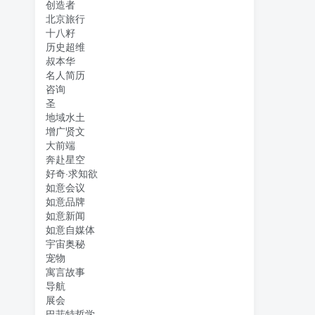
创造者
北京旅行
十八籽
历史超维
叔本华
名人简历
咨询
圣
地域水土
增广贤文
大前端
奔赴星空
好奇·求知欲
如意会议
如意品牌
如意新闻
如意自媒体
宇宙奥秘
宠物
寓言故事
导航
展会
巴菲特哲学