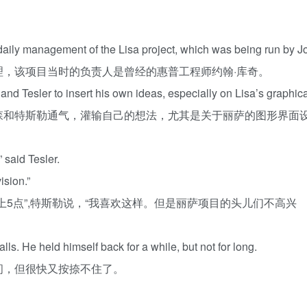
。
daily
management
of
the
Lisa
project
,
which
was
being
run
by
J
，该项目当时的负责人是曾经的惠普工程师约翰·库奇。
and
Tesler
to
insert
his
own
ideas
,
especially
on
Lisa’s
graphica
森和特斯勒通气，灌输自己的想法，尤其是关于丽萨的图形界面
,”
said
Tesler
.
vision
.”
5点”,特斯勒说，“我喜欢这样。但是丽萨项目的头儿们不高兴
alls
.
He
held
himself
back
for
a
while
,
but
not
for
long
.
间，但很快又按捺不住了。