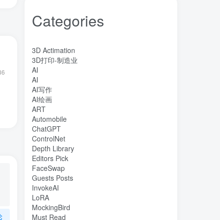
Categories
3D Actimation
3D打印-制造业
AI
36
AI
AI写作
AI绘画
ART
Automobile
ChatGPT
ControlNet
Depth Library
Editors Pick
FaceSwap
Guests Posts
InvokeAI
LoRA
MockingBird
论
Must Read