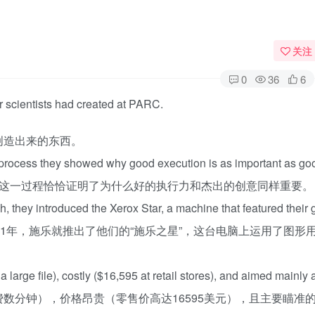
关注
0
36
6
r
scientists
had
created
at
PARC
.
创造出来的东西。
process
they
showed
why
good
execution
is
as
important
as
go
而这一过程恰恰证明了为什么好的执行力和杰出的创意同样重要。
sh
,
they
introduced
the
Xerox
Star
,
a
machine
that
featured
their
1年，施乐就推出了他们的“施乐之星”，这台电脑上运用了图形
。
a
large
file
),
costly
($16,595
at
retail
stores
),
and
aimed
mainly
数分钟），价格昂贵（零售价高达16595美元），且主要瞄准