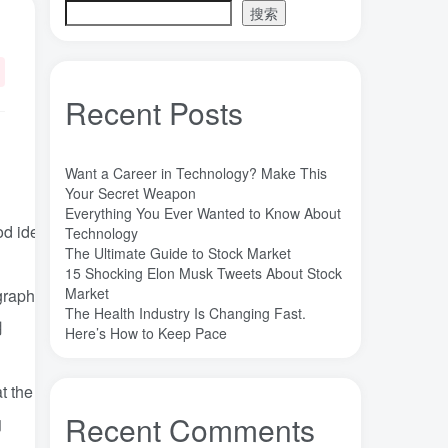
搜索
魔法
高熵合金
雷军
陶瓷
(1)
(3)
(3)
(30)
长期主义
锐义科技（北京）有限公司
(3)
(7)
销售
量子金属态
追梦少年
(0)
(0)
(1)
Recent Posts
达芬奇
超分辨显微成像
(1)
(2)
超分辨显微
质谱仪
谦虚
(1)
(1)
(1)
苏醒
花香
自信
胡良兵
(1)
(1)
(1)
(53)
Want a Career in Technology? Make This
网盘
经济类
纪录片
Your Secret Weapon
(0)
(0)
(1)
Everything You Ever Wanted to Know About
秘密，吸引力法则，纪录片，下载
(0)
od
ideas
.
Technology
秘密
碳离子治疗系统
研究方向
(1)
(1)
(1)
The Ultimate Guide to Stock Market
15 Shocking Elon Musk Tweets About Stock
石墨烯储能
石墨烯
真空阀门
(1)
(20)
(1)
Market
graphical
user
interface
,
mouse
,
bitmapped
display
,
windows
,
a
真空系统
目标
焦耳加热
(1)
(1)
(4)
The Health Industry Is Changing Fast.
用
潍坊
流动性
Here’s How to Keep Pace
(1)
(1)
汽车电子开发和测试
梦想家
(1)
(1)
杜瓦
曲速引擎
星空物语
(2)
(1)
(1)
at
the
networked
office
market
.
星河皓月
拉曼
尚德机构
(1)
(1)
(0)
Recent Comments
的
宝塔
学术会议
大国崛起
(2)
(0)
(1)