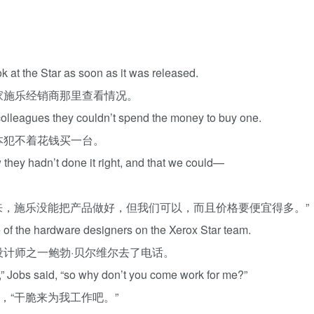
ok
at
the
Star
as
soon
as
it
was
released
.
家施乐经销商那里查看情况。
colleagues
they
couldn’t
spend
the
money
to
buy
one
.
本犯不着花钱买一台。
w
they
hadn’t
done
it
right
,
and
that
we
could
—
出来，施乐没能把产品做好，但我们可以，而且价格要便宜得多。”
e
of
the
hardware
designers
on
the
Xerox
Star
team
.
计师之一鲍勃·贝尔维尔去了电话。
,”
Jobs
said
, “
so
why
don’t
you
come
work
for
me
?”
，“干脆来为我工作吧。”