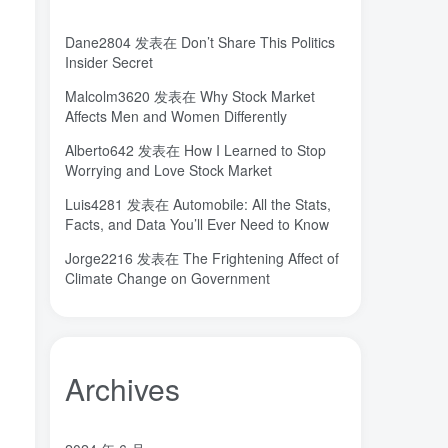
城市
固态电解质
固定翼
(2)
(18)
(1)
Dane2804
发表在
Don’t Share This Politics
命运
吸引力法则
君临
(2)
(1)
(1)
Insider Secret
名人简介
吉祥如意
发明家
(1)
(1)
(1)
Malcolm3620
发表在
Why Stock Market
原位
南海
北京大学
(35)
(2)
(1)
Affects Men and Women Differently
创造者
创新
凡尔纳
冒险家
(1)
(1)
(1)
(1)
Alberto642
发表在
How I Learned to Stop
关键帧
全屏滚动
(6)
(1)
Worrying and Love Stock Market
先进材料表征方法
供应商
(5)
(7)
Luis4281
发表在
Automobile: All the Stats,
亿万富翁
人生
乐愚分享
(2)
(2)
(0)
Facts, and Data You’ll Ever Need to Know
下载
VAT
stable diffusion，
(1)
(3)
(6)
Jorge2216
发表在
The Frightening Affect of
stable diffusion
notionai
notion
(6)
(1)
(0)
Climate Change on Government
GPT-4
AI绘画
ai
3D打印
(1)
(6)
(0)
(0)
Archives