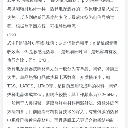
与微测辐射热计一样，热释电探测器的工作原理也是从光变
为热，反应到敏感元温度的变化，最后转换为电信号的过
程。根据热平衡方程，可推导出电流：
(4-2)
式中P是辐射功率峰-峰值；ω 是辐射角频率；η 是敏感元吸
收效率；G 是敏感元热导; τ 是热响应时间，是热容与有效
热导之比，即τ =C/G 。
热释电探测器按照材料划分一般分为有单晶、陶瓷、薄膜三
大类。单晶热释电晶体热释电系数高，介质损耗小，如
TGS、LATGS、LiTaO等，是目前应用较成熟的材料。陶瓷
热释电晶体成本低，但响应较慢，其工作频率为 0.2~5Hz，
一般用于入侵报警。薄膜热释电材料用溅射法、液相外延等
方法制备，目前随着材料制备技术的深入，有些薄膜的热释
电系数已接近单晶材料。而且薄膜工艺更适合微桥结构制