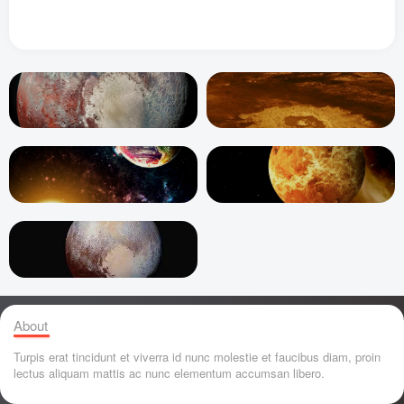
About
Turpis erat tincidunt et viverra id nunc molestie et faucibus diam, proin
lectus aliquam mattis ac nunc elementum accumsan libero.