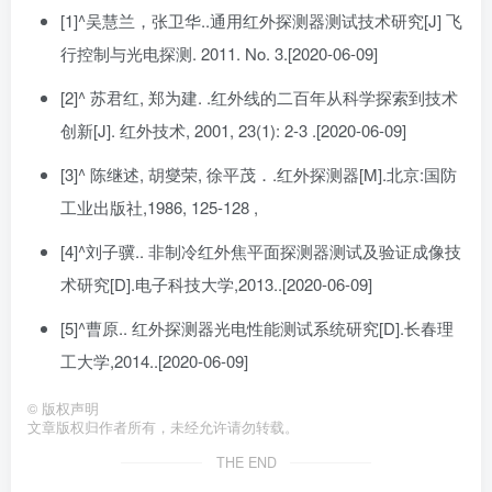
[1]
^
吴慧兰，张卫华..
通用红外探测器测试技术研究[J] 飞
行控制与光电探测. 2011. No. 3.
[2020-06-09]
[2]
^
苏君红, 郑为建. .
红外线的二百年从科学探索到技术
创新[J]. 红外技术, 2001, 23(1): 2-3 .
[2020-06-09]
[3]
^
陈继述, 胡燮荣, 徐平茂．.
红外探测器[M].
北京:国防
工业出版社,1986, 125-128 ,
[4]
^
刘子骥..
非制冷红外焦平面探测器测试及验证成像技
术研究[D].电子科技大学,2013..
[2020-06-09]
[5]
^
曹原..
红外探测器光电性能测试系统研究[D].长春理
工大学,2014..
[2020-06-09]
©
版权声明
文章版权归作者所有，未经允许请勿转载。
THE END