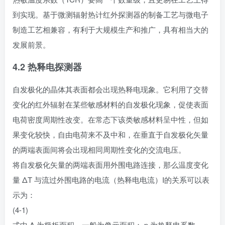
到实现。基于微测辐射热计红外探测器的制备工艺与微电子
制造工艺相兼容，有利于大规模生产和推广，具有相当大的
发展前景。
4.2 热释电探测器
自发极化的晶体其表面都会出现热释电现象。它利用了交替
变化的红外辐射在某些敏感材料的自发极化现象，促使表面
电荷密度周期性改变。在常态下该类敏感材料呈中性，但如
果变化较快，自由电荷来不及中和，在垂直于自发极化矢量
的两端表面间将会出现相同周期性变化的交流电压。
将自发极化矢量的两端表面用外围电路连接，那么温度变化
量 ΔT 与流过外围电路的电流（热释电电流）I的关系可以表
示为：
(4-1)
式中 A 为极板面积，一般为像元面积； p 为热释电系数。