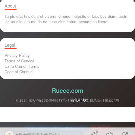
About
Turpis erat tincidunt et viverra id nunc molestie et faucibus diam, proin
lectus aliquam mattis ac nunc elementum accumsan libero.
Legal
Privacy Policy
Terms of Service
Extra Crunch Terms
Code of Conduct
Rueee.com
© 2024
京ICP备2024045619号-1
隐私和法律
联系我们
最新消息
本站主题由Zibll子比主题强力驱动
联系作者
0
欢迎您留下宝贵的见解！