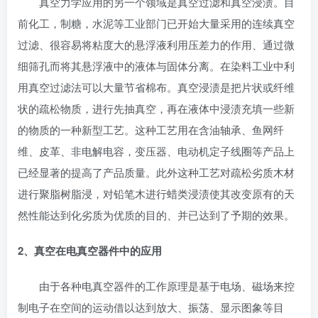
真空力学应用的另一个领域是真空过滤和真空浸渍。目
前化工，制糖，水泥等工业部门已开始大量采用的连续真空
过滤、很容易将粘度大的悬浮液利用压差力的作用、通过微
细筛孔而将其悬浮液中的液体与固体分离。在染料工业中利
用真空过滤法可以大量节省棉布。真空浸渍是把片状或纤维
状的疏松物质，进行先抽真空，再在液体中浸渍充填一些新
的物质的一种新型工艺。这种工艺用在含油轴承、鱼网纤
维、皮革、非电解电容，变压器、电动机定子线圈等产品上
已经显著的提高了产品质量。此外这种工艺对疏松劣质木材
进行聚脂树脂浸，对铅笔木进行蜡类浸渍使其改变原有的天
然性能达到化劣质为优质的目的、并已达到了予期的效果。
2、真空在电真空器件中的应用
由于各种电真空器件的工作原理是基于电场、磁场来控
制电子在空间的运动借以达到放大、振荡、显示图象等目