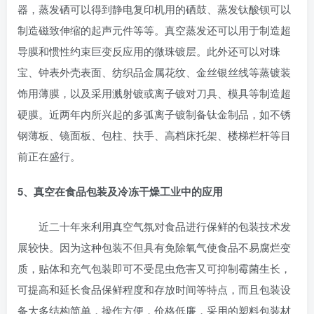
器，蒸发硒可以得到静电复印机用的硒鼓、蒸发钛酸钡可以
制造磁致伸缩的起声元件等等。真空蒸发还可以用于制造超
导膜和惯性约束巨变反应用的微珠镀层。此外还可以对珠
宝、钟表外壳表面、纺织品金属花纹、金丝银丝线等蒸镀装
饰用薄膜，以及采用溅射镀或离子镀对刀具、模具等制造超
硬膜。近两年内所兴起的多弧离子镀制备钛金制品，如不锈
钢薄板、镜面板、包柱、扶手、高档床托架、楼梯栏杆等目
前正在盛行。
5、真空在食品包装及冷冻干燥工业中的应用
近二十年来利用真空气氛对食品进行保鲜的包装技术发
展较快。因为这种包装不但具有免除氧气使食品不易腐烂变
质，贴体和充气包装即可不受昆虫危害又可抑制霉菌生长，
可提高和延长食品保鲜程度和存放时间等特点，而且包装设
备大多结构简单，操作方便，价格低廉，采用的塑料包装材