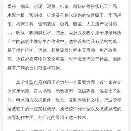
煤粉、烟草、水泥、泥浆、纸浆、粉状矿物粉状化工产品，
水泥地板，预制板、机场及公路水泥跑的快速吸干、车间起
吊、机床夹具，玻璃装运，吸乳、吸尘。人工流产吸引胎
儿：吸痰、吸胸膜积水、脓液、吸肠以及吸引原子弹爆炸所
产生的辐射尘埃等生产作业中。这些设备均具有结构简单，
易于操作维护、运输、起吊吸引过程中无震动、生产效率
高、运送易损坏物件安全可靠、对环境无污染等特点。因此
具有广阔的应用范围和前景。
真空造型也是利用压差力的一个重要方面，近年来在立
体军用地图、盲人书籍、示数摸型、高级陶瓷、混凝土予制
件、电冰箱洗衣机板件、玩具、复制浮雕和文物、行波管和
返波管中的细旋支柱成形、质谱仪中分析室以及微波系统的
波导制作方面、都广泛的采用了这一技术。