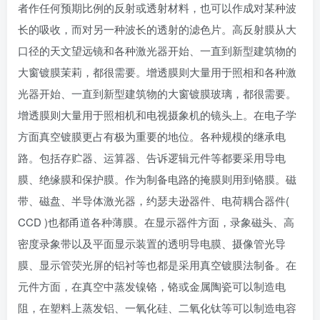
者作任何预期比例的反射或透射材料，也可以作成对某种波
长的吸收，而对另一种波长的透射的滤色片。高反射膜从大
口径的天文望远镜和各种激光器开始、一直到新型建筑物的
大窗镀膜茉莉，都很需要。增透膜则大量用于照相和各种激
光器开始、一直到新型建筑物的大窗镀膜玻璃，都很需要。
增透膜则大量用于照相机和电视摄象机的镜头上。在电子学
方面真空镀膜更占有极为重要的地位。各种规模的继承电
路。包括存贮器、运算器、告诉逻辑元件等都要采用导电
膜、绝缘膜和保护膜。作为制备电路的掩膜则用到铬膜。磁
带、磁盘、半导体激光器，约瑟夫逊器件、电荷耦合器件(
CCD )也都甬道各种薄膜。在显示器件方面，录象磁头、高
密度录象带以及平面显示装置的透明导电膜、摄像管光导
膜、显示管荧光屏的铝衬等也都是采用真空镀膜法制备。在
元件方面，在真空中蒸发镍铬，铬或金属陶瓷可以制造电
阻，在塑料上蒸发铝、一氧化硅、二氧化钛等可以制造电容