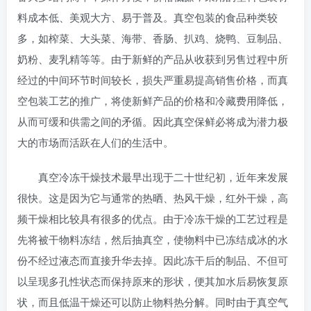
料成本低、美观大方、易于普及。真空包装的食品种类较
多，如榨菜、大头菜、海带、香肠、扒鸡、烧鸭、豆制品、
奶粉、麦乳精等等。由于新鲜的产品从收获到另售过程中所
经过的中间环节时间较长，损失严重易提高销售价格，而真
空包装工艺的推广，将使新鲜产品的价格和冷藏费用降低，
从而可缓和供需之间的矛循。因此真空保鲜必将成为潜力极
大的市场而活跃在人们的生活中。
真空冷冻干燥技术最早出现于二十世纪初，近年来发展
很快。这是因为它与通常的热晒、热风干燥，红外干燥，高
频干燥相比较具有很多的优点。由于冷冻干燥的工艺过程是
先将被干物料冻结，然后抽真空，使物料中已冻结成冰的水
份不经过液态而直接升华去掉。因此冻干后的制品、不但可
以呈现多孔性状态而保持原来的形状，便其加水后易恢复原
状，而且低温干燥还可以防止物料热分解。同时由于真空气