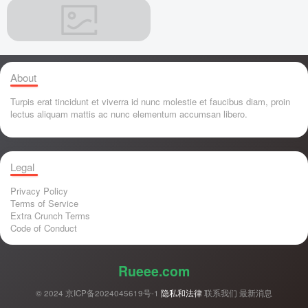
About
Turpis erat tincidunt et viverra id nunc molestie et faucibus diam, proin
lectus aliquam mattis ac nunc elementum accumsan libero.
Legal
Privacy Policy
Terms of Service
Extra Crunch Terms
Code of Conduct
Rueee.com
© 2024
京ICP备2024045619号-1
隐私和法律
联系我们
最新消息