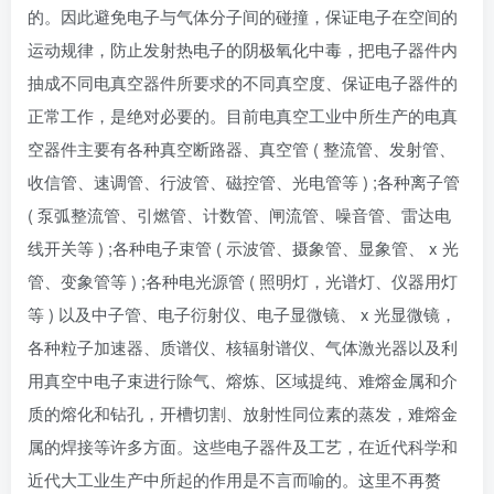
的。因此避免电子与气体分子间的碰撞，保证电子在空间的
运动规律，防止发射热电子的阴极氧化中毒，把电子器件内
抽成不同电真空器件所要求的不同真空度、保证电子器件的
正常工作，是绝对必要的。目前电真空工业中所生产的电真
空器件主要有各种真空断路器、真空管 ( 整流管、发射管、
收信管、速调管、行波管、磁控管、光电管等 ) ;各种离子管
( 泵弧整流管、引燃管、计数管、闸流管、噪音管、雷达电
线开关等 ) ;各种电子束管 ( 示波管、摄象管、显象管、 x 光
管、变象管等 ) ;各种电光源管 ( 照明灯，光谱灯、仪器用灯
等 ) 以及中子管、电子衍射仪、电子显微镜、 x 光显微镜，
各种粒子加速器、质谱仪、核辐射谱仪、气体激光器以及利
用真空中电子束进行除气、熔炼、区域提纯、难熔金属和介
质的熔化和钻孔，开槽切割、放射性同位素的蒸发，难熔金
属的焊接等许多方面。这些电子器件及工艺，在近代科学和
近代大工业生产中所起的作用是不言而喻的。这里不再赘