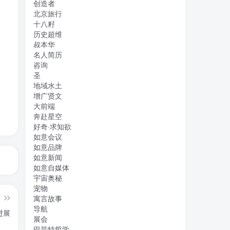
创造者
北京旅行
十八籽
历史超维
叔本华
名人简历
咨询
圣
地域水土
增广贤文
大前端
奔赴星空
好奇·求知欲
如意会议
如意品牌
如意新闻
如意自媒体
宇宙奥秘
宠物
篇
寓言故事
导航
进展
展会
巴菲特哲学