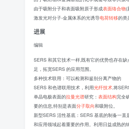
由于吸附分子和表面吸附原子形成
表面络合物
激发光对分子-金属体系的光诱导
电荷转移
的类
进展
编辑
SERS 和其它技术一样,既有它的优势也存
足，拓宽SERS 的应用范围。
多种技术联用：可以检测和鉴别分离产物的
SERS 和色谱联用技术，利用
光纤技术
,将SE
单晶电极表面的
拉曼光谱
研究：
表面结构
完全确
要的信息,特别是表面
分子取向
和吸附位。
新型SERS 活性基底：SERS 基底的制备一直
和应用领域起着重要的作用。利用日益成熟的纳