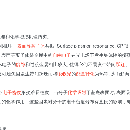
机理和化学增强机理两类。
 EM)机理：
表面等离子体
共振( Surface plasmon resonance, SPR)
，表面等离子体是金属中的
自由电子
在光电场下发生集体性的振
和s电子的
能隙
和过渡金属相比较大, 使得它们不易发生带间
跃迁
。
 便可避免因发生带间跃迁而将
吸收光
的
能量转化
为热等, 从而趋向
下
电子密度
形变难易程度。当分子
化学吸附
于基底表面时, 表面
定的化学作用，这些因素对分子的电子密度分布有直接的影响，
增强；