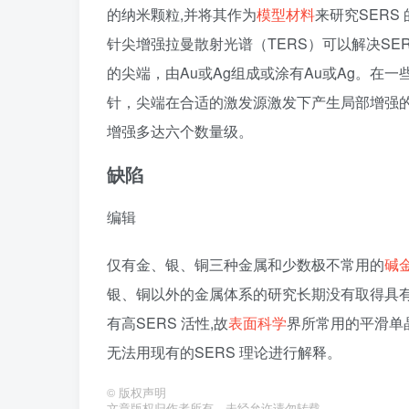
的纳米颗粒,并将其作为
模型材料
来研究SERS
针尖增强拉曼散射光谱（TERS）可以解决SE
的尖端，由Au或Ag组成或涂有Au或Ag。在一
针，尖端在合适的激发源激发下产生局部增强
增强多达六个数量级。
缺陷
编辑
仅有金、银、铜三种金属和少数极不常用的
碱
银、铜以外的金属体系的研究长期没有取得具
有高SERS 活性,故
表面科学
界所常用的平滑单
无法用现有的SERS 理论进行解释。
©
版权声明
文章版权归作者所有，未经允许请勿转载。