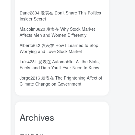
达芬奇
超分辨显微成像
(1)
(2)
Dane2804
发表在
Don’t Share This Politics
超分辨显微
质谱仪
谦虚
(1)
(1)
(1)
Insider Secret
苏醒
花香
自信
胡良兵
(1)
(1)
(1)
(53)
Malcolm3620
发表在
Why Stock Market
网盘
经济类
纪录片
(0)
(0)
(1)
Affects Men and Women Differently
秘密，吸引力法则，纪录片，下载
(0)
Alberto642
发表在
How I Learned to Stop
秘密
碳离子治疗系统
研究方向
(1)
(1)
(1)
Worrying and Love Stock Market
石墨烯储能
石墨烯
真空阀门
(1)
(20)
(1)
Luis4281
发表在
Automobile: All the Stats,
真空系统
目标
焦耳加热
(1)
(1)
(4)
Facts, and Data You’ll Ever Need to Know
潍坊
流动性
(1)
(1)
Jorge2216
发表在
The Frightening Affect of
汽车电子开发和测试
梦想家
(1)
(1)
Climate Change on Government
杜瓦
曲速引擎
星空物语
(2)
(1)
(1)
星河皓月
拉曼
尚德机构
(1)
(1)
(0)
宝塔
学术会议
大国崛起
(2)
(0)
(1)
Archives
城市
固态电解质
固定翼
(2)
(18)
(1)
命运
吸引力法则
君临
(2)
(1)
(1)
名人简介
吉祥如意
发明家
(1)
(1)
(1)
分