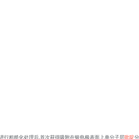
银电极表面进行粗糙化处理后,首次获得吸附在银电极表面上单分子层
吡啶