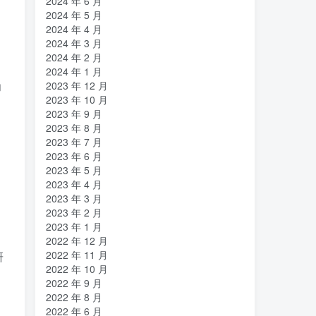
2024 年 6 月
原位
南海
北京大学
(35)
(2)
(1)
2024 年 5 月
2024 年 4 月
创造者
创新
凡尔纳
冒险家
(1)
(1)
(1)
(1)
2024 年 3 月
关键帧
全屏滚动
(6)
(1)
2024 年 2 月
先进材料表征方法
供应商
2024 年 1 月
(5)
(7)
为
2023 年 12 月
亿万富翁
人生
乐愚分享
(2)
(2)
(0)
2023 年 10 月
下载
VAT
stable diffusion，
(1)
(3)
(6)
2023 年 9 月
2023 年 8 月
stable diffusion
notionai
notion
(6)
(1)
(0)
2023 年 7 月
GPT-4
AI绘画
ai
3D打印
(1)
(6)
(0)
(0)
2023 年 6 月
2023 年 5 月
2023 年 4 月
2023 年 3 月
2023 年 2 月
2023 年 1 月
2022 年 12 月
2022 年 11 月
研
2022 年 10 月
2022 年 9 月
2022 年 8 月
2022 年 6 月