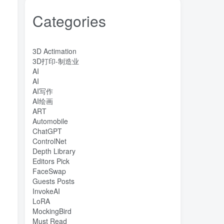
Categories
3D Actimation
3D打印-制造业
AI
AI
AI写作
AI绘画
ART
Automobile
ChatGPT
ControlNet
Depth Library
Editors Pick
FaceSwap
Guests Posts
InvokeAI
LoRA
MockingBird
Must Read