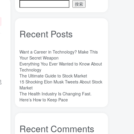
搜索
目录
Recent Posts
历史
效应
Want a Career in Technology? Make This
机理
Your Secret Weapon
进展
Everything You Ever Wanted to Know About
Technology
缺陷
The Ultimate Guide to Stock Market
现
15 Shocking Elon Musk Tweets About Stock
Market
The Health Industry Is Changing Fast.
标签云
Here’s How to Keep Pace
魔法
高熵合金
雷军
陶瓷
(1)
(3)
(3)
(30)
长期主义
锐义科技（北京）有限公司
(3)
(7)
Recent Comments
销售
量子金属态
追梦少年
(0)
(0)
(1)