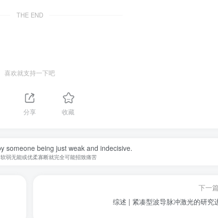
THE END
喜欢就支持一下吧
分享
收藏
y someone being just weak and indecisive.
为软弱无能或优柔寡断就完全可能招致痛苦
下一
综述 | 紧凑型波导脉冲激光的研究