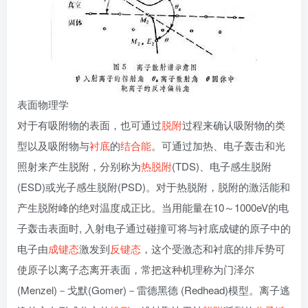
表面物理学
对于有吸附物的表面，也可通过
脱附
过程来确认吸附物的类
型以及吸附物与
衬底
的
结合能
。可通过加热、电子轰击和光
照射来产生脱附，分别称为
热脱附
(TDS)、电子感生脱附
(ESD)或光子感生脱附(PSD)。对于热脱附，脱附的激活能和
产生脱附峰的绝对温度成正比。当用能量在10～1000eV的电
子轰击表面时, 入射电子通过碰撞可将与衬底成键的原子中的
电子由
成键态
激发到
反键态
，这个受激态和衬底的排斥势可
使原子以离子态离开表面，常把这种机理称为门泽尔
(Menzel)－戈默(Gomer)－雷德黑德 (Redhead)模型。离子逃