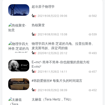
超冷原子物理学
2021年06月22日 09:06
562
热核聚变
2021年08月06日 15:08
539
物理学四大神兽:芝诺的乌龟、拉普拉斯兽、
麦克斯韦妖、薛定谔的猫
2020年12月26日 20:12
493
E=mc²-简单不简单-你也能懂的质能方程
E=mc²
2021年11月26日 14:11
457
#韩剧爱丽丝# 每集片头的时间箴言
2021年09月29日 08:09
452
太赫兹（Tera Hertz，THz）