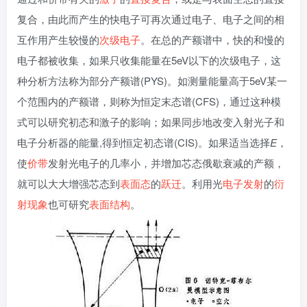
复合，由此而产生的快电子可再次通过电子、电子之间的相
互作用产生较慢的
次级电子
。在总的产额谱中，快的和慢的
电子都被收集，如果只收集能量在5eV以下的次级电子，这
种分析方法称为部分产额谱(PYS)。如测量能量高于5eV某一
个范围内的产额谱，则称为恒定末态谱(CFS)，通过这种模
式可以研究初态和激子的影响；如果同步地改变入射光子和
电子分析器的能量,得到恒定初态谱(CIS)。如果适当选择
E
，
使
价带
发射光电子的几率小，并增加芯态俄歇衰减的产额，
就可以大大增强芯态到
表面态
的
跃迁
。利用光
电子发射
的
衍
射现象
也可研究
表面结构
。