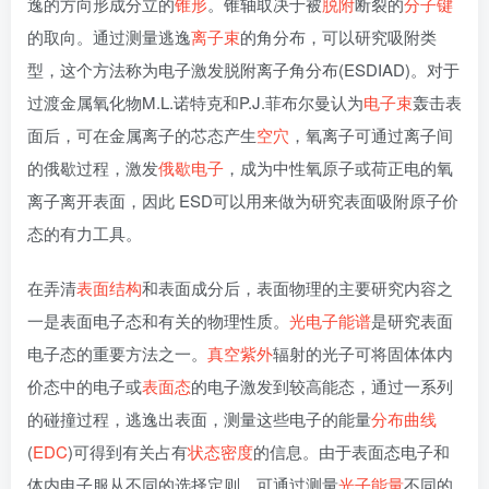
逸的方向形成分立的
锥形
。锥轴取决于被
脱附
断裂的
分子键
的取向。通过测量逃逸
离子束
的角分布，可以研究吸附类
型，这个方法称为电子激发脱附离子角分布(ESDIAD)。对于
过渡金属氧化物M.L.诺特克和P.J.菲布尔曼认为
电子束
轰击表
面后，可在金属离子的芯态产生
空穴
，氧离子可通过离子间
的俄歇过程，激发
俄歇电子
，成为中性氧原子或荷正电的氧
离子离开表面，因此 ESD可以用来做为研究表面吸附原子价
态的有力工具。
在弄清
表面结构
和表面成分后，表面物理的主要研究内容之
一是表面电子态和有关的物理性质。
光电子能谱
是研究表面
电子态的重要方法之一。
真空紫外
辐射的光子可将固体体内
价态中的电子或
表面态
的电子激发到较高能态，通过一系列
的碰撞过程，逃逸出表面，测量这些电子的能量
分布曲线
(
EDC
)可得到有关占有
状态密度
的信息。由于表面态电子和
体内电子服从不同的选择定则，可通过测量
光子能量
不同的