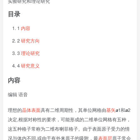
实验研究和理论研究
目录
1
内容
2
研究方向
3
理论研究
4
研究意义
内容
编辑
语音
理想的
晶体表面
具有二维周期性，其单位网格由
基矢
a
1和
a
2
决定,根据对称性的要求，可能形成的二维单位网格有五种，
这五种格子常称为二维布喇菲格子。由于表面原子受力的情
况与体内不同,或由于有外来原子的吸附，最
表面层
原子常会