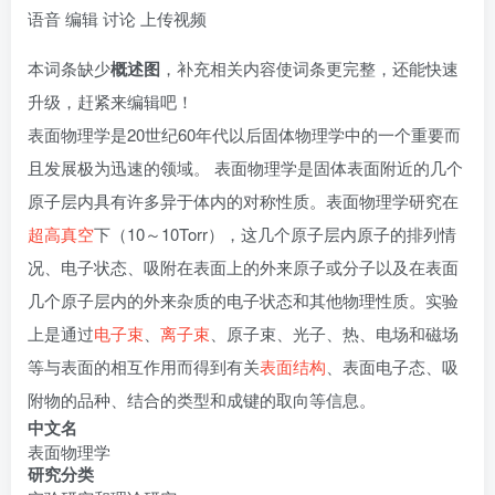
语音
编辑
讨论
上传视频
本词条缺少
概述图
，补充相关内容使词条更完整，还能快速
升级，赶紧来
编辑
吧！
表面物理学是20世纪60年代以后固体物理学中的一个重要而
且发展极为迅速的领域。 表面物理学是固体表面附近的几个
原子层内具有许多异于体内的对称性质。表面物理学研究在
超高真空
下（10～10Torr），这几个原子层内原子的排列情
况、电子状态、吸附在表面上的外来原子或分子以及在表面
几个原子层内的外来杂质的电子状态和其他物理性质。实验
上是通过
电子束
、
离子束
、原子束、光子、热、电场和磁场
等与表面的相互作用而得到有关
表面结构
、表面电子态、吸
附物的品种、结合的类型和成键的取向等信息。
中文名
表面物理学
研究分类