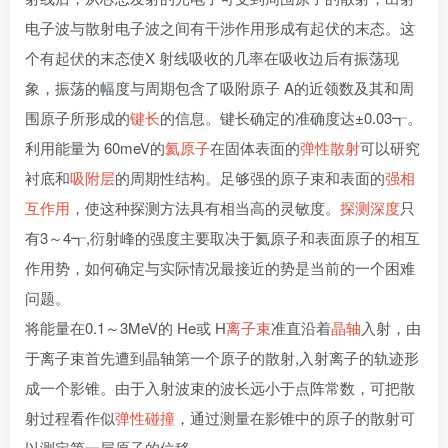
电子波与散射电子波之间有干涉作用形成有起伏的末态。这
个有起伏的末态使X 射线吸收的几率在吸收边后有振荡现
象，振荡的幅度与周期包含了吸附原子 A的近领数及其和周
围原子所形成的
键长
的信息。键长确定的准确度达±0.03┱。
利用能量为 60meV的
氦原子
在固体表面的
弹性散射
可以研究
衬底和
吸附层
的周期性结构。足够强的原子束和表面的
强相
互作用
，使这种探测方法具有相当高的灵敏度。
探测深度
只
有3～4┱,衍射峰的强度主要取决于氦原子和表面原子的相互
作用势，如何确定与实际情况最接近的势是当前的一个困难
问题。
将能量在0.1～3MeV的 He或 H
离子束
准直沿着
晶轴
入射，由
于离子束首先遭到晶轴第一个原子的散射,入射离子的轨迹形
成一个影锥。由于入射波束的波长远小于点阵常数，可把散
射过程看作似
弹性碰撞
，通过测量在影锥中的原子的散射可
以测定第一层原子的位移。