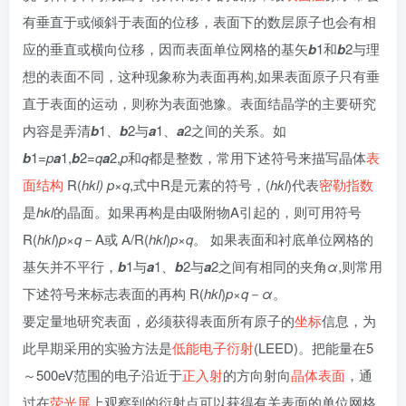
有垂直于或倾斜于表面的位移，表面下的数层原子也会有相
应的垂直或横向位移，因而表面单位网格的基矢
b
1和
b
2与理
想的表面不同，这种现象称为表面再构,如果表面原子只有垂
直于表面的运动，则称为表面弛豫。表面结晶学的主要研究
内容是弄清
b
1、
b
2与
a
1、
a
2之间的关系。如
b
1=
p
a
1,
b
2=
q
a
2,
p
和
q
都是整数，常用下述符号来描写晶体
表
面结构
R(
hkl) p×q
,式中R是元素的符号，(
hkl
)代表
密勒指数
是
hkl
的晶面。如果再构是由吸附物A引起的，则可用符号
R(
hkl
)
p
×
q
－A或 A/R(
hkl
)
p
×
q
。 如果表面和衬底单位网格的
基矢并不平行，
b
1与
a
1、
b
2与
a
2之间有相同的夹角
α
,则常用
下述符号来标志表面的再构 R(
hkl
)
p
×
q
－
α
。
要定量地研究表面，必须获得表面所有原子的
坐标
信息，为
此早期采用的实验方法是
低能电子衍射
(LEED)。把能量在5
～500eV范围的电子沿近于
正入射
的方向射向
晶体表面
，通
过在
荧光屏
上观察到的衍射点可以获得有关表面的单位网格