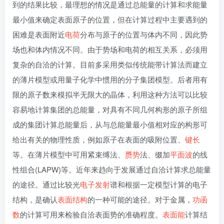
到的结果比较，最理想的情况是通过总能量的计算和求能量
最小值来确定表面原子的位置，但在计算过程中主要遇到的
困难是表面附近
电荷
分布与原子的位置与体内不同，因此势
场也和体内情况不同。由于势场和电荷的相互关系，必须用
复杂的自洽的计算。目前多采用类似传统能带计算法而建立
的薄片模型或用量子化学中惯用的分子集团模型。后者用有
限的原子数来模拟半无限大的晶体，利用这种方法可以比较
容易地计算集团的总能量，对具有不同几何构形的原子所组
成的集团计算总能量后，从与总能量最小值相对应的构形可
给出有关的物理性质，例如原子在表面的吸附位置、
键长
等。在薄片模型中可用紧束缚法、
赝势
法、缀加
平面波
的线
性组合(LAPW)等。近年来趋向于发展通过自洽计算求总能量
的途径。通过比较光
电子发射
谱和根据一定模型计算的电子
结构，是确认
表面结构
的一种可能的途径。对于金属，
功函
数
的计算可用来检验自洽表面势的准确程度。
表面能
计算结