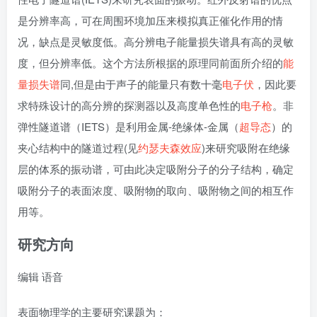
是分辨率高，可在周围环境加压来模拟真正催化作用的情
况，缺点是灵敏度低。高分辨电子能量损失谱具有高的灵敏
度，但分辨率低。这个方法所根据的原理同前面所介绍的
能
量损失谱
同,但是由于声子的能量只有数十毫
电子伏
，因此要
求特殊设计的高分辨的探测器以及高度单色性的
电子枪
。非
弹性隧道谱（IETS）是利用金属-绝缘体-金属（
超导态
）的
夹心结构中的隧道过程(见
约瑟夫森效应
)来研究吸附在绝缘
层的体系的振动谱，可由此决定吸附分子的分子结构，确定
吸附分子的表面浓度、吸附物的取向、吸附物之间的相互作
用等。
研究方向
编辑
语音
表面物理学的主要研究课题为：