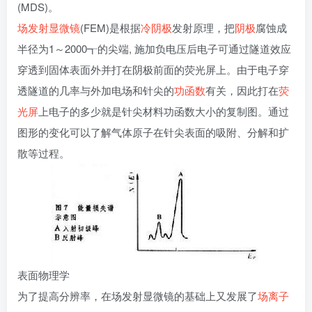
(MDS)。
场发射显微镜
(FEM)是根据
冷阴极
发射原理，把
阴极
腐蚀成
半径为1～2000┱的尖端, 施加负电压后电子可通过隧道效应
穿透到固体表面外并打在阴极前面的荧光屏上。由于电子穿
透隧道的几率与外加电场和针尖的
功函数
有关，因此打在
荧
光屏
上电子的多少就是针尖材料功函数大小的复制图。通过
图形的变化可以了解气体原子在针尖表面的吸附、分解和扩
散等过程。
表面物理学
为了提高分辨率，在场发射显微镜的基础上又发展了
场离子