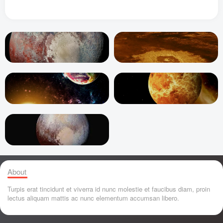
About
Turpis erat tincidunt et viverra id nunc molestie et faucibus diam, proin
lectus aliquam mattis ac nunc elementum accumsan libero.