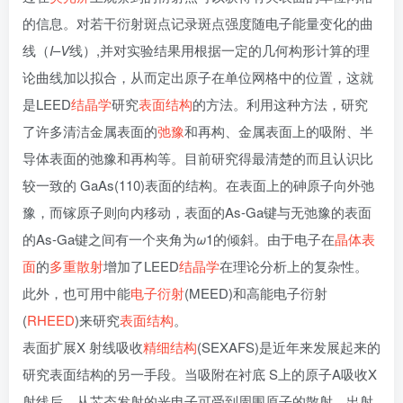
的信息。对若干衍射斑点记录斑点强度随电子能量变化的曲
线（
I
–
V
线）,并对实验结果用根据一定的几何构形计算的理
论曲线加以拟合，从而定出原子在单位网格中的位置，这就
是LEED
结晶学
研究
表面结构
的方法。利用这种方法，研究
了许多清洁金属表面的
弛豫
和再构、金属表面上的吸附、半
导体表面的弛豫和再构等。目前研究得最清楚的而且认识比
较一致的 GaAs(110)表面的结构。在表面上的砷原子向外弛
豫，而镓原子则向内移动，表面的As-Ga键与无弛豫的表面
的As-Ga键之间有一个夹角为
ω
1的倾斜。由于电子在
晶体表
面
的
多重散射
增加了LEED
结晶学
在理论分析上的复杂性。
此外，也可用中能
电子衍射
(MEED)和高能电子衍射
(
RHEED
)来研究
表面结构
。
表面扩展X 射线吸收
精细结构
(SEXAFS)是近年来发展起来的
研究表面结构的另一手段。当吸附在衬底 S上的原子A吸收X
射线后，从芯态发射的光电子可受到周围原子的散射，出射