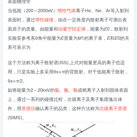
表面物理学
当低能（200～2000eV）
惰性气体
离子He、Ne、Ar等入射到
表面时，通过
弹性碰撞
，由在一定角度内散射离子可测出表
面原子的质量。由能量和
动量守恒定律
，能量为
E
0，散射到
实验室参考系θ角中能量为
E
质量为
M
1的离子束，
E
和
E
0的关
系可表示为
这个方法称为离子散射谱(ISS),上式对能量更高的离子也适
用，只是实验上多采用θs≈
π
的背散射。对于低能离子散射，
θs≈
π
/2。
如将能量为2～20keV的
氩
、
氮
、
氧
或铯离子入射到固体表面
上，通过一系列的碰撞过程，次级离子及离子集团逸出体
外，用
质谱仪
确认离子的品类，这种方法称为
次级离子质谱
(SIMS)。