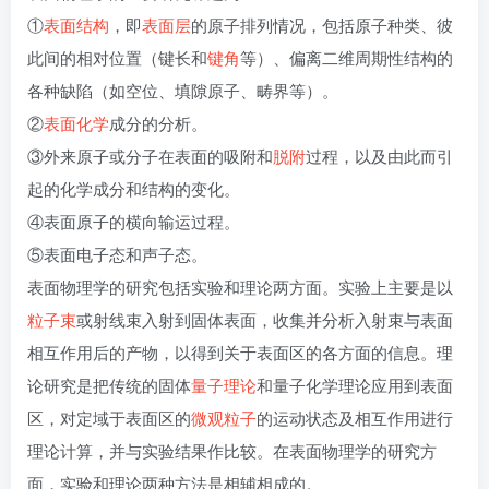
①
表面结构
，即
表面层
的原子排列情况，包括原子种类、彼
此间的相对位置（键长和
键角
等）、偏离二维周期性结构的
各种缺陷（如空位、填隙原子、畴界等）。
②
表面化学
成分的分析。
③外来原子或分子在表面的吸附和
脱附
过程，以及由此而引
起的化学成分和结构的变化。
④表面原子的横向输运过程。
⑤表面电子态和声子态。
表面物理学的研究包括实验和理论两方面。实验上主要是以
粒子束
或射线束入射到固体表面，收集并分析入射束与表面
相互作用后的产物，以得到关于表面区的各方面的信息。理
论研究是把传统的固体
量子理论
和量子化学理论应用到表面
区，对定域于表面区的
微观粒子
的运动状态及相互作用进行
理论计算，并与实验结果作比较。在表面物理学的研究方
面，实验和理论两种方法是相辅相成的。