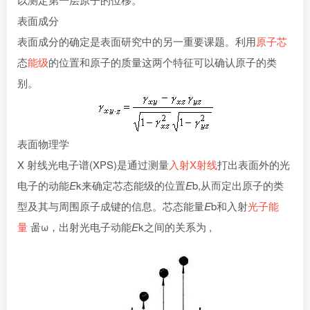
表面成分
表面成分的确定是表面研究中的另一重要课题。利用
原子芯
态
能级
的位置和原子的质量这两个特征可以确认原子的类
别。
表面物理学
X 射线光电子谱(XPS)是通过测量
入射
X射线
打出表面外的光
电子的动能
E
k来确定芯态能级的位置
E
b,从而定出原子的类
型及其与周围原子成键的信息。芯态能量
E
b和入射
光子能
量
啚ω，出射光电子动能
E
k之间的关系为 ,