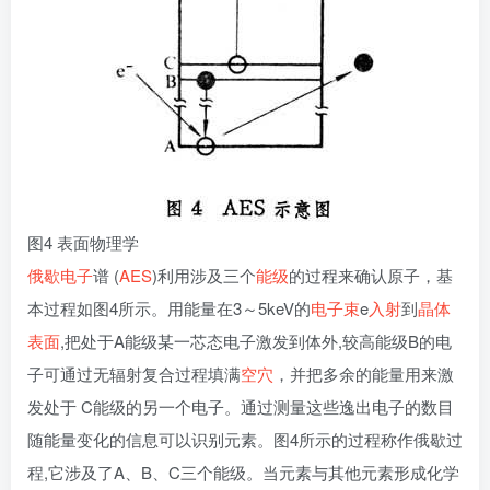
图4 表面物理学
俄歇电子
谱 (
AES
)利用涉及三个
能级
的过程来确认原子，基
本过程如图4所示。用能量在3～5keV的
电子束
e
入射
到
晶体
表面
,把处于A能级某一芯态电子激发到体外,较高能级B的电
子可通过无辐射复合过程填满
空穴
，并把多余的能量用来激
发处于 C能级的另一个电子。通过测量这些逸出电子的数目
随能量变化的信息可以识别元素。图4所示的过程称作俄歇过
程,它涉及了A、B、C三个能级。当元素与其他元素形成化学