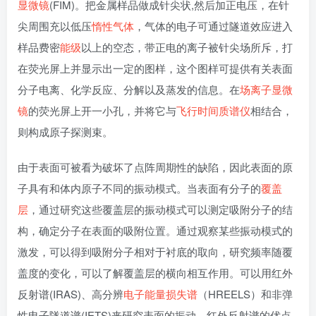
显微镜
(FIM)。把金属样品做成针尖状,然后加正电压，在针
尖周围充以低压
惰性气体
，气体的电子可通过隧道效应进入
样品费密
能级
以上的空态，带正电的离子被针尖场所斥，打
在荧光屏上并显示出一定的图样，这个图样可提供有关表面
分子电离、化学反应、分解以及蒸发的信息。在
场离子显微
镜
的荧光屏上开一小孔，并将它与
飞行时间质谱仪
相结合，
则构成原子探测束。
由于表面可被看为破坏了点阵周期性的缺陷，因此表面的原
子具有和体内原子不同的振动模式。当表面有分子的
覆盖
层
，通过研究这些覆盖层的振动模式可以测定吸附分子的结
构，确定分子在表面的吸附位置。通过观察某些振动模式的
激发，可以得到吸附分子相对于衬底的取向，研究频率随覆
盖度的变化，可以了解覆盖层的横向相互作用。可以用红外
反射谱(IRAS)、高分辨
电子能量损失谱
（HREELS）和非弹
性电子隧道谱(IETS)来研究表面的振动。红外反射谱的优点