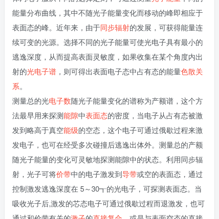
能量分布曲线，其中不随光子能量变化而移动的峰即相应于
表面态的峰。近年来，由于
同步辐射
的发展，可获得能量连
续可变的光源。选择不同的光子能量可使光电子具有最小的
逃逸深度，从而提高表面灵敏度，如果收集在某个角度内出
射的
光电子谱
，则可得出表面电子态中占有态的能量
色散关
系
。
测量总的光
电子数
随光子能量变化的谱称为产额谱，这个方
法最早用来探测
能隙
中
表面态
的密度，当电子从占有态被激
发到略高于真空
能级
的空态，这个电子可通过俄歇过程来激
发电子，也可在经受多次碰撞后逃逸出体外。测量总的产额
随光子能量的变化可灵敏地探测能隙中的状态。利用同步辐
射，光子可将
价带
中的电子激发到
导带
或空的表面态，通过
控制激发逃逸深度在 5～30┱的光电子，可探测表面态。当
吸收光子后,激发的芯态电子可通过俄歇过程而退激发，也可
通过和价带有关的
激子
的
直接复合
，或是与表面空态的直接