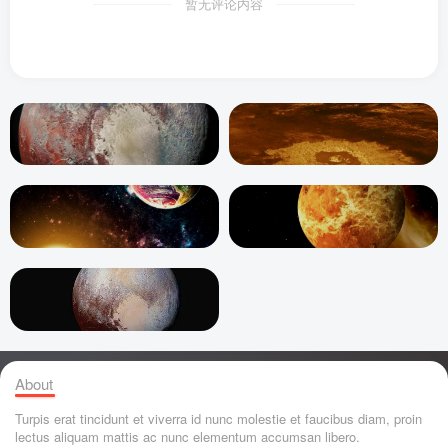
暂无评论内容
About
Turpis erat tincidunt et viverra id nunc molestie et faucibus diam, proin
lectus aliquam mattis ac nunc elementum accumsan libero.