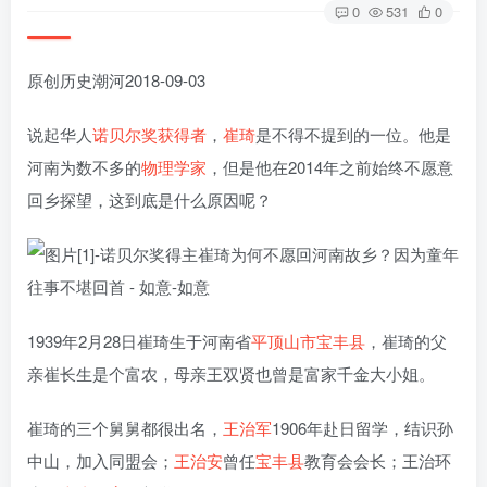
0
531
0
原创历史潮河2018-09-03
说起华人
诺贝尔奖获得者
，
崔琦
是不得不提到的一位。他是
河南为数不多的
物理学家
，但是他在2014年之前始终不愿意
回乡探望，这到底是什么原因呢？
1939年2月28日崔琦生于河南省
平顶山市
宝丰县
，崔琦的父
亲崔长生是个富农，母亲王双贤也曾是富家千金大小姐。
崔琦的三个舅舅都很出名，
王治军
1906年赴日留学，结识孙
中山，加入同盟会；
王治安
曾任
宝丰县
教育会会长；王治环