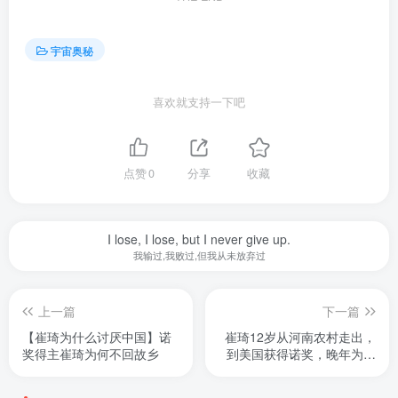
宇宙奥秘
喜欢就支持一下吧
点赞
0
分享
收藏
I lose, I lose, but I never give up.
我输过,我败过,但我从未放弃过
上一篇
下一篇
【崔琦为什么讨厌中国】诺
崔琦12岁从河南农村走出，
奖得主崔琦为何不回故乡
到美国获得诺奖，晚年为何
后悔了呢？