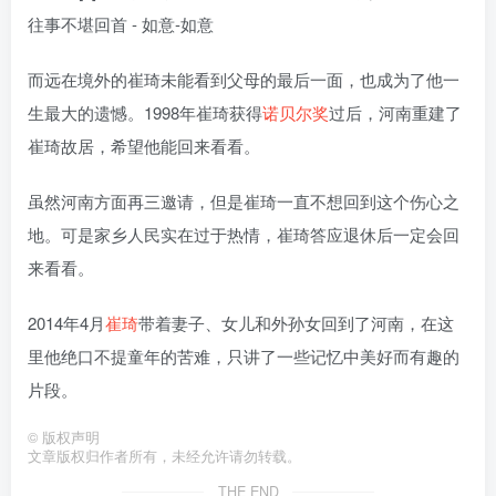
而远在境外的崔琦未能看到父母的最后一面，也成为了他一
生最大的遗憾。1998年崔琦获得
诺贝尔奖
过后，河南重建了
崔琦故居，希望他能回来看看。
虽然河南方面再三邀请，但是崔琦一直不想回到这个伤心之
地。可是家乡人民实在过于热情，崔琦答应退休后一定会回
来看看。
2014年4月
崔琦
带着妻子、女儿和外孙女回到了河南，在这
里他绝口不提童年的苦难，只讲了一些记忆中美好而有趣的
片段。
©
版权声明
文章版权归作者所有，未经允许请勿转载。
THE END