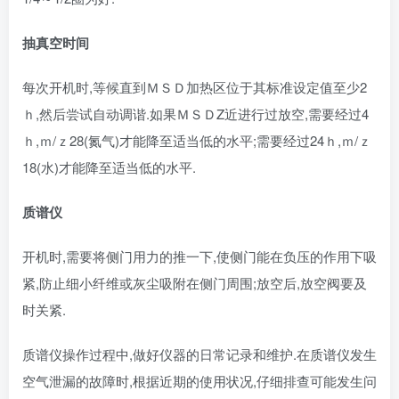
抽真空时间
每次开机时,等候直到ＭＳＤ加热区位于其标准设定值至少2
ｈ,然后尝试自动调谐.如果ＭＳＤZ近进行过放空,需要经过4
ｈ,ｍ/ｚ28(氮气)才能降至适当低的水平;需要经过24ｈ,ｍ/ｚ
18(水)才能降至适当低的水平.
质谱仪
开机时,需要将侧门用力的推一下,使侧门能在负压的作用下吸
紧,防止细小纤维或灰尘吸附在侧门周围;放空后,放空阀要及
时关紧.
质谱仪操作过程中,做好仪器的日常记录和维护.在质谱仪发生
空气泄漏的故障时,根据近期的使用状况,仔细排查可能发生问