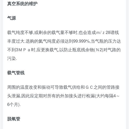
真空系统的维护
气源
载气纯度不够,或剩余的载气量不够时,也会造成ｍ/ｚ28谱线
丰度过大.选购的氦气纯度必须达到99.999%,当气瓶的压力达
不到3ＭＰａ时,应更换载气,以防止瓶底残余物(Ｎ2)对气路的
污染.
载气管线
周围的温度改变和振动可导致载气供给和ＧＣ之间的管路接
头泄漏,因此应定期对所有的外加接头进行检漏(大约每隔4～
6个月).
脱氧管