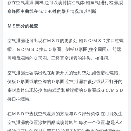
存在空气泄漏.同样,也可以喷射惰性气体(如氩气)进行检漏,观
察峰图中曲线在ｍ/ｚ40处的攀升情况加以判断.
ＭＳ部分的检查
空气泄漏还可出现在ＭＳＤ的更多处,如ＧＣ/ＭＳＤ接口柱螺
帽、ＧＣ/ＭＳＤ接口Ｏ形圈、侧板Ｏ形圈(整个周围)、前端
盖和后端帽的Ｏ形圈、三级真空规管的连头、校准阀.
空气泄漏更容易出现在频繁开关的密封垫处,如色谱柱螺帽、
侧板Ｏ形圈或放空阀的Ｏ形圈.空气泄漏在很少或从不打开的
密封垫处出现较少,如前端盖和后端帽的Ｏ形圈或ＧＣ/ＭＳＤ
接口柱螺帽.
在ＭＳＤ中查找空气泄漏的方法与ＧＣ部分类似,在可能发生
空气泄漏的位置涂抹丙酮或喷射氩气,每次一个位置.总是从Z
近被打开过的密封装置开始,这是Z有可能发生空气泄漏的地