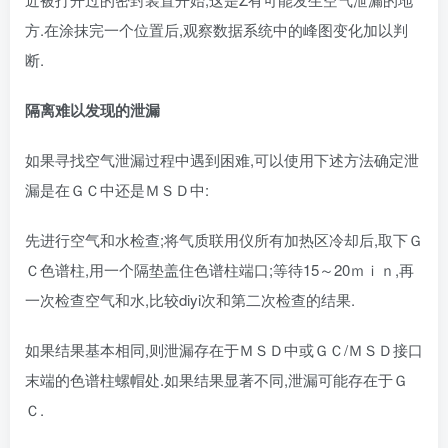
方.在涂抹完一个位置后,观察数据系统中的峰图变化加以判
断.
隔离难以发现的泄漏
如果寻找空气泄漏过程中遇到困难,可以使用下述方法确定泄
漏是在ＧＣ中还是ＭＳＤ中:
先进行空气和水检查;将气质联用仪所有加热区冷却后,取下Ｇ
Ｃ色谱柱,用一个隔垫盖住色谱柱端口;等待15～20ｍｉｎ,再
一次检查空气和水,比较diyi次和第二次检查的结果.
如果结果基本相同,则泄漏存在于ＭＳＤ中或ＧＣ/ＭＳＤ接口
末端的色谱柱螺帽处.如果结果显著不同,泄漏可能存在于Ｇ
Ｃ.