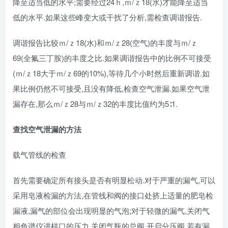
降至适当低的水平;需要经过24ｈ,ｍ/ｚ18(水)才能降至适当
低的水平.如果这些峰变大或干扰了分析,需检查调谐报告.
调谐报告比较ｍ/ｚ18(水)和ｍ/ｚ28(空气)的丰度与ｍ/ｚ
69(全氟三丁胺)的丰度之比.如果调谐报告中的比例不可接受
(ｍ/ｚ18大于ｍ/ｚ69的10%),等待几个小时然后重新调谐.如
果比例仍然不可接受,且没有降低,检查空气泄漏.如果空气泄
漏存在,那么ｍ/ｚ28与ｍ/ｚ32的丰度比值约为5∶1.
查找空气泄漏的方法
载气管线的检查
首先需要确定所有接头是否有明显松动.对于严重的漏气,可以
采用皂液检漏的方法,在管线和阀的接口处挤上适量的肥皂检
漏液,漏气的部位会出现明显的气泡;对于轻微的漏气,关闭气
相色谱仪进样口的压力,关闭气瓶的总阀,开启分压阀,若有漏