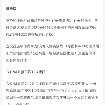
进样口
隔垫的使用寿命由进样频率和针头质量决定.针头的毛刺、尖
锐边缘,粗糙表面,或针头钝都会降低隔垫的使用寿命.隔垫应
该Z少每100次进样后进行更换.
当仪器连续使用时,建议每天更换隔垫.Ｏ形圈材料中有使其增
加柔韧性的增塑剂,在高温下增塑剂会固化,使Ｏ形圈变硬,不
能起到密封作
ＧＣ/ＭＳ接口和ＧＣ接口
ＧＣ/ＭＳ接口和ＧＣ接口在色谱柱温箱里,温差变化大,十分
容易泄漏.在安装时,必须使用石墨化的Ｖｅｓｐｅｌ圈,螺帽
紧固到一定程度后,随色谱箱温度程序升温一个周期后再紧固
1/4～1/2圈为好.