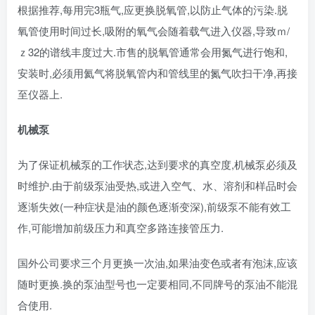
根据推荐,每用完3瓶气,应更换脱氧管,以防止气体的污染.脱
氧管使用时间过长,吸附的氧气会随着载气进入仪器,导致ｍ/
ｚ32的谱线丰度过大.市售的脱氧管通常会用氮气进行饱和,
安装时,必须用氦气将脱氧管内和管线里的氮气吹扫干净,再接
至仪器上.
机械泵
为了保证机械泵的工作状态,达到要求的真空度,机械泵必须及
时维护.由于前级泵油受热,或进入空气、水、溶剂和样品时会
逐渐失效(一种症状是油的颜色逐渐变深),前级泵不能有效工
作,可能增加前级压力和真空多路连接管压力.
国外公司要求三个月更换一次油,如果油变色或者有泡沫,应该
随时更换.换的泵油型号也一定要相同,不同牌号的泵油不能混
合使用.