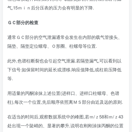
气,15ｍｉｎ后分压表的压力会有明显的下降.
ＧＣ部分的检查
通常ＧＣ部分的空气泄漏通常会发生在内部的载气管接头、
隔垫、隔垫定位螺母、Ｏ形圈、柱螺母等位置.
此外,色谱柱断裂也会引起空气泄漏.若隔垫漏气,可以看到以
下信号:如保留时间的延长或漂移,响应值降低,或柱前压降低
等.
用适量的丙酮涂抹上述位置(进样口、进样口柱螺母、色谱
柱),每次一个位置,先后顺序依照离ＭＳ部分由近及远的原则.
在适当的时间后,观察数据系统中的峰图,若ｍ/ｚ58和ｍ/ｚ43
处出现一个陡峭的、显著的攀升,说明在刚刚涂抹丙酮的位置