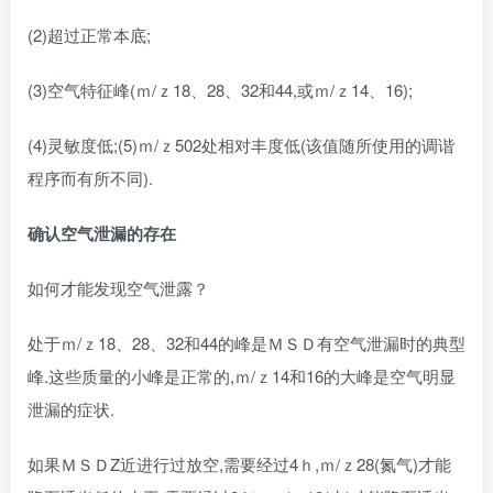
(2)超过正常本底;
(3)空气特征峰(ｍ/ｚ18、28、32和44,或ｍ/ｚ14、16);
(4)灵敏度低;(5)ｍ/ｚ502处相对丰度低(该值随所使用的调谐
程序而有所不同).
确认空气泄漏的存在
如何才能发现空气泄露？
处于ｍ/ｚ18、28、32和44的峰是ＭＳＤ有空气泄漏时的典型
峰.这些质量的小峰是正常的,ｍ/ｚ14和16的大峰是空气明显
泄漏的症状.
如果ＭＳＤZ近进行过放空,需要经过4ｈ,ｍ/ｚ28(氮气)才能