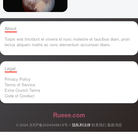
About
Turpis erat tincidunt et viverra id nunc molestie et faucibus diam, proin
lectus aliquam mattis ac nunc elementum accumsan libero.
Legal
Privacy Policy
Terms of Service
Extra Crunch Terms
Code of Conduct
Rueee.com
© 2024
京ICP备2024045619号-1
隐私和法律
联系我们
最新消息