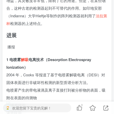
增益，其灵敏度非常低，限制了它的用途。但是，在某些场
合，这种古老的检测器起到不可替代的作用。如印地安那
（Indianna）大学Hieftje等制作的阵列检测器就利用了
法拉第
杯
检测器的上述特点。
进展
播报
1 电喷雾
解吸
电离技术（Desorption Electrospray
Ionization）
2004 年，Cooks 等报道了基于电喷雾解吸电离（DESI）对
固体表面进行非破坏性检测的新型质谱分析方法。
电喷雾产生的带电液滴及离子直接打到被分析物的表面，吸
附在表面的待测物
0
欢迎您留下宝贵的见解！
液质联用