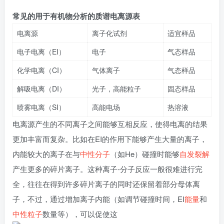
常见的用于有机物分析的质谱电离源表
电离源
离子化试剂
适宜样品
电子电离（EI）
电子
气态样品
化学电离（CI）
气体离子
气态样品
解吸电离（DI）
光子，高能粒子
固态样品
喷雾电离（SI）
高能电场
热溶液
电离源产生的不同离子之间能够互相反应，使得电离的结果
更加丰富而复杂。比如在EI的作用下能够产生大量的离子，
内能较大的离子在与
中性分子
（如He）碰撞时能够
自发裂解
产生更多的碎片离子。这种离子-分子反应一般很难进行完
全，往往在得到许多碎片离子的同时还保留着部分母体离
子，不过，通过增加离子内能（如调节碰撞时间，EI
能量
和
中性粒子
数量等），可以促使这