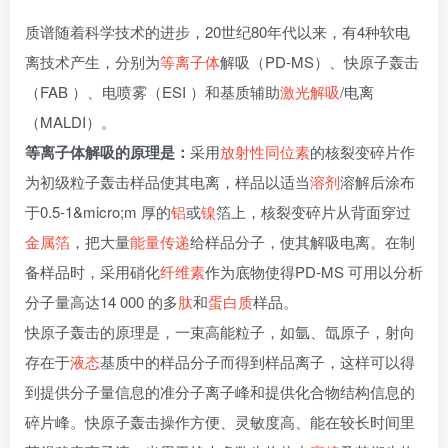
质谱随着科学技术的进步，20世纪80年代以来，有4种软电
离技术产生，分别为
等离子体
解吸（PD-MS）、快原子轰击
（FAB ）、电喷雾（ESI ）和基质辅助
激光解吸
/电离
（MALDI）。
等离子体解吸的原理是：
采用
放射性同位素
的核裂变碎片作
为初级粒子轰击样品使其电离，样品以适当
溶剂
溶解后涂布
于0.5-1&micro;m 厚的
铝
或
镍
箔上，核裂变碎片从背面穿过
金属箔
，把大量
能量传递
给样品分子，使其解吸电离。在制
备样品时，采用硝化
纤维素
作为底物使得PD-MS 可用以分析
分子量高达14 000 的多
肽
和
蛋白质
样品。
快原子轰击的原理是，一束高能粒子，如氩、氙原子，射向
存在于
液态
基质中的样品分子而得到样品离子，这样可以得
到提供分子量信息的准分子离子峰和提供化合物结构信息的
碎片峰。快原子轰击操作方便、灵敏度高、能在较长时间里