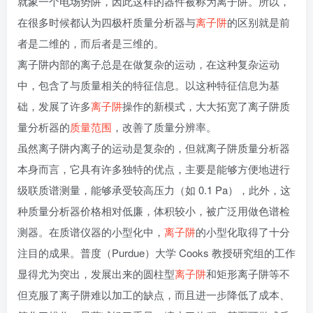
就象一个电场势阱，因此这样的器件被称为离子阱。所以，
在很多时候都认为四极杆质量分析器与
离子阱
的区别就是前
者是二维的，而后者是三维的。
离子阱内部的离子总是在做复杂的运动，在这种复杂运动
中，包含了与质量相关的特征信息。以这种特征信息为基
础，发展了许多
离子阱
操作的新模式，大大拓宽了离子阱质
量分析器的
质量范围
，改善了质量分辨率。
虽然离子阱内离子的运动是复杂的，但就离子阱质量分析器
本身而言，它具有许多独特的优点，主要是能够方便地进行
级联质谱测量，能够承受较高压力（如 0.1 Pa），此外，这
种质量分析器价格相对低廉，体积较小，被广泛用做色谱检
测器。在质谱仪器的小型化中，
离子阱
的小型化取得了十分
注目的成果。普度（Purdue）大学 Cooks 教授研究组的工作
显得尤为突出，发展出来的圆柱型
离子阱
和矩形离子阱等不
但克服了离子阱难以加工的缺点，而且进一步降低了成本、