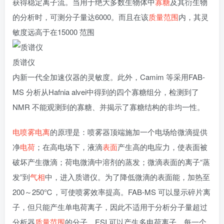
获得稳定离子流。当用于绝大多数生物体中
寡糖
及其衍生物
的分析时，可测分子量达6000。而且在该
质量范围
内，其灵
敏度远高于在15000 范围
质谱仪
内新一代全加速仪器的灵敏度。此外，Camim 等采用FAB-
MS 分析从Hafnia alvei中得到的四个寡糖组分，检测到了
NMR 不能观测到的寡糖、并揭示了寡糖结构的非均一性。
电喷雾电离
的原理是：喷雾器顶端施加一个电场给微滴提供
净
电荷
；在高电场下，液滴
表面
产生高的电应力，使表面被
破坏产生微滴；荷电微滴中溶剂的蒸发；微滴表面的离子“蒸
发”到
气相
中，进入质谱仪。为了降低微滴的表面能，加热至
200～250℃，可使喷雾效率提高。FAB-MS 可以显示碎片离
子，但只能产生单电荷离子，因此不适用于分析分子量超过
分析器
质量范围
的分子。ESI 可以产生多电荷离子，每一个