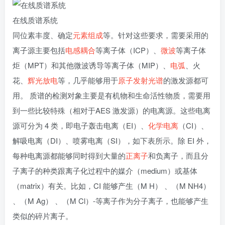
在线质谱系统
同位素丰度、确定
元素组成
等。针对这些要求，需要采用的
离子源主要包括
电感耦合
等离子体（ICP）、
微波
等离子体
炬（MPT）和其他微波诱导等离子体（MIP）、
电弧
、火
花、
辉光放电
等，几乎能够用于
原子发射光谱
的激发源都可
用。 质谱的检测对象主要是有机物和生命活性物质，需要用
到一些比较特殊（相对于AES 激发源）的电离源。这些电离
源可分为 4 类，即电子轰击电离（EI）、
化学电离
（CI）、
解吸电离（DI）、喷雾电离（SI），如下表所示。除 EI 外，
每种电离源都能够同时得到大量的
正离子
和负离子，而且分
子离子的种类跟离子化过程中的媒介（medium）或基体
（matrix）有关。比如，CI 能够产生（M H） 、（M NH4）
、（M Ag） 、（M Cl）-等离子作为分子离子，也能够产生
类似的碎片离子。