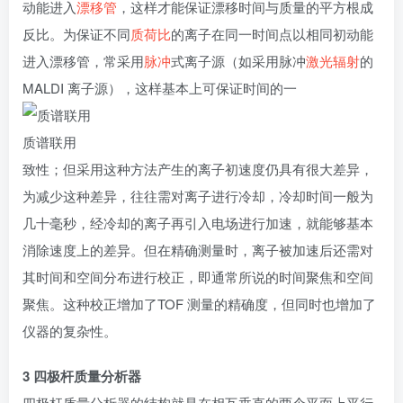
动能进入
漂移管
，这样才能保证漂移时间与质量的平方根成
反比。为保证不同
质荷比
的离子在同一时间点以相同初动能
进入漂移管，常采用
脉冲
式离子源（如采用脉冲
激光辐射
的
MALDI 离子源），这样基本上可保证时间的一
质谱联用
致性；但采用这种方法产生的离子初速度仍具有很大差异，
为减少这种差异，往往需对离子进行冷却，冷却时间一般为
几十毫秒，经冷却的离子再引入电场进行加速，就能够基本
消除速度上的差异。但在精确测量时，离子被加速后还需对
其时间和空间分布进行校正，即通常所说的时间聚焦和空间
聚焦。这种校正增加了TOF 测量的精确度，但同时也增加了
仪器的复杂性。
3 四极杆质量分析器
四极杆质量分析器的结构就是在相互垂直的两个平面上平行