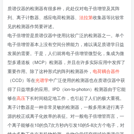
质谱仪器的检测器有很多种，此处仅对电子倍增管及其阵
列、离子计数器、感应电荷检测器、
法拉第
收集器等比较常
见的检测器作简要评述。
电子倍增管是质谱仪器中使用比较广泛的检测器之一。单个
电子倍增管基本上没有空间分辨能力，难以满足质谱学日益
发展的需要。于是，人们就将电子倍增管微型化，集成为微
型多通道板（MCP）检测器，并且在许多实际应用中发挥了
重要作用。除了这种形式的阵列检测器外，
电荷耦合器件
（CCD）等在
光谱学
中广泛使用的检测器也在质谱仪器中获
得了日益增多的应用。IPD（ion-to-photon）检测器由于它能
够在
高压
下长时间稳定地工作，也引起了人们的极大重视。
离子计数器是一种非常灵敏的检测器，一般多用来进行离子
源的校正或离子化效率的表征。对一般电子倍增管而言，一
个离子能够在10的负7次方秒内引发10的5-8次方个电子，对
绝大多数工作在有机物检测、生物化学研究领域的质谱仪器