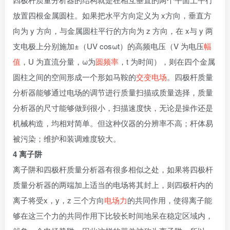
放置四根金属圆柱。如果把水平方向定义为 x方向，垂直方
向为 y 方向，与金属圆柱平行的方向为 z 方向，在 x与 y 两
支电极上分别施加±（UV cosωt）的高频电压（V 为电压
幅
值
，U 为直流分量，ω为
圆频率
，t 为时间），则在四个金属
圆柱之间的空间形成一个形如马鞍的
交变电场
。四极杆质量
分析器能够通过电场的调节进行质量扫描或质量选择，质量
分析器的尺寸能够做到很小，扫描速度快，无论是操作还是
机械构造，均相对简单。但这种仪器的分辨率不高；杆体易
被污染；维护和装调难度较大。
4 离子阱
离子阱和四极杆质量分析器有很多相似之处，如果将四极杆
质量分析器的两端加上适当的电场将其封上，则四极杆内的
离子将受x，y，z 三个方向
电场力
的共同作用，使得离子能
够在这三个力的共同作用下比较长时间地呆在稳定区域内，