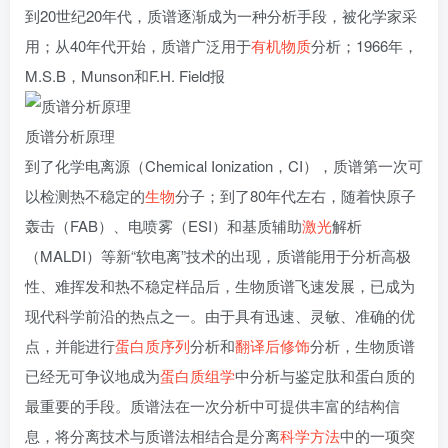
到20世纪20年代，质谱逐渐成为一种分析手段，被化学家采
用；从40年代开始，质谱广泛用于
有机物质
分析；1966年，
M.S.B，Munson和F.H. Field报
质谱分析原理
到了化学电离源（Chemical Ionization，CI），质谱第一次可
以检测热不稳定的
生物
分子；到了80年代左右，随着快原子
轰击（FAB）、电喷雾（ESI）和基质辅助
激光
解析
（MALDI）等新“软电离”技术的出现，质谱能用于分析高极
性、难挥发和热不稳定样品后，生物质谱飞速发展，已成为
现代科学前沿的热点之一。由于具有迅速、灵敏、准确的优
点，并能进行
蛋白质
序列
分析和
翻译后修饰
分析，生物质谱
已经无可争议地成为
蛋白质组学
中分析与鉴定肽和蛋白质的
最重要的手段。质谱法在一次分析中可提供丰富的结构信
息，将分离技术与质谱法相结合是分离
科学方法
中的一项突