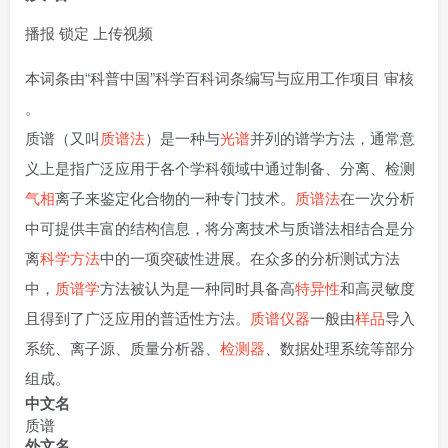
播报
锁定
上传视频
本词条由
“科普中国”科学百科词条编写与应用工作项目
审核
。
质谱（又叫
质谱法
）是一种与
光谱
并列的谱学方法，通常意
义上是指广泛应用于各个学科领域中通过制备、分离、检测
气相
离子来鉴定化合物的一种专门技术。
质谱法
在一次分析
中可提供丰富的结构信息，将分离技术与质谱法相结合是分
离
科学方法
中的一项突破性进展。在众多的分析测试方法
中，
质谱学
方法被认为是一种同时具备高
特异性
和高灵敏度
且得到了广泛应用的普适性方法。
质谱仪器
一般由
样品
导入
系统、离子源、质量分析器、
检测器
、数据处理系统等部分
组成。
中文名
质谱
外文名