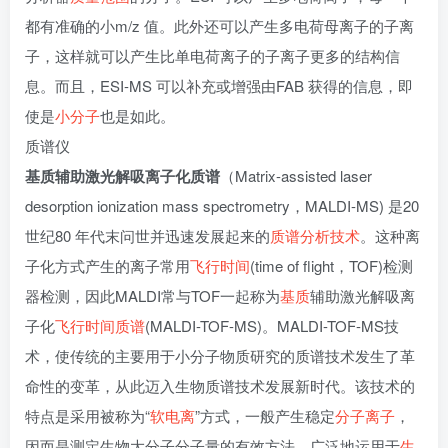
都有准确的小m/z 值。此外还可以产生多电荷母离子的子离
子，这样就可以产生比单电荷离子的子离子更多的结构信
息。而且，ESI-MS 可以补充或增强由FAB 获得的信息，即
使是
小分子
也是如此。
质谱仪
基质辅助激光解吸离子化质谱
（Matrix-assisted laser
desorption ionization mass spectrometry，MALDI-MS) 是20
世纪80 年代末问世并迅速发展起来的
质谱分析技术
。这种离
子化方式产生的离子常用
飞行时间
(time of flight，TOF)检测
器检测，因此MALDI常与TOF一起称为
基质
辅助激光解吸离
子化
飞行时间质谱
(MALDI-TOF-MS)。MALDI-TOF-MS技
术，使传统的主要用于小分子物质研究的质谱技术发生了革
命性的变革，从此迈入生物质谱技术发展新时代。该技术的
特点是采用被称为“
软电离
”方式，一般产生稳定
分子离子
，
因而是测定生物大分子分子量的有效方法，广泛地运用于
生