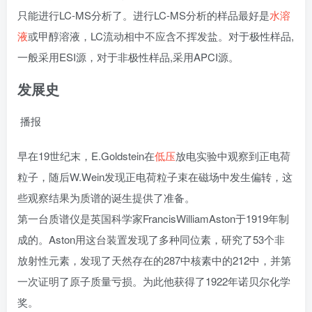
只能进行LC-MS分析了。进行LC-MS分析的样品最好是
水溶
液
或甲醇溶液，LC流动相中不应含不挥发盐。对于极性样品,
一般采用ESI源，对于非极性样品,采用APCI源。
发展史
播报
早在19世纪末，E.Goldstein在
低压
放电实验中观察到正电荷
粒子，随后W.Wein发现正电荷粒子束在磁场中发生偏转，这
些观察结果为质谱的诞生提供了准备。
第一台质谱仪是英国科学家FrancisWilliamAston于1919年制
成的。Aston用这台装置发现了多种同位素，研究了53个非
放射性元素，发现了天然存在的287中核素中的212中，并第
一次证明了原子质量亏损。为此他获得了1922年诺贝尔化学
奖。