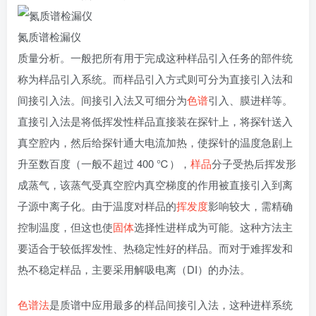
氮质谱检漏仪
质量分析。一般把所有用于完成这种样品引入任务的部件统
称为样品引入系统。而样品引入方式则可分为直接引入法和
间接引入法。间接引入法又可细分为
色谱
引入、膜进样等。
直接引入法是将低挥发性样品直接装在探针上，将探针送入
真空腔内，然后给探针通大电流加热，使探针的温度急剧上
升至数百度（一般不超过 400 ℃），
样品
分子受热后挥发形
成蒸气，该蒸气受真空腔内真空梯度的作用被直接引入到离
子源中离子化。由于温度对样品的
挥发度
影响较大，需精确
控制温度，但这也使
固体
选择性进样成为可能。这种方法主
要适合于较低挥发性、热稳定性好的样品。而对于难挥发和
热不稳定样品，主要采用解吸电离（DI）的办法。
色谱法
是质谱中应用最多的样品间接引入法，这种进样系统