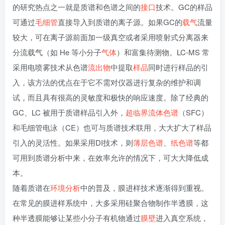
的研究热点之一就是质谱和色谱之间的
接口
技术。GC的样品
可通过
毛细管
直接导入到质谱的离子源。如果GC的
载气
流量
较大，可在离子源前面加一级真空或者采用喷射式分离器来
分流载气（如 He 等小分子
气体
）和富集待测物。LC-MS 常
采用电喷雾技术从色谱
流出物
中提取
样品
同时进行样品的引
入，该方法的优点在于它不需对仪器进行复杂的维护和调
试，而且具有很高的灵敏度和极快的响应速度。除了经典的
GC、LC 被用于质谱样品引入外，
超临界流体色谱
（SFC）
和毛细管电泳（CE）也可与质谱技术联用，大大扩大了样品
引入的灵活性。如果采用DI技术，则
薄层色谱
、
纸色谱
等都
可用到质谱分析中来，在效率允许的情况下，可大大降低成
本。
随着质谱在
环境分析
中的普及，膜进样技术逐渐得到重视。
在常见的膜进样系统中，大多采用硅聚合物制作半透膜，这
种半透膜能够让某些小分子有机物通过
膜壁
进入真空系统，