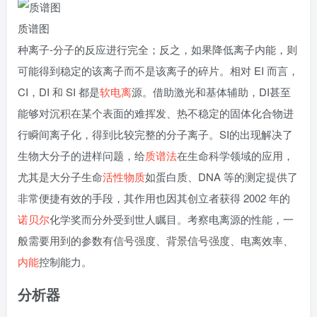
质谱图
种离子-分子的反应进行完全；反之，如果降低离子内能，则
可能得到稳定的该离子而不是该离子的碎片。相对 EI 而言，
CI，DI 和 SI 都是
软电离
源。借助激光和基体辅助，DI甚至
能够对沉积在某个表面的难挥发、热不稳定的固体化合物进
行瞬间离子化，得到比较完整的分子离子。SI的出现解决了
生物大分子的进样问题，给
质谱法
在生命科学领域的应用，
尤其是大分子生命
活性物质
如蛋白质、DNA 等的测定提供了
非常便捷有效的手段，其作用也因其创立者获得 2002 年的
诺贝尔
化学奖而分外受到世人瞩目。考察电离源的性能，一
般需要用到的参数有信号强度、背景信号强度、电离效率、
内能
控制能力。
分析器