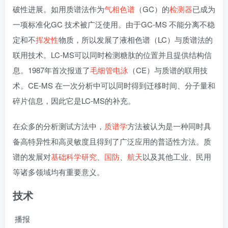
破性进展。如用质谱法作为
气相色谱
（GC）的
检测器
已成为
一项标准化GC 技术被广泛使用。由于GC-MS 不能分离不稳
定和不
挥发性
物质，所以发展了液相色谱（LC）与质谱法的
联用技术。LC-MS可以同时检测糖肽的位置并且提供结构信
息。1987年首次报道了
毛细管电泳
（CE）与质谱的联用技
术。CE-MS 在一次分析中可以同时得到迁移时间、分子量和
碎片信息，因此它是LC-MS的补充。
在众多的分析测试方法中，
质谱学
方法被认为是一种同时具
备高特异性和高灵敏度且得到了广泛应用的普适性方法。质
谱的发展对
基础科学研究
、
国防
、
航天
以及其他工业、民用
等诸多领域均有重要意义。
技术
播报