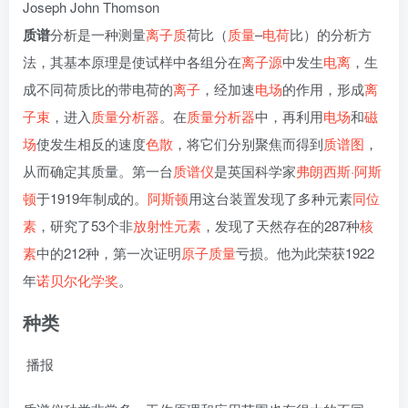
Joseph John Thomson
质谱
分析是一种测量
离子
质
荷比（
质量
–
电荷
比）的分析方
法，其基本原理是使试样中各组分在
离子源
中发生
电离
，生
成不同荷质比的带电荷的
离子
，经加速
电场
的作用，形成
离
子束
，进入
质量分析器
。在
质量分析器
中，再利用
电场
和
磁
场
使发生相反的速度
色散
，将它们分别聚焦而得到
质谱图
，
从而确定其质量。第一台
质谱仪
是英国科学家
弗朗西斯·阿斯
顿
于1919年制成的。
阿斯顿
用这台装置发现了多种元素
同位
素
，研究了53个非
放射性元素
，发现了天然存在的287种
核
素
中的212种，第一次证明
原子质量
亏损。他为此荣获1922
年
诺贝尔化学奖
。
种类
播报