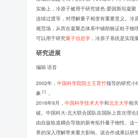
实验上，冷原子被用于研究玻色-爱因斯坦凝聚（
连续过渡等，对理解量子相变有重要意义。冷
规范场，从而在凝聚态体系中辅助验证粒子物
可以用于研究
量子信息学
，冷原子系统是实现
研究进展
编辑
语音
2002年，
中国科学院院士
王育竹
领导的研究小
[1]
象
。
2016年9月，
中国科学技术大学
和
北京大学
相
破。中国科大-北大联合团队在国际上首次理论
由自旋轨道耦合导致的新奇拓扑量子物性。这
界的深入理解带来重大影响。该合作成果以研究长文（