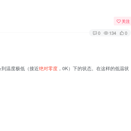
关注
0
134
0
备到温度极低（接近
绝对零度
，0K）下的状态。在这样的低温状