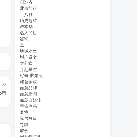
创造者
北京旅行
十八籽
历史超维
叔本华
名人简历
咨询
圣
地域水土
增广贤文
大前端
奔赴星空
好奇·求知欲
如意会议
篇
如意品牌
公司
如意新闻
如意自媒体
宇宙奥秘
宠物
寓言故事
导航
展会
巴菲特哲学