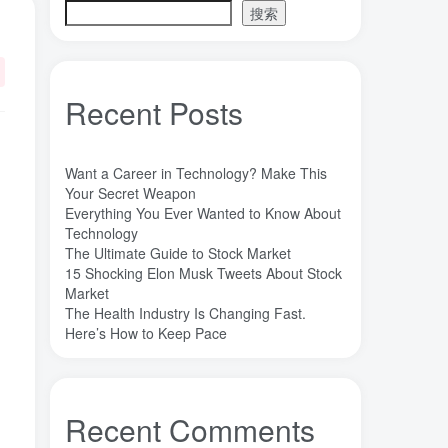
搜索
超冷原子
目录
Recent Posts
基本介绍
研究进展
Want a Career in Technology? Make This
Your Secret Weapon
超冷原子物理学
Everything You Ever Wanted to Know About
目录
Technology
The Ultimate Guide to Stock Market
基本信息
15 Shocking Elon Musk Tweets About Stock
Market
研究成果
The Health Industry Is Changing Fast.
Here’s How to Keep Pace
标签云
Recent Comments
魔法
高熵合金
雷军
陶瓷
(1)
(3)
(3)
(30)