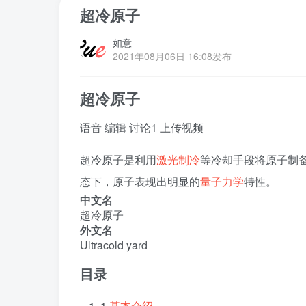
超冷原子
如意
2021年08月06日 16:08发布
超冷原子
语音
编辑
讨论
1
上传视频
超冷原子是利用
激光制冷
等冷却手段将原子制
态下，原子表现出明显的
量子力学
特性。
中文名
超冷原子
外文名
Ultracold yard
目录
1
基本介绍