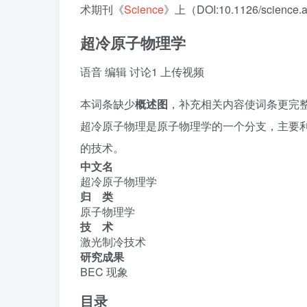
术期刊《
Science
》上（DOI:10.1126/science.
超冷原子物理学
语音
编辑
讨论
1
上传视频
本词条缺少
概述图
，补充相关内容使词条更完
超冷原子物理是原子物理学的一个分支，主要
的技术。
中文名
超冷原子物理学
归 类
原子物理学
技 术
激光制冷技术
研究成果
BEC 现象
目录