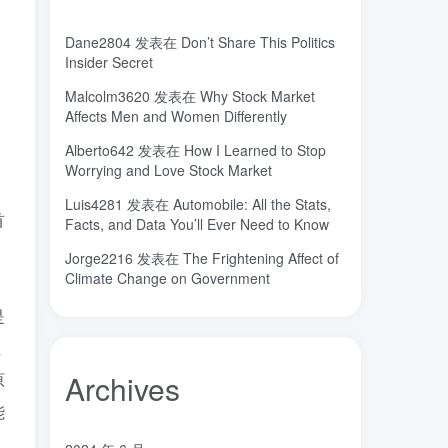
长期主义
锐义科技（北京）有限公司
(3)
(7)
Dane2804
发表在
Don’t Share This Politics
销售
量子金属态
追梦少年
(0)
(0)
(1)
Insider Secret
达芬奇
超分辨显微成像
(1)
(2)
Malcolm3620
发表在
Why Stock Market
超分辨显微
质谱仪
谦虚
(1)
(1)
(1)
Affects Men and Women Differently
苏醒
花香
自信
胡良兵
(1)
(1)
(1)
(53)
Alberto642
发表在
How I Learned to Stop
网盘
经济类
纪录片
(0)
(0)
(1)
Worrying and Love Stock Market
秘密，吸引力法则，纪录片，下载
(0)
Luis4281
发表在
Automobile: All the Stats,
秘密
碳离子治疗系统
研究方向
(1)
(1)
(1)
首
Facts, and Data You’ll Ever Need to Know
石墨烯储能
石墨烯
真空阀门
(1)
(20)
(1)
Jorge2216
发表在
The Frightening Affect of
真空系统
目标
焦耳加热
(1)
(1)
(4)
Climate Change on Government
潍坊
流动性
(1)
(1)
是
汽车电子开发和测试
梦想家
(1)
(1)
但
杜瓦
曲速引擎
星空物语
(2)
(1)
(1)
Archives
原
星河皓月
拉曼
尚德机构
(1)
(1)
(0)
宝塔
学术会议
大国崛起
能
(2)
(0)
(1)
城市
固态电解质
固定翼
(2)
(18)
(1)