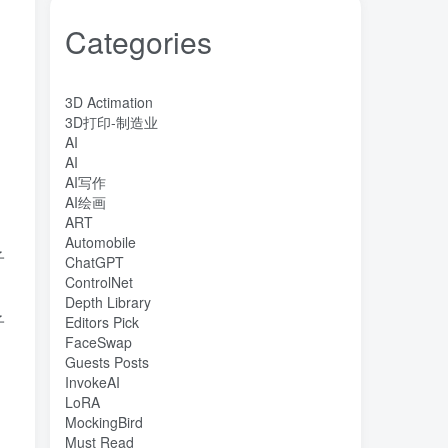
Categories
3D Actimation
3D打印-制造业
AI
AI
AI写作
AI绘画
ART
Automobile
子
ChatGPT
ControlNet
Depth Library
子
Editors Pick
FaceSwap
Guests Posts
InvokeAI
LoRA
MockingBird
Must Read