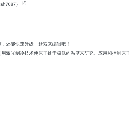
[2]
aah7087）.
整，还能快速升级，赶紧来
编辑
吧！
利用激光制冷技术使原子处于极低的温度来研究、应用和控制原