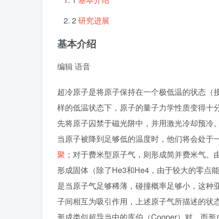
2
研究进展
基本介绍
编辑
语音
超冷原子是将原子保持在一个极低温的状态（
样的低温状态下，原子的量子力学性质变得十
先将原子囚禁于磁光阱中，并用激光冷却预冷
当原子被降到足够低的温度时，他们将会处于
聚
；对于费米型原子气，则形成简并费米气。
形成固体（除了He3和He4，由于较大的零
是当原子气足够稀薄，碰撞概率足够小，这种
子间相互为吸引作用，上述原子气所描述的状
形成类似超导当中的库伯（Cooper）对，而