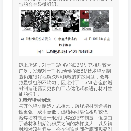
匀的合金显微组织。
综上所述，对于Ti6Al4V的EBM研究相对较为
广泛，发现对于Ti-Nb合金的EBM技术增材制
造仍难很好地解决Nb颗粒的扩散问题，会导
致显微组织不均匀，因此对于Ti-xNb合金的增
材制造还需要更多的工艺优化试验进行材料性
能的提升。
3.熔焊增材制造
与其他增材制造方式相比，熔焊增材制造操作
性更强，成本更低，但结构可靠性相对较低。
熔焊增材制造一般采用焊丝增材制造，但是由
于基材和初始沉积层之间的热梯度大，以及辐
射和对流热损失，会在制造的部件底部观察到