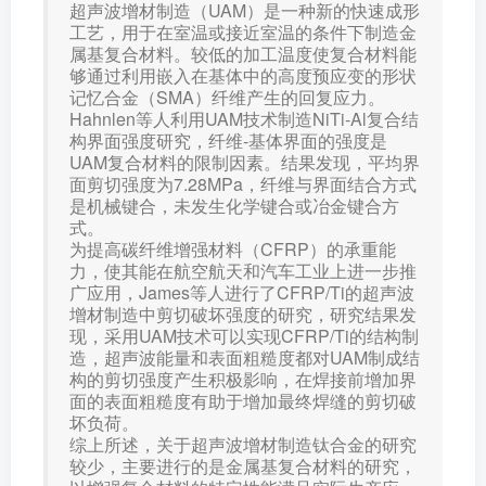
超声波增材制造（UAM）是一种新的快速成形
工艺，用于在室温或接近室温的条件下制造金
属基复合材料。较低的加工温度使复合材料能
够通过利用嵌入在基体中的高度预应变的形状
记忆合金（SMA）纤维产生的回复应力。
Hahnlen等人利用UAM技术制造NiTi-Al复合结
构界面强度研究，纤维-基体界面的强度是
UAM复合材料的限制因素。结果发现，平均界
面剪切强度为7.28MPa，纤维与界面结合方式
是机械键合，未发生化学键合或冶金键合方
式。
为提高碳纤维增强材料（CFRP）的承重能
力，使其能在航空航天和汽车工业上进一步推
广应用，James等人进行了CFRP/Ti的超声波
增材制造中剪切破坏强度的研究，研究结果发
现，采用UAM技术可以实现CFRP/Ti的结构制
造，超声波能量和表面粗糙度都对UAM制成结
构的剪切强度产生积极影响，在焊接前增加界
面的表面粗糙度有助于增加最终焊缝的剪切破
坏负荷。
综上所述，关于超声波增材制造钛合金的研究
较少，主要进行的是金属基复合材料的研究，