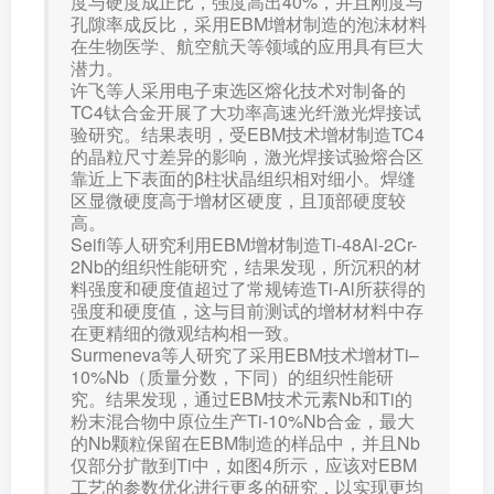
度与硬度成正比，强度高出40%，并且刚度与
孔隙率成反比，采用EBM增材制造的泡沫材料
在生物医学、航空航天等领域的应用具有巨大
潜力。
许飞等人采用电子束选区熔化技术对制备的
TC4钛合金开展了大功率高速光纤激光焊接试
验研究。结果表明，受EBM技术增材制造TC4
的晶粒尺寸差异的影响，激光焊接试验熔合区
靠近上下表面的β柱状晶组织相对细小。焊缝
区显微硬度高于增材区硬度，且顶部硬度较
高。
Seifi等人研究利用EBM增材制造Ti-48Al-2Cr-
2Nb的组织性能研究，结果发现，所沉积的材
料强度和硬度值超过了常规铸造Ti-Al所获得的
强度和硬度值，这与目前测试的增材材料中存
在更精细的微观结构相一致。
Surmeneva等人研究了采用EBM技术增材Ti–
10%Nb（质量分数，下同）的组织性能研
究。结果发现，通过EBM技术元素Nb和Ti的
粉末混合物中原位生产Ti-10%Nb合金，最大
的Nb颗粒保留在EBM制造的样品中，并且Nb
仅部分扩散到Ti中，如图4所示，应该对EBM
工艺的参数优化进行更多的研究，以实现更均