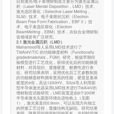
目前激光/电子束增材制造主要分为激光金属沉
积（Laser Mental Deposition，LMD）技术、
激光选区熔化（Selective Laser Melting，
SLM）技术、电子束熔丝沉积（Electron
Beam Free Form Fabrication，EBF 3 ）技
术、电子束选区熔化（Electron
BeamMelting，EBM）技术，在钛合金增材制
造领域皆有广泛研究。
2.1 激光金属沉积（LMD）
Mahamood等人采用LMD技术进行了
Ti6Al4V/TiC 的功能梯度材料（Functionally
gradedmaterials，FGM）研究，根据早期经
验模型进行工艺优化，获得优化后的功能梯度
材料，对其组织、显微硬度、耐磨性进行表
征。研究结果表明，采用优化后工艺参数制造
的功能梯度材料拥有更高的性能，硬度是基体
硬度的4倍，高达1200HV。Silze等人利用新
型半导体激光器采用LMD技术进行Ti6Al4V的
增材制造试验研究，LMD装置是由6个200W
半导体激光头圆形环绕在进给枪上（见图
1），激光束直径0.9mm，可以实现方向独立
的焊接工艺过程，显微结构无缺陷。研究结果
表明，随着层间停留时间的延长，冷却时间增