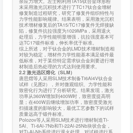
余应力增大。左士刚利用TA15钛合金球形粉
末采用激光沉积技术进行了TC17钛合金增材
修复制造过程研究，研究了修复件组织特性与
力学性能影响规律。结果表明，采用激光沉积
技术增材修复后的TA15/TC17修复件无焊接缺
陷，修复件抗拉强度为1029MPa，采用退火
处理后，力学性能明显增强，抗拉强度基本可
达TC17锻件标准，伸长率优于标准。
综上所述，对于钛合金的LMD技术增材制造相
对较为稳定，增材件力学性能基本满足锻件最
低标准，对于某些特定需求钛合金则要进行增
材制造后热处理的方式达到使用要求。
2.2 激光选区熔化（SLM）
唐思熠等人采用SLM技术制备Ti6Al4V钛合金
试样（见图2），并对微观组织、力学性能和
致密化行为进行了分析研究。结果发现，激光
功率从360W增加到400W时，致密度提高明
显；在400W后继续增加功率，致密度受激光
扫描速度的影响较大，最优工艺参数下的试样
质量远高于锻件标准。
Polozov等人采用SLM技术进行增材制造Ti-
5Al、Ti-6Al-7Nb和Ti-22Al-25Nb块状合金，
对Ti-Al-Nb系统进行退火处理，对试样进行系