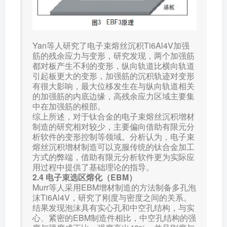
Yan等人研究了电子束熔丝沉积Ti6Al4V加强
筋的残余应力与变形，研究发现，两个加强筋
都对板产生不利的变形，纵向轨道比横向轨道
引起板更大的变形，加强筋的沉积轨迹对变形
有很大影响，最大位移发生在与纵向轨道相关
的加强筋的内底边缘，高残余应力区域主要集
中在加强筋的根部。
综上所述，对于钛合金的电子束熔丝沉积增材
制造的研究相对较少，主要偏向借助有限元分
析软件的变形控制等领域。分析认为，电子束
熔丝沉积增材制造可以克服传统的钛合金加工
方式的弊端，借助有限元分析软件更为实际应
用过程中提供了基础理论的指导。
2.4 电子束选区熔化（EBM）
Murr等人采用EBM增材制造的方法制备多孔泡
沫Ti6Al4V，研究了刚度与密度之间的关系。
结果发现泡沫具有实心孔和中空孔结构，与实
心、紧密的EBM制造件相比，中空孔结构的强