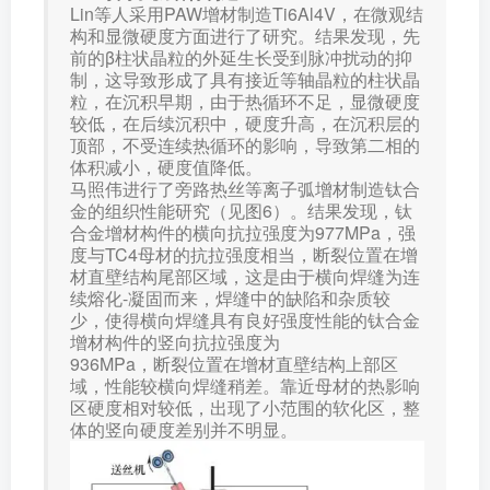
Lin等人采用PAW增材制造Ti6Al4V，在微观结
构和显微硬度方面进行了研究。结果发现，先
前的β柱状晶粒的外延生长受到脉冲扰动的抑
制，这导致形成了具有接近等轴晶粒的柱状晶
粒，在沉积早期，由于热循环不足，显微硬度
较低，在后续沉积中，硬度升高，在沉积层的
顶部，不受连续热循环的影响，导致第二相的
体积减小，硬度值降低。
马照伟进行了旁路热丝等离子弧增材制造钛合
金的组织性能研究（见图6）。结果发现，钛
合金增材构件的横向抗拉强度为977MPa，强
度与TC4母材的抗拉强度相当，断裂位置在增
材直壁结构尾部区域，这是由于横向焊缝为连
续熔化-凝固而来，焊缝中的缺陷和杂质较
少，使得横向焊缝具有良好强度性能的钛合金
增材构件的竖向抗拉强度为
936MPa，断裂位置在增材直壁结构上部区
域，性能较横向焊缝稍差。靠近母材的热影响
区硬度相对较低，出现了小范围的软化区，整
体的竖向硬度差别并不明显。