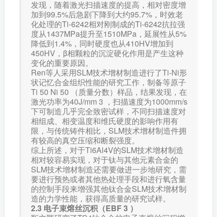
发现，随着激光扫描速度的提高，相对密度增
加到99.5%后急剧下降到大约95.7%，时效老
化处理的Ti-6242相对刚制成的Ti-6242抗拉强
度从1437MPa提升至1510MPa，延展性从5%
降低到1.4%，同时硬度也从410HV增加到
450HV，β相颗粒的沉淀硬化作用是产生这种
变化的重要原因。
Ren等人采用SLM技术增材制造进行了Ti-Ni形
状记忆合金组织性能的研究工作，制备等原子
Ti 50 Ni 50 （质量分数）样品，结果发现，在
激光功率为40J/mm 3 ，扫描速度为1000mm/s
下可制造几乎完全致密试样，不同扫描速度对
相组成、相变温度和维氏硬度的影响作用有
限，与传统铸件相比，SLM技术增材制造件拥
有较高的真空压缩和断裂强度。
综上所述，对于Ti6Al4V的SLM技术增材制造
相对较容易实现，对于钛与其他元素合金的
SLM技术增材制造还需要做进一步地研究，需
要进行预热或者其他热处理手段和进行氧含量
的控制手段来增强其他钛合金SLM技术增材制
造的力学性能，获得高质量的研究试样。
2.3 电子束熔丝沉积（EBF 3 ）