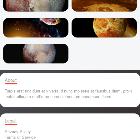
About
Turpis erat tincidunt et viverra id nunc molestie et faucibus diam, proin
lectus aliquam mattis ac nunc elementum accumsan libero.
Legal
Privacy Policy
Terms of Service