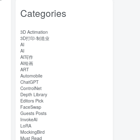
Categories
3D Actimation
3D打印-制造业
AI
AI
AI写作
AI绘画
ART
Automobile
ChatGPT
ControlNet
Depth Library
Editors Pick
FaceSwap
Guests Posts
InvokeAI
LoRA
MockingBird
Must Read