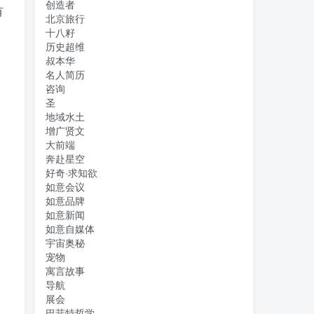
创造者
有
北京旅行
十八籽
历史超维
叔本华
名人简历
咨询
圣
地域水土
增广贤文
大前端
奔赴星空
好奇·求知欲
如意会议
如意品牌
如意新闻
如意自媒体
宇宙奥秘
宠物
寓言故事
导航
展会
巴菲特哲学