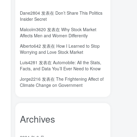
城市
固态电解质
固定翼
(2)
(18)
(1)
Dane2804
发表在
Don’t Share This Politics
命运
吸引力法则
君临
(2)
(1)
(1)
Insider Secret
名人简介
吉祥如意
发明家
(1)
(1)
(1)
Malcolm3620
发表在
Why Stock Market
原位
南海
北京大学
(35)
(2)
(1)
Affects Men and Women Differently
创造者
创新
凡尔纳
冒险家
(1)
(1)
(1)
(1)
Alberto642
发表在
How I Learned to Stop
关键帧
全屏滚动
(6)
(1)
Worrying and Love Stock Market
先进材料表征方法
供应商
(5)
(7)
Luis4281
发表在
Automobile: All the Stats,
亿万富翁
人生
乐愚分享
(2)
(2)
(0)
Facts, and Data You’ll Ever Need to Know
下载
VAT
stable diffusion，
(1)
(3)
(6)
Jorge2216
发表在
The Frightening Affect of
stable diffusion
notionai
notion
(6)
(1)
(0)
Climate Change on Government
GPT-4
AI绘画
ai
3D打印
(1)
(6)
(0)
(0)
Archives