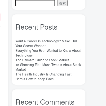
搜索
魔法
高熵合金
雷军
陶瓷
(1)
(3)
(3)
(30)
长期主义
锐义科技（北京）有限公司
(3)
(7)
销售
量子金属态
追梦少年
(0)
(0)
(1)
Recent Posts
达芬奇
超分辨显微成像
(1)
(2)
超分辨显微
质谱仪
谦虚
(1)
(1)
(1)
苏醒
花香
自信
胡良兵
(1)
(1)
(1)
(53)
Want a Career in Technology? Make This
网盘
经济类
纪录片
Your Secret Weapon
(0)
(0)
(1)
Everything You Ever Wanted to Know About
秘密，吸引力法则，纪录片，下载
(0)
Technology
秘密
碳离子治疗系统
研究方向
(1)
(1)
(1)
The Ultimate Guide to Stock Market
15 Shocking Elon Musk Tweets About Stock
石墨烯储能
石墨烯
真空阀门
(1)
(20)
(1)
Market
真空系统
目标
焦耳加热
(1)
(1)
(4)
The Health Industry Is Changing Fast.
潍坊
流动性
Here’s How to Keep Pace
(1)
(1)
汽车电子开发和测试
梦想家
(1)
(1)
杜瓦
曲速引擎
星空物语
(2)
(1)
(1)
星河皓月
拉曼
尚德机构
(1)
(1)
(0)
Recent Comments
宝塔
学术会议
大国崛起
(2)
(0)
(1)