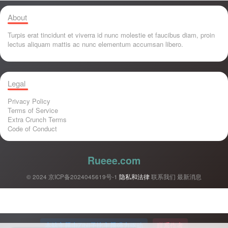
About
Turpis erat tincidunt et viverra id nunc molestie et faucibus diam, proin
lectus aliquam mattis ac nunc elementum accumsan libero.
Legal
Privacy Policy
Terms of Service
Extra Crunch Terms
Code of Conduct
Rueee.com
© 2024
京ICP备2024045619号-1
隐私和法律
联系我们
最新消息
本站主题由Zibll子比主题强力驱动
联系作者