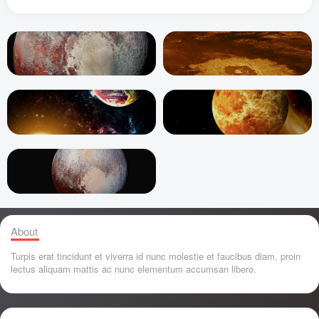
About
Turpis erat tincidunt et viverra id nunc molestie et faucibus diam, proin
lectus aliquam mattis ac nunc elementum accumsan libero.