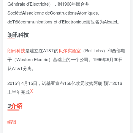
Générale d’Electricité），到1968年因合并
Société
Al
sacienne de
C
onstructions
A
tomiques,
de
T
élécommunications et d’
El
ectronique而改名为Alcatel。
朗讯科技
朗讯科技
是建立在AT&T的
贝尔实验室
（Bell Labs）和西部电
子（Western Electric）基础上的一个公司。1996年9月30日
从AT&T分离。
2015年4月15日，诺基亚宣布156亿欧元收购阿朗 预计2016
[1]
上半年完成
介绍
3
编辑