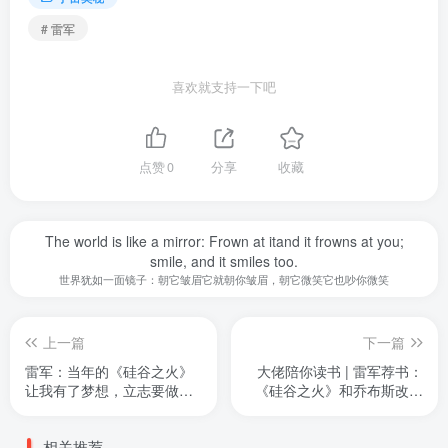
# 雷军
喜欢就支持一下吧
点赞
0
分享
收藏
The world is like a mirror: Frown at itand it frowns at you;
smile, and it smiles too.
世界犹如一面镜子：朝它皱眉它就朝你皱眉，朝它微笑它也吵你微笑
上一篇
下一篇
雷军：当年的《硅谷之火》
大佬陪你读书 | 雷军荐书：
让我有了梦想，立志要做有
《硅谷之火》和乔布斯改变
用的人
了我一辈子
相关推荐