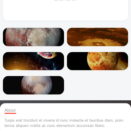
About
Turpis erat tincidunt et viverra id nunc molestie et faucibus diam, proin
lectus aliquam mattis ac nunc elementum accumsan libero.