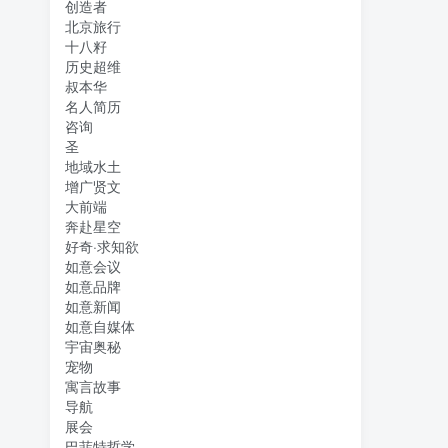
创造者
北京旅行
十八籽
历史超维
叔本华
名人简历
咨询
圣
地域水土
增广贤文
大前端
奔赴星空
好奇·求知欲
如意会议
如意品牌
如意新闻
如意自媒体
宇宙奥秘
宠物
寓言故事
导航
展会
巴菲特哲学