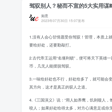
驾驭别人？秘而不宣的5大实用谋
如意
2023年07月30日 15:07发布
1.没有人会心甘情愿受你驾驭！管理，本质上
要给好处，还要勤敲打。
2.古代帝王运用“名缰利锁”，便可将天下英
币，几无人能摆脱驾驭。
3.一味给好处也不行，好处给多了，就可能会
其方向，这才是真正的驭人之道。
4.《三国演义》说：“用人如养鹰，饥则噬人
咬人；如果好处给得太多，对方心满意足或你