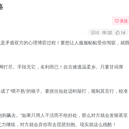
略
关注
0
32
14
就是矛盾双方的心理博弈过程！要想让人服服帖帖受你驾驭，就
雄一网打尽。手段无它，名利而已！自古难逃温柔乡。只要甘词厚
变成了“喂不熟”的狼子。要抓住短处适时敲打，规制其言行，校准
，饱则飙去。”如果只用人干活而不给好处，那么对方就会发狠甚至
无力继续，对方就会弃你而去琵琶别抱。现实就这么残酷！