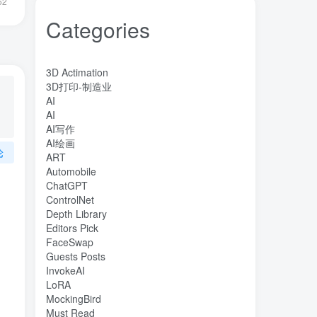
62
Categories
3D Actimation
3D打印-制造业
AI
AI
AI写作
AI绘画
论
ART
Automobile
ChatGPT
ControlNet
Depth Library
Editors Pick
FaceSwap
Guests Posts
InvokeAI
LoRA
MockingBird
Must Read