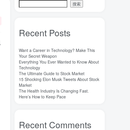
搜索
魔法
高熵合金
雷军
陶瓷
(1)
(3)
(3)
(30)
长期主义
锐义科技（北京）有限公司
(3)
(7)
销售
量子金属态
追梦少年
(0)
(0)
(1)
Recent Posts
达芬奇
超分辨显微成像
(1)
(2)
超分辨显微
质谱仪
谦虚
(1)
(1)
(1)
既
苏醒
花香
自信
胡良兵
(1)
(1)
(1)
(53)
Want a Career in Technology? Make This
网盘
经济类
纪录片
Your Secret Weapon
(0)
(0)
(1)
Everything You Ever Wanted to Know About
秘密，吸引力法则，纪录片，下载
(0)
Technology
秘密
碳离子治疗系统
研究方向
(1)
(1)
(1)
The Ultimate Guide to Stock Market
15 Shocking Elon Musk Tweets About Stock
石墨烯储能
石墨烯
真空阀门
(1)
(20)
(1)
Market
真空系统
目标
焦耳加热
(1)
(1)
(4)
The Health Industry Is Changing Fast.
潍坊
流动性
Here’s How to Keep Pace
(1)
(1)
汽车电子开发和测试
梦想家
(1)
(1)
杜瓦
曲速引擎
星空物语
(2)
(1)
(1)
星河皓月
拉曼
尚德机构
(1)
(1)
(0)
Recent Comments
宝塔
学术会议
大国崛起
(2)
(0)
(1)