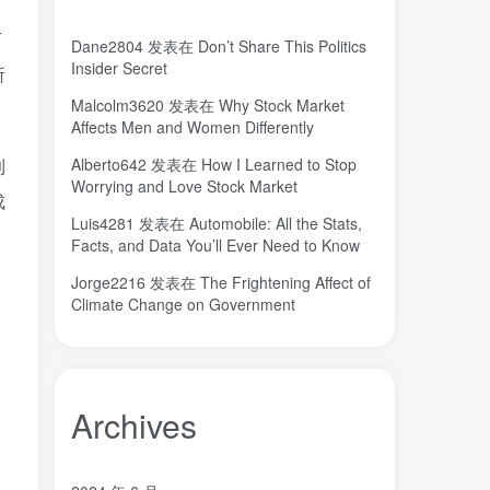
城市
固态电解质
固定翼
(2)
(18)
(1)
下
Dane2804
发表在
Don’t Share This Politics
命运
吸引力法则
君临
(2)
(1)
(1)
Insider Secret
所
名人简介
吉祥如意
发明家
(1)
(1)
(1)
Malcolm3620
发表在
Why Stock Market
原位
南海
北京大学
(35)
(2)
(1)
Affects Men and Women Differently
创造者
创新
凡尔纳
冒险家
(1)
(1)
(1)
(1)
到
Alberto642
发表在
How I Learned to Stop
关键帧
全屏滚动
(6)
(1)
Worrying and Love Stock Market
成
先进材料表征方法
供应商
(5)
(7)
Luis4281
发表在
Automobile: All the Stats,
亿万富翁
人生
乐愚分享
(2)
(2)
(0)
Facts, and Data You’ll Ever Need to Know
下载
VAT
stable diffusion，
(1)
(3)
(6)
Jorge2216
发表在
The Frightening Affect of
stable diffusion
notionai
notion
(6)
(1)
(0)
Climate Change on Government
GPT-4
AI绘画
ai
3D打印
(1)
(6)
(0)
(0)
Archives