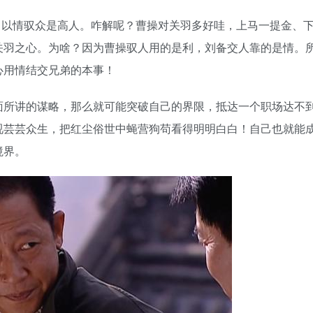
，以情驭众是高人。咋解呢？曹操对关羽多好哇，上马一提金、
关羽之心。为啥？因为曹操驭人用的是利，刘备交人靠的是情。
心用情结交兄弟的本事！
面所讲的谋略，那么就可能突破自己的界限，抵达一个职场达不
视芸芸众生，把红尘俗世中蝇营狗苟看得明明白白！自己也就能
境界。