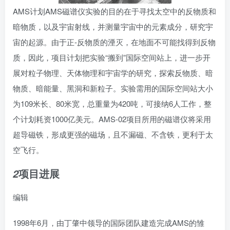
AMS计划
AMS磁谱仪实验的目的在于寻找太空中的
反物质
和
暗物质
，以及宇宙射线，并测量宇宙中的元素成分，研究
宇
宙的起源
。由于正-反物质的湮灭，在地面不可能找得到反物
质，因此，项目计划把实验“搬到”
国际空间站
上，进一步开
展对粒子物理、天体物理和
宇宙学
的研究，探索反物质、暗
物质、
暗能量
、黑洞和新粒子。实验需用的国际空间站大小
为109米长、80米宽，总重量为420吨，可接纳6人工作，整
个计划耗资1000亿美元。AMS-02项目所用的磁谱仪将采用
超导磁铁
，形成更强的磁场，且不漏磁、不含铁，更利于太
空飞行。
项目进展
2
编辑
1998年6月，由
丁肇中
领导的国际团队建造完成AMS的雏