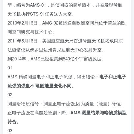
型，编号为AMS-01，是侦测器的简单版本，并被
发现号航
天飞机
执行
STS-91
任务送入太空。
2010年2月16日，AMS-02被运送至
欧洲空间局
位于荷兰的欧
洲空间研究与技术中心。
2011年5月16日，
美国航空航天局
奋进号航天飞机
搭载阿尔
法磁谱仪从
佛罗里达州
肯尼迪航天中心
发射升空。
到2014年，AMS已经搜集到540亿个
宇宙线
数据。
01
AMS 精确测量电子和正电子流强，得出结论：
电子和正电子
流强的强度不同,随能量变化不同。
02
测量暗物质信号：测量正电子流强,因为质量（能量）守恒，
正电子流强在高能处急剧下降。
AMS 测量结果与暗物质模型
符合。
03