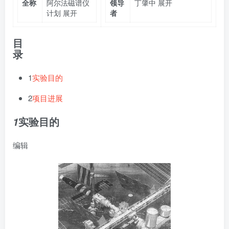
全称
阿尔法磁谱仪
领导
丁肇中
展开
计划
展开
者
目
录
1
实验目的
2
项目进展
实验目的
1
编辑