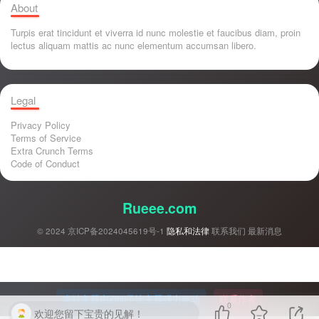
About
Turpis erat tincidunt et viverra id nunc molestie et faucibus diam, proin
lectus aliquam mattis ac nunc elementum accumsan libero.
Legal
Privacy Policy
Terms of Service
Extra Crunch Terms
Code of Conduct
Rueee.com
© 2024
京ICP备2024045619号-1
隐私和法律
联系我们
最新消息
本站主题由Zibll子比主题强力驱动
联系作者
0
欢迎您留下宝贵的见解！