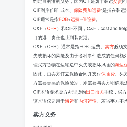
约定目的港的义务，因为CIF是属于装运
交货
的
CIF到岸价即”成本、
保险费加运费
“是指在装运
CIF通常是指
FOB
+
运费
+
保险费
。
C&F（
CFR
）和CIF不同，C&F：cost and
目的港，责任也止到装货港。
C&F（CFR）通常是指FOB+运费。
卖方
必须
失或损坏的风险及由于各种事件造成的任何额外
理买方货物在运输途中灭失或损坏风险的
海运
因此，由卖方订立保险合同并支付
保险费
。买
方需要更高的保险险别，则需要与卖方明确地
CIF术语要求卖方办理货物
出口
报关
手续，买方
该术语仅适用于
海运
和
内河运输
。若当事方不承
卖方义务