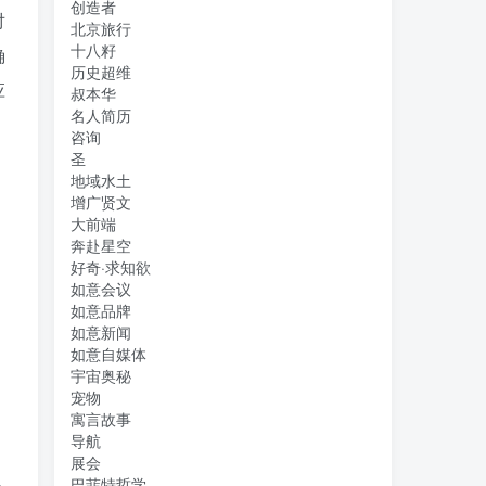
创造者
对
北京旅行
十八籽
确
历史超维
应
叔本华
名人简历
咨询
圣
地域水土
增广贤文
大前端
奔赴星空
好奇·求知欲
如意会议
如意品牌
如意新闻
如意自媒体
宇宙奥秘
宠物
寓言故事
导航
展会
巴菲特哲学