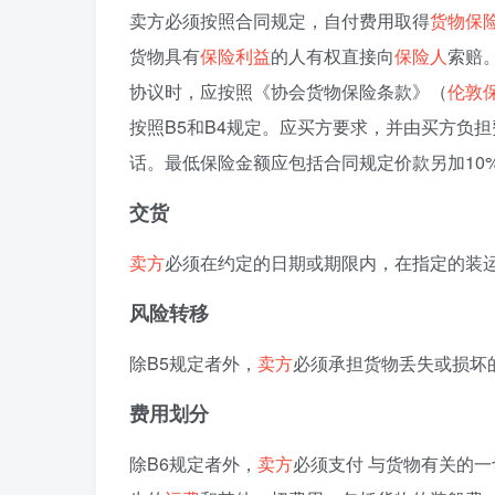
卖方必须按照合同规定，自付费用取得
货物保
货物具有
保险利益
的人有权直接向
保险人
索赔
协议时，应按照《协会货物保险条款》（
伦敦
按照B5和B4规定。应买方要求，并由买方负担
话。最低保险金额应包括合同规定价款另加10%
交货
卖方
必须在约定的日期或期限内，在指定的装
风险转移
除B5规定者外，
卖方
必须承担货物丢失或损坏
费用划分
除B6规定者外，
卖方
必须支付 与货物有关的一