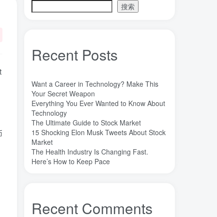
搜索
目录
注意事项
Recent Posts
卖方义务
t
买方义务
Want a Career in Technology? Make This
Your Secret Weapon
价格计算
Everything You Ever Wanted to Know About
CIF变形
Technology
The Ultimate Guide to Stock Market
SAP简称
15 Shocking Elon Musk Tweets About Stock
币
Market
注意事项
The Health Industry Is Changing Fast.
Here’s How to Keep Pace
标签云
Recent Comments
魔法
高熵合金
雷军
陶瓷
(1)
(3)
(3)
(30)