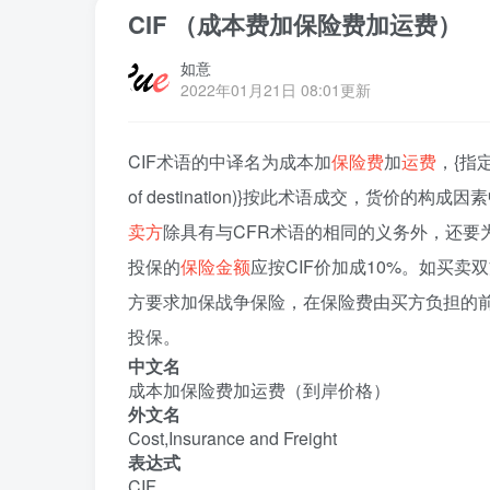
CIF （成本费加保险费加运费）
如意
2022年01月21日 08:01更新
CIF术语的中译名为成本加
保险费
加
运费
，{指定目
of destination)}按此术语成交，货
卖方
除具有与CFR术语的相同的义务外，还要
投保的
保险金额
应按CIF价加成10%。如买
方要求加保战争保险，在保险费由买方负担的
投保。
中文名
成本加保险费加运费（到岸价格）
外文名
Cost,Insurance and Freight
表达式
CIF