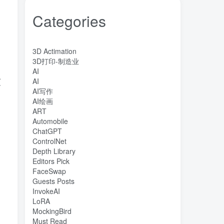
Categories
3D Actimation
3D打印-制造业
AI
灭
AI
AI写作
AI绘画
ART
Automobile
ChatGPT
ControlNet
Depth Library
Editors Pick
FaceSwap
Guests Posts
InvokeAI
LoRA
MockingBird
Must Read