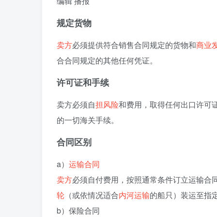
编辑
播报
规定货物
卖方
必须提供符合销售合同规定的货物和
商业
合合同规定的其他任何凭证。
许可证和手续
卖方必须自
担风险
和费用，取得任何出口许可
的一切海关手续。
合同区别
a）
运输合同
卖方
必须自付费用，按照通常条件订立运输合
轮
（或依情况适合
内河运输
的船只）装运至指
b）保险合同