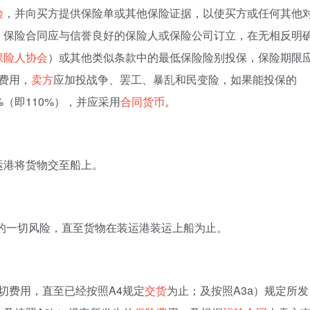
险
，并向买方提供保险单或其他保险证据，以使买方或任何其他
。保险合同应与信誉良好的保险人或保险公司订立，在无相反明
保险人协会
）或其他类似条款中的最低保险险别投保，保险期限
费用，
卖方
应加投战争、罢工、暴乱和民变险，如果能投保的
（即110%），并应采用
合同货币
。
运港将货物交至船上。
的一切风险，直至货物在装运港装运上船为止。
切费用，直至已经按照A4规定
交货
为止；及按照A3a）规定所发