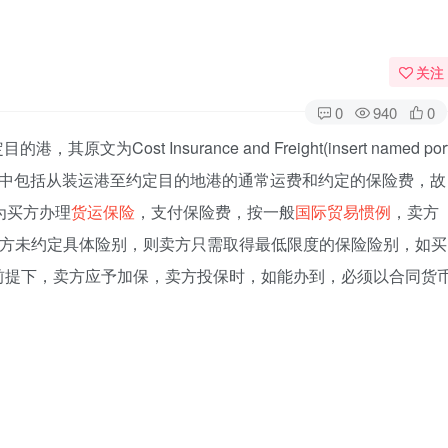
关注
0
940
0
的港，其原文为Cost Insurance and Freight(insert named por
价的构成因素中包括从装运港至约定目的地港的通常运费和约定的保险费，故
为买方办理
货运保险
，支付保险费，按一般
国际贸易惯例
，卖方
卖双方未约定具体险别，则卖方只需取得最低限度的保险险别，如买
前提下，卖方应予加保，卖方投保时，如能办到，必须以合同货