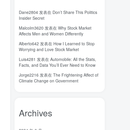
长期主义
锐义科技（北京）有限公司
(3)
(7)
Dane2804
发表在
Don’t Share This Politics
销售
量子金属态
追梦少年
(0)
(0)
(1)
Insider Secret
达芬奇
超分辨显微成像
(1)
(2)
Malcolm3620
发表在
Why Stock Market
超分辨显微
质谱仪
谦虚
(1)
(1)
(1)
Affects Men and Women Differently
苏醒
花香
自信
胡良兵
(1)
(1)
(1)
(53)
Alberto642
发表在
How I Learned to Stop
网盘
经济类
纪录片
(0)
(0)
(1)
Worrying and Love Stock Market
秘密，吸引力法则，纪录片，下载
(0)
Luis4281
发表在
Automobile: All the Stats,
秘密
碳离子治疗系统
研究方向
(1)
(1)
(1)
Facts, and Data You’ll Ever Need to Know
石墨烯储能
石墨烯
真空阀门
(1)
(20)
(1)
Jorge2216
发表在
The Frightening Affect of
真空系统
目标
焦耳加热
(1)
(1)
(4)
Climate Change on Government
潍坊
流动性
(1)
(1)
汽车电子开发和测试
梦想家
(1)
(1)
杜瓦
曲速引擎
星空物语
(2)
(1)
(1)
Archives
星河皓月
拉曼
尚德机构
(1)
(1)
(0)
宝塔
学术会议
大国崛起
(2)
(0)
(1)
城市
固态电解质
固定翼
(2)
(18)
(1)