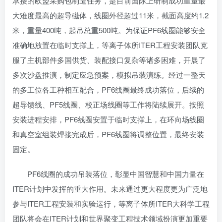
承接的欧盟采购包制造任务，是目前国际上研制成功重量最
大难度最高的超导磁体，线圈外径超过11米，截面高度约1.2
米，重量400吨，起吊总重500吨。为保证PF6线圈能够安全
准确地放置在临时支撑上，等离子体所ITER工程安装团队克
服了主机部件多国供货、装配接口复杂等诸多困难，开展了
多次沙盘推演，制定应急预案，模拟吊装演练。经过一整天
的多工位各工种相互配合，PF6线圈最终成功落位，后续的
超导馈线、PF5线圈、校正场线圈等工作将陆续展开。按照
安装进程安排，PF6线圈安置于临时支撑上，在环向场线圈
和真空室组装焊接完成后，PF6线圈将调整位置，最终安装
固定。
PF6线圈的成功吊装落位，彰显中国智慧和中国力量在
ITER计划中发挥的重大作用。未来通过更大程度更为广泛地
参与ITER工程安装和实验运行，等离子体所ITER大科学工程
团队将会在ITER计划和世界聚变工程技术领域扮演更加重要