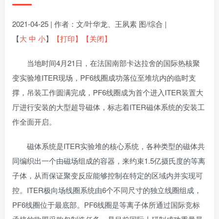
2021-04-25 | 作者：文/叶华龙、王夙素 图/综合 |
【
大
中
小
】
【打印】
【关闭】
当地时间4月21日，在法国南部卡达拉舍的国际热核聚
变实验堆ITER现场，PF6线圈成功落位至堆坑内的临时支
撑，吊装工作圆满完成，PF6线圈成为首个进入ITER装置大
厅进行安装的大型超导磁体，标志着ITER磁体系统的安装工
作全面开启。
磁体系统是ITER实验堆的核心系统，各种类型的磁体共
同编织出一个由磁场组成的容器，来约束1.5亿摄氏度的等离
子体，从而保证聚变反应能够控制在特定的区域内并实现可
控。ITER极向场线圈系统由6个不同尺寸的独立线圈组成，
PF6线圈位于最底部。PF6线圈是等离子体所通过国际竞标