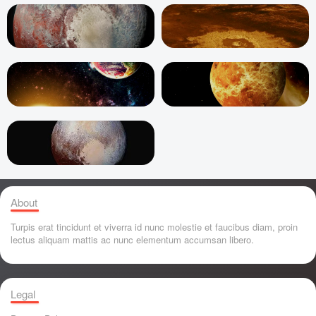
About
Turpis erat tincidunt et viverra id nunc molestie et faucibus diam, proin
lectus aliquam mattis ac nunc elementum accumsan libero.
Legal