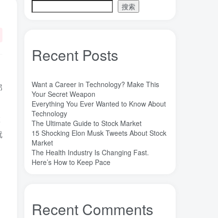
搜索
魔法
高熵合金
雷军
陶瓷
(1)
(3)
(3)
(30)
长期主义
锐义科技（北京）有限公司
(3)
(7)
销售
量子金属态
追梦少年
(0)
(0)
(1)
Recent Posts
达芬奇
超分辨显微成像
(1)
(2)
超分辨显微
质谱仪
谦虚
(1)
(1)
(1)
。
苏醒
花香
自信
胡良兵
(1)
(1)
(1)
(53)
Want a Career in Technology? Make This
那
网盘
经济类
纪录片
Your Secret Weapon
(0)
(0)
(1)
Everything You Ever Wanted to Know About
秘密，吸引力法则，纪录片，下载
(0)
Technology
置
秘密
碳离子治疗系统
研究方向
(1)
(1)
(1)
The Ultimate Guide to Stock Market
15 Shocking Elon Musk Tweets About Stock
就
石墨烯储能
石墨烯
真空阀门
(1)
(20)
(1)
Market
真空系统
目标
焦耳加热
(1)
(1)
(4)
The Health Industry Is Changing Fast.
潍坊
流动性
Here’s How to Keep Pace
(1)
(1)
汽车电子开发和测试
梦想家
(1)
(1)
杜瓦
曲速引擎
星空物语
(2)
(1)
(1)
星河皓月
拉曼
尚德机构
(1)
(1)
(0)
Recent Comments
宝塔
学术会议
大国崛起
(2)
(0)
(1)