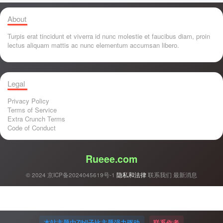
About
Turpis erat tincidunt et viverra id nunc molestie et faucibus diam, proin
lectus aliquam mattis ac nunc elementum accumsan libero.
Legal
Privacy Policy
Terms of Service
Extra Crunch Terms
Code of Conduct
Rueee.com
© 2024
京ICP备2024045619号-1
隐私和法律
联系我们
最新消息
本站主题由Zibll子比主题强力驱动
联系作者