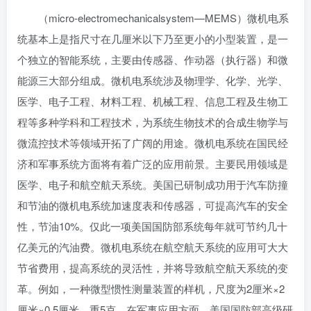
（micro-electromechanicalsystem—MEMS）微机电系
统基本上是指尺寸在几厘米以下乃至更小的小型装置，是一
个独立的智能系统，主要由传感器、
作动器
（执行器）和微
能源三大部分组成。微机电系统涉及物理学、化学、光学、
医学、电子工程、材料工程、机械工程、信息工程及生物工
程等多种学科和工程技术，为
系统生物技术
的
合成生物学
与
微流控技术等领域开拓了广阔的用途。微机电系统在国民经
济和军事系统方面将有着广泛的应用前景。主要民用领域是
医学、电子和航空航天系统。美国已研制成功用于汽车防撞
和节油的微机电系统加速度表和传感器，可提高汽车的安全
性，节油10%。仅此一项美国国防部系统每年就可节约几十
亿美元的汽油费。微机电系统在航空航天系统的应用可大大
节省费用，提高系统的灵活性，并将导致航空航天系统的变
革。例如，一种微型
惯性测量装置
的样机，尺度为2厘米×2
厘米×0.5厘米，重5克。在军事应用方面，
美国国防部高级研