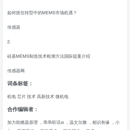
如何抓住转型中的MEMS市场机遇？
传感器
2.
硅基MEMS制造技术检测方法国际提案介绍
传感器网
词条标签：
机电
芯片
技术
高新技术
微机电
合作编辑者：
加力助燃器原理
，
乖乖听话ഒ
，
温文尔雅
，
相识有缘
，
小