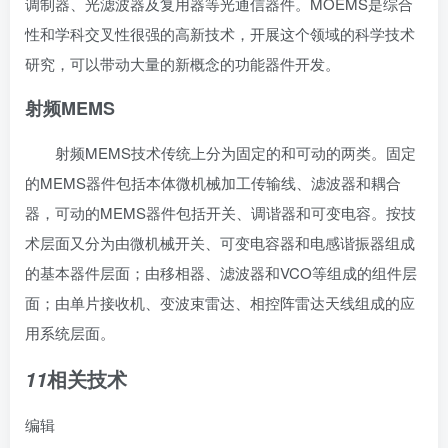
调制器
、
光滤波器
及
复用器
等
光通信
器件。MOEMS是综合
性和学科交叉性很强的高新技术，开展这个领域的科学技术
研究，可以带动大量的新概念的功能器件开发。
射频MEMS
射频MEMS技术传统上分为固定的和可动的两类。固定
的MEMS器件包括本体
微机械加工
传输线
、滤波器和
耦合
器
，可动的MEMS器件包括开关、
调谐器
和
可变电容
。按技
术层面又分为由微机械开关、
可变电容器
和电感
谐振器
组成
的基本器件层面；由
移相器
、滤波器和VCO等组成的组件层
面；由单片接收机、变波束雷达、相控阵雷达天线组成的应
用系统层面。
相关技术
11
编辑