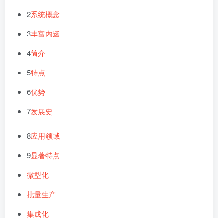
2
系统概念
3
丰富内涵
4
简介
5
特点
6
优势
7
发展史
8
应用领域
9
显著特点
微型化
批量生产
集成化