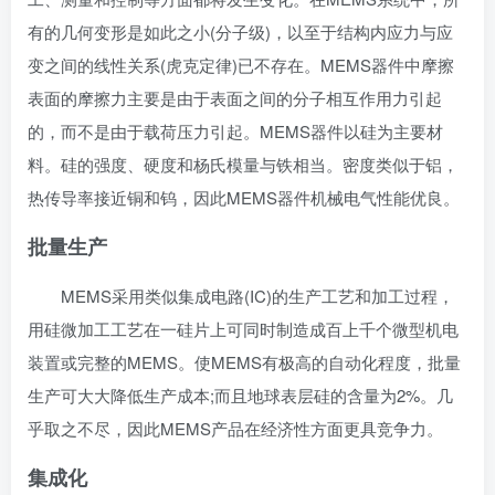
有的几何变形是如此之小(分子级)，以至于结构
内应力
与应
变之间的线性关系(
虎克定律
)已不存在。MEMS器件中摩擦
表面的摩擦力主要是由于表面之间的分子
相互作用力
引起
的，而不是由于载荷压力引起。MEMS器件以硅为主要材
料。硅的强度、硬度和
杨氏模量
与铁相当。密度类似于铝，
热传导率接近铜和钨，因此MEMS器件机械电气性能优良。
批量生产
MEMS采用类似集成电路(IC)的生产工艺和加工过程，
用硅微加工工艺在一硅片上可同时制造成百上千个微型机电
装置或完整的MEMS。使MEMS有极高的
自动化程度
，批量
生产可大大降低生产成本;而且
地球表层
硅的含量为2%。几
乎取之不尽，因此MEMS产品在经济性方面更具竞争力。
集成化