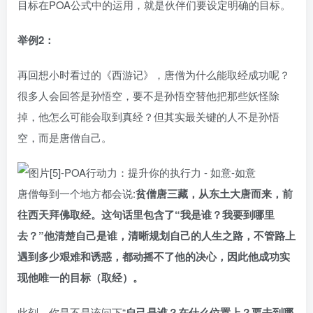
目标在POA公式中的运用，就是伙伴们要设定明确的目标。
举例2：
再回想小时看过的《西游记》，唐僧为什么能取经成功呢？
很多人会回答是孙悟空，要不是孙悟空替他把那些妖怪除
掉，他怎么可能会取到真经？但其实最关键的人不是孙悟
空，而是唐僧自己。
唐僧每到一个地方都会说:
贫僧唐三藏，从东土大唐而来，前
往西天拜佛取经。这句话里包含了“我是谁？我要到哪里
去？”他清楚自己是谁，清晰规划自己的人生之路，不管路上
遇到多少艰难和诱惑，都动摇不了他的决心，因此他成功实
现他唯一的目标（取经）。
此刻，你是不是该问下“
自己是谁？在什么位置上？要去到哪