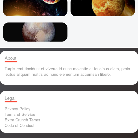
About
Turpis erat tincidunt et viverra id nunc molestie et faucibus diam, proin
lectus aliquam mattis ac nunc elementum accumsan libero.
Legal
Privacy Policy
Terms of Service
Extra Crunch Terms
Code of Conduct