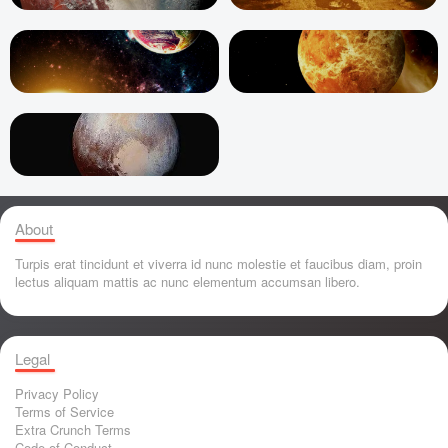
About
Turpis erat tincidunt et viverra id nunc molestie et faucibus diam, proin
lectus aliquam mattis ac nunc elementum accumsan libero.
Legal
Privacy Policy
Terms of Service
Extra Crunch Terms
Code of Conduct