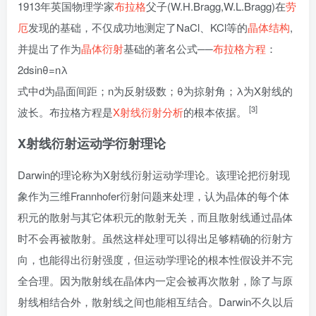
1913年英国物理学家
布拉格
父子(W.H.Bragg,W.L.Bragg)在
劳
厄
发现的基础，不仅成功地测定了NaCl、KCl等的
晶体结构
,
并提出了作为
晶体衍射
基础的著名公式──
布拉格方程
：
2dsinθ=nλ
式中d为晶面间距；n为反射级数；θ为掠射角；λ为X射线的
[3]
波长。布拉格方程是
X射线衍射分析
的根本依据。
X射线衍射
运动学衍射理论
Darwin的理论称为X射线衍射运动学理论。该理论把衍射现
象作为三维Frannhofer衍射问题来处理，认为晶体的每个体
积元的散射与其它体积元的散射无关，而且散射线通过晶体
时不会再被散射。虽然这样处理可以得出足够精确的衍射方
向，也能得出衍射强度，但运动学理论的根本性假设并不完
全合理。因为散射线在晶体内一定会被再次散射，除了与原
射线相结合外，散射线之间也能相互结合。Darwin不久以后