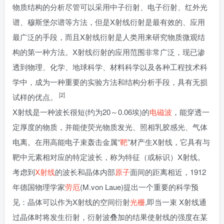
物质结构的分析尽管可以采用中子衍射、电子衍射、红外光
谱、穆斯堡尔谱等方法，但是X射线衍射是最有效的、应用
最广泛的手段，而且X射线衍射是人类用来研究物质微观结
构的第一种方法。X射线衍射的应用范围非常广泛，现已渗
透到物理、化学、地球科学、材料科学以及各种工程技术科
学中，成为一种重要的实验方法和结构分析手段，具有无损
[2]
试样的优点。
X射线是一种波长很短(约为20～0.06埃)的
电磁波
，能穿透一
定厚度的物质，并能使荧光物质发光、照相乳胶感光、气体
电离。在用高能电子束轰击金属“
靶
”材产生X射线，它具有与
靶中元素相对应的特定波长，称为特征（或标识）X射线。
考虑到
X射线
的波长和晶体内部
原子
面间的距离相近，1912
年德国物理学家
劳厄
(M.von Laue)提出一个重要的科学预
见：晶体可以作为X射线的空间衍射
光栅
,即当一束 X射线通
过晶体时将发生衍射，衍射波叠加的结果使射线的强度在某