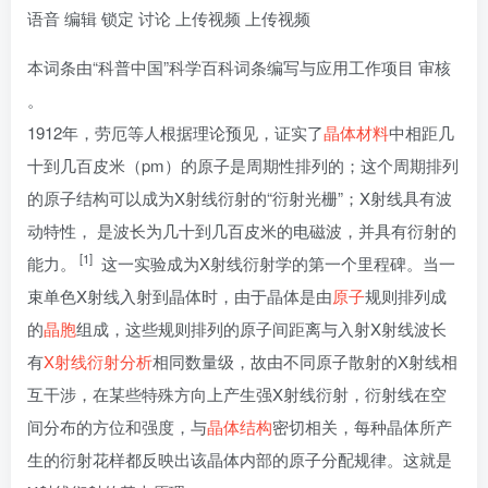
语音
编辑
锁定
讨论
上传视频
上传视频
本词条由
“科普中国”科学百科词条编写与应用工作项目
审核
。
1912年，劳厄等人根据理论预见，证实了
晶体材料
中相距几
十到几百皮米（pm）的原子是周期性排列的；这个周期排列
的原子结构可以成为X射线衍射的“衍射光栅”；X射线具有波
动特性， 是波长为几十到几百皮米的电磁波，并具有衍射的
[1]
能力。
这一实验成为X射线衍射学的第一个里程碑。当一
束单色X射线入射到晶体时，由于晶体是由
原子
规则排列成
的
晶胞
组成，这些规则排列的原子间距离与入射X射线波长
有
X射线衍射分析
相同数量级，故由不同原子散射的X射线相
互干涉，在某些特殊方向上产生强X射线衍射，衍射线在空
间分布的方位和强度，与
晶体结构
密切相关，每种晶体所产
生的衍射花样都反映出该晶体内部的原子分配规律。这就是