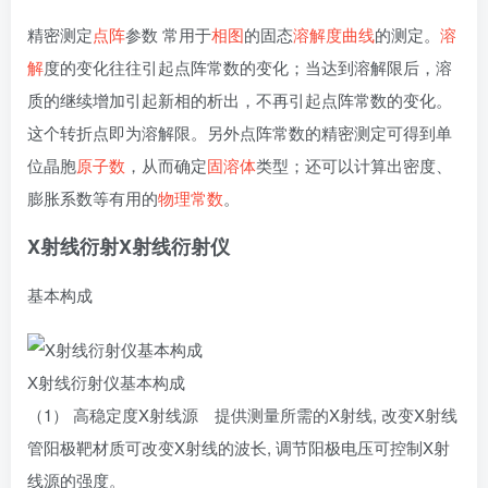
精密测定
点阵
参数 常用于
相图
的固态
溶解度曲线
的测定。
溶
解
度的变化往往引起点阵常数的变化；当达到溶解限后，溶
质的继续增加引起新相的析出，不再引起点阵常数的变化。
这个转折点即为溶解限。另外点阵常数的精密测定可得到单
位晶胞
原子数
，从而确定
固溶体
类型；还可以计算出密度、
膨胀系数等有用的
物理常数
。
X射线衍射
X射线衍射仪
基本构成
X射线衍射仪基本构成
（1） 高稳定度X射线源 提供测量所需的X射线, 改变X射线
管阳极靶材质可改变X射线的波长, 调节阳极电压可控制X射
线源的强度。