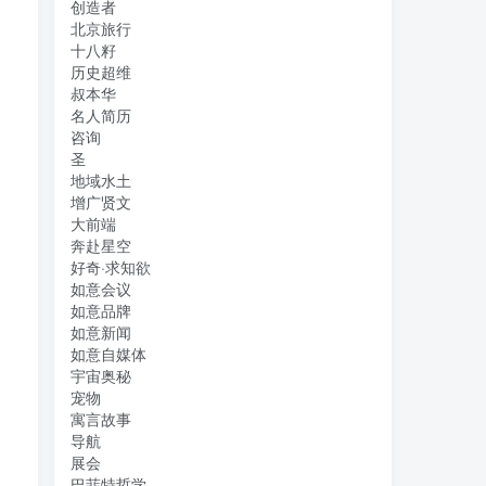
创造者
北京旅行
十八籽
历史超维
叔本华
名人简历
咨询
圣
地域水土
增广贤文
大前端
奔赴星空
好奇·求知欲
如意会议
如意品牌
如意新闻
如意自媒体
宇宙奥秘
宠物
寓言故事
导航
展会
巴菲特哲学