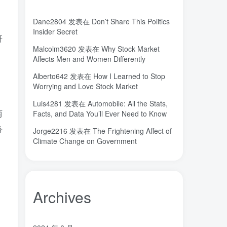
城市
固态电解质
固定翼
(2)
(18)
(1)
Dane2804
发表在
Don’t Share This Politics
命运
吸引力法则
君临
(2)
(1)
(1)
Insider Secret
研
名人简介
吉祥如意
发明家
(1)
(1)
(1)
Malcolm3620
发表在
Why Stock Market
原位
南海
北京大学
(35)
(2)
(1)
Affects Men and Women Differently
创造者
创新
凡尔纳
冒险家
(1)
(1)
(1)
(1)
Alberto642
发表在
How I Learned to Stop
关键帧
全屏滚动
(6)
(1)
Worrying and Love Stock Market
先进材料表征方法
供应商
(5)
(7)
Luis4281
发表在
Automobile: All the Stats,
亿万富翁
人生
乐愚分享
(2)
(2)
(0)
两
Facts, and Data You’ll Ever Need to Know
下载
VAT
stable diffusion，
(1)
(3)
(6)
希
Jorge2216
发表在
The Frightening Affect of
stable diffusion
notionai
notion
(6)
(1)
(0)
Climate Change on Government
GPT-4
AI绘画
ai
3D打印
(1)
(6)
(0)
(0)
Archives