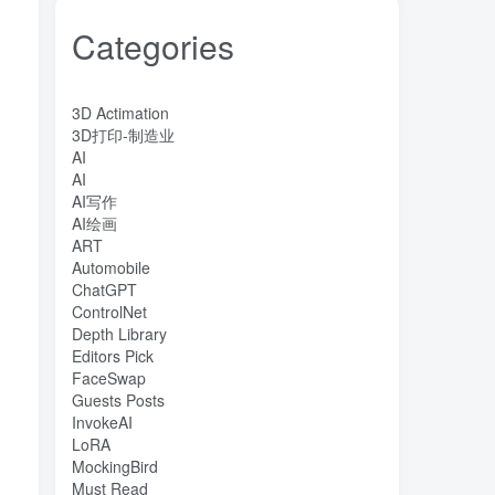
Categories
3D Actimation
3D打印-制造业
AI
AI
AI写作
AI绘画
ART
Automobile
ChatGPT
ControlNet
Depth Library
Editors Pick
FaceSwap
Guests Posts
InvokeAI
LoRA
MockingBird
Must Read