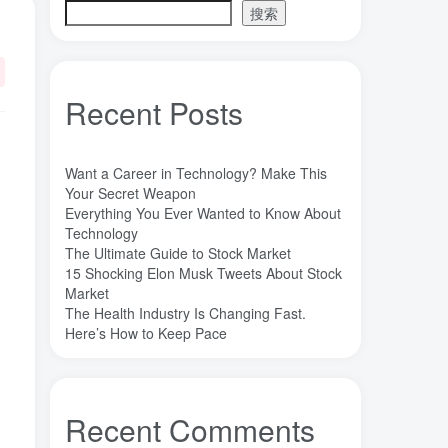
搜索
魔法
高熵合金
雷军
陶瓷
(1)
(3)
(3)
(30)
长期主义
锐义科技（北京）有限公司
(3)
(7)
销售
量子金属态
追梦少年
(0)
(0)
(1)
Recent Posts
达芬奇
超分辨显微成像
(1)
(2)
超分辨显微
质谱仪
谦虚
(1)
(1)
(1)
苏醒
花香
自信
胡良兵
(1)
(1)
(1)
(53)
Want a Career in Technology? Make This
网盘
经济类
纪录片
Your Secret Weapon
(0)
(0)
(1)
Everything You Ever Wanted to Know About
秘密，吸引力法则，纪录片，下载
(0)
Technology
秘密
碳离子治疗系统
研究方向
(1)
(1)
(1)
The Ultimate Guide to Stock Market
15 Shocking Elon Musk Tweets About Stock
石墨烯储能
石墨烯
真空阀门
(1)
(20)
(1)
Market
真空系统
目标
焦耳加热
(1)
(1)
(4)
The Health Industry Is Changing Fast.
潍坊
流动性
Here’s How to Keep Pace
(1)
(1)
汽车电子开发和测试
梦想家
(1)
(1)
杜瓦
曲速引擎
星空物语
(2)
(1)
(1)
星河皓月
拉曼
尚德机构
(1)
(1)
(0)
Recent Comments
宝塔
学术会议
大国崛起
(2)
(0)
(1)