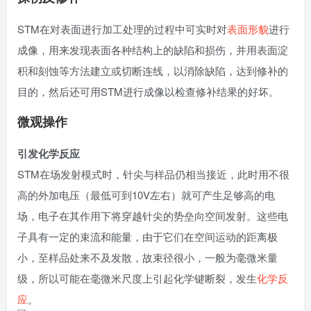
STM在对表面进行加工处理的过程中可实时对
表面形貌
进行
成像，用来发现表面各种结构上的缺陷和损伤，并用表面淀
积和刻蚀等方法建立或切断连线，以消除缺陷，达到修补的
目的，然后还可用STM进行成像以检查修补结果的好坏。
微观操作
引发化学反应
STM在场发射模式时，针尖与样品仍相当接近，此时用不很
高的外加电压（最低可到10V左右）就可产生足够高的电
场，电子在其作用下将穿越针尖的势垒向空间发射。这些电
子具有一定的束流和能量，由于它们在空间运动的距离极
小，至样品处来不及发散，故束径很小，一般为毫微米量
级，所以可能在毫微米尺度上引起化学键断裂，发生
化学反
应
。