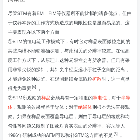
尽管STM有着EM、FIM等仪器所不能比拟的诸多优点，但由
于仪器本身的工作方式所造成的局限性也是显而易见的。这
主要表现在以下两个方面
①STM的恒电流工作模式下，有时它对样品表面微粒之间的
某些沟槽不能够准确探测，与此相关的分辨率较差。在恒高
度工作方式下，从原理上这种局限性会有所改善。但只有采
用非常尖锐的探针，其针尖半径应远小于粒子之间的距离，
才能避免这种缺陷。在观测超细金属微粒
扩散
时，这一点显
[5]
得尤为重要
。
②STM所观察的
样品
必须具有一定程度的
导电性
，对于
半导
体
，观测的效果就差于导体；对于
绝缘体
则根本无法直接观
察。如果在样品表面覆盖导电层，则由于导电层的粒度和均
匀性等问题又限制了图象对真实表面的分辨率。宾尼等人
[5]
1986年研制成功的AFM可以弥补STM这方面的不足
。