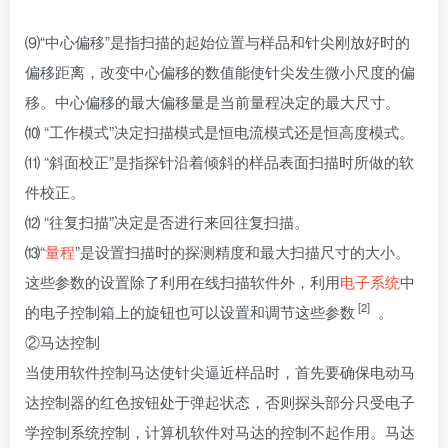
⑼“中心偏移”是指扫描的起始位置与样品和针尖刚放好时的
偏移距离，改变中心偏移的数值能使针尖发生微小尺度的偏
移。中心偏移的最大偏移量是当前量程决定的最大尺寸。
⑽ “工作模式”决定扫描模式是恒电流模式还是恒高度模式。
⑾ “斜面校正”是指探针沿着倾斜的样品表面扫描时所做的软
件校正。
⑿ “往复扫描”决定是否进行来回往复扫描。
⒀“
量程
”是设置扫描时的探测精度和最大扫描尺寸的大小。
这些参数的设置除了利用在线扫描软件外，利用
电子系统
中
[2]
的电子控制箱上的旋钮也可以设置和调节这些参数
。
②马达控制
当使用软件控制马达使针尖逼近样品时，首先要确保电动马
达控制器的红色按钮处于弹起状态，否则探头部分只受电子
学控制系统控制，计算机软件对马达的控制不起作用。马达