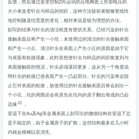
反馈，然后通过改变控制Z向运动的压电陶瓷上所加电压的
大小来改变针尖与样品的间距，这种方法较前者能够更线性
地控制隧道结宽度的变化，相对来说是较为理想的办法。
刻写的结果与针尖的清洁程度有密切关系。已经污染的针尖
接触表面后将产生一小坑；未使用过的清洁的针尖接触表面
则产生一小丘。清洁针尖在表面上产生小丘的原因是由于它
与表面有粘接现象，此时若想使针尖与样品的间距恢复到与
表面接触前的情况，针尖必须退回更多，这从另一个角度说
明针尖的粘接已使表面产生一凸起部分。针尖的污染将会阻
止它对表面的粘接，故使用过的针尖接触表面后将会刻出一
个小坑，坑的周围还会有原先在坑内的原子翻出堆成的凸起
[2]
边缘
。
室温下在Au及Ag等金属表面上刻写出的微细结构在室温下总
是不稳定的，由于金属原子的扩散，这些结构最多在几小时
内就会模糊以至消失。