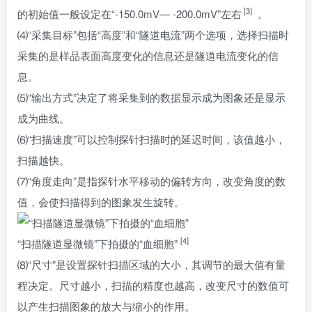
[3]
的初始值一般设定在“-150.0mV— -200.0mV”左右
。
⑷“采集目标”包括“高度”和“隧道电流”两个选项，选择扫描时
采集的是样品表面高度变化的信息还是隧道电流变化的信
息。
⑸“输出方式”决定了将采集到的数据显示成为图象还是显示
成为曲线。
⑹“扫描速度”可以控制探针扫描时的延迟时间，该值越小，
扫描越快。
⑺“角度走向”是指探针水平移动的偏转方向，改变角度的数
值，会使扫描得到的图象发生旋转。
[4]
“扫描隧道显微镜”下拍摄的“血细胞”
⑻“尺寸”是设置探针扫描区域的大小，其调节的最大值有量
程决定。尺寸越小，扫描的精度也越高，改变尺寸的数值可
以产生扫描图象的放大与缩小的作用。