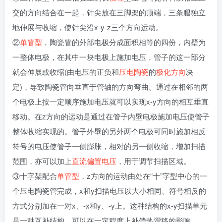
交的方向结合在一起，针尖放在三脚架的顶端，三条腿独立
地伸展与收缩，使针尖沿x-y-z三个方向运动。
②
单管型
，陶瓷管的外部电极分成面积相等的四份，内壁为
一整体电极，在其中一块电极上施加电压，管子的这一部分
就会伸展或收缩(由电压的正负和
压电陶瓷
的
极化方向
决
定)，导致陶瓷管向垂直于管轴的方向弯曲。通过在相邻的两
个电极上按一定顺序施加电压就可以实现x-y方向的相互垂直
移动。在z方向的运动是通过在管子内壁电极施加电压使管子
整体收缩实现的。管子外壁的另外两个电极可同时施加相反
符号的电压使管子一侧膨胀，相对的另一侧收缩，增加扫描
范围，亦可以加上
直流偏置电压
，用于调节扫描区域。
③十字架配合
单管型
，z方向的运动由处在“十”字型中心的一
个压电陶瓷管完成，x和y扫描电压以大小相同、符号相反的
方式分别加在一对x、-x和y、-y上。这种结构的x-y扫描单元
是一种互补结构，可以在一定程度上补偿热漂移的影响。