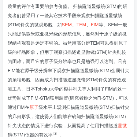
质量的评估有重要的参考价值。 扫描隧道显微镜(STM)的研
究者们曾采用了一些其它技术手段来观察扫描隧道显微镜
(STM)针尖的微观形貌，如
SEM
、
TEM
、
FIM
等。SEM一般
只能提供微米或亚微米级的形貌信息，显然对于原子级的微
观结构观察是远远不够的。虽然用高分辨TEM可以得到原子
级的样品图象，但用于观察扫描隧道显微镜(STM)针尖则较
为困难，而且它的原子级分辨率也只是勉强可以达到。只有
FIM能在原子级分辨率下观察扫描隧道显微镜(STM)金属针尖
的顶端形貌，因而成为扫描隧道显微镜(STM)针尖的有效观
测工具。日本Tohoku大学的樱井利夫等人利用了FIM的这一
优势制成了FIM-STM联用装置(研究者称之为FI-STM)，可以
通过FIM在
原子
级水平上观测扫描隧道显微镜(STM)扫描针尖
的几何形状，这使得人们能够在确知扫描隧道显微镜(STM)
针尖状态的情况下进行实验，从而提高了使用扫描隧道
显微
[2]
镜(STM)仪器的有效率
。