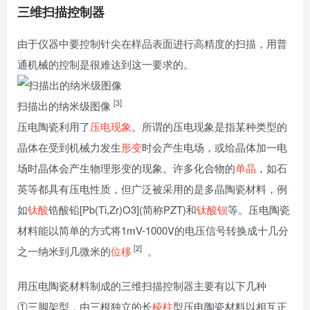
三维扫描控制器
由于仪器中要控制针尖在样品表面进行高精度的扫描，用普
通机械的控制是很难达到这一要求的。
[3]
扫描出的纳米级图像
压电陶瓷利用了
压电现象
。所谓的压电现象是指某种类型的
晶体在受到机械力发生
形变
时会产生电场，或给晶体加一电
场时晶体会产生物理形变的现象。许多化合物的
单晶
，如石
英等都具有压电性质，但广泛被采用的是多晶陶瓷材料，例
如
钛酸
锆酸铅[Pb(Ti,Zr)O3](简称PZT)和
钛酸钡
等。压电陶瓷
材料能以简单的方式将1mV-1000V的电压信号转换成十几分
[2]
之一纳米到几微米的
位移
。
用压电陶瓷材料制成的三维扫描控制器主要有以下几种
①三脚架型，由三根独立的长
棱柱
型压电陶瓷材料以相互正