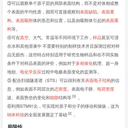
③可以观察单个原子层的局部表面结构，而不是对体相或整
个表面的平均性质，因而可直接观察到
表面缺陷
。
表面重
构
、
表面吸附
体的形态和位置，以及由吸附体引起的
表面重
构
等。
④可在
真空
、大气、常温等不同环境下工作，
样品
甚至可浸
在水和其他溶液中 不需要特别的制样技术并且探测过程对样
品无损伤．这些特点特别适用于研究生物样品和在不同实验
条件下对样品表面的评价，例如对于
多相催化
机理、超一身
地创、
电化学反应
过程中电极表面变化的监测等。
⑤ 配合扫描隧道谱（STS）可以得到有关
表面电子结构
的信
息，例如表面不同层次的
态密度
。表面电子阱、
电荷密度
[3]
波、表面势垒的变化和
能隙
结构等
。
⑥利用STM针尖，可实现对原子和分子的移动和操纵，这为
[2]
纳米科技
的全面发展奠定了基础
。
局限性