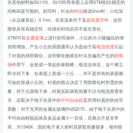
在其他材料如Si(110)、Si(100)等表面上运用STM刻出稳定的
结构却是可能的。刻写时，针尖向
样品
移进2nm时，小坑深
（从边缘算起）0.7nm。在室温条件下及
超高真空
中，这些
图形具有高稳定性，经很长时间后亦不发生变化。
STM可在
金属玻璃
上进行刻写操作，小丘的大小随偏压的增
加而增加。产生小丘的原因通常认为是由于高
电流密度
引起
了衬底的局部熔化，这些熔化物质在针尖负偏压产生的
静电
场
作用下，会形成一突起的泰勒锥，电流去掉后，这个锥立
即冷却下来，在表面上形成一小丘……并不是所有的表面都
可如此形成小丘的。衬底的熔点决定了局部熔化时所需的热
量；对于点源电子束，衬底实际获取热量不仅与电流密度有
关，还取决于电子在其中的
平均自由程
及所用衬底的热传导
系数；对于无序的金属化玻璃Rh25Zr75，由于电子在其中的
平均自由程较晶体及多晶金属小一百倍，且熔点不是非常
高，为1340K，因此电子束入射时其获取热量较多，相对较