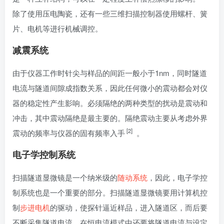
除了使用压电陶瓷，还有一些三维扫描控制器使用螺杆、簧
片、电机等进行机械调控。
减震系统
由于仪器工作时针尖与样品的间距一般小于1nm，同时隧道
电流与隧道间隙成指数关系，因此任何微小的震动都会对仪
器的稳定性产生影响。必须隔绝的两种类型的扰动是震动和
冲击，其中震动隔绝是最主要的。隔绝震动主要从考虑外界
[2]
震动的频率与仪器的固有频率入手
。
电子学控制系统
扫描隧道显微镜是一个纳米级的
随动系统
，因此，电子学控
制系统也是一个重要的部分。扫描隧道显微镜要用计算机控
制
步进电机
的驱动，使探针逼近样品，进入隧道区，而后要
不断采集隧道电流，在恒电流模式中还要将隧道电流与设定