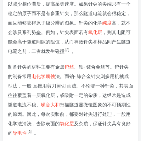
以减少相位滞后，提高采集速度。如果针尖的尖端只有一个
稳定的原子而不是有多重针尖，那么隧道电流就会很稳定，
而且能够获得原子级分辨的图象。针尖的化学
纯度
高，就不
会涉及系列势垒。例如，针尖表面若有
氧化层
，则其电阻可
能会高于隧道间隙的阻值，从而导致针尖和样品间产生隧道
[2]
电流之前，二者就发生碰撞
。
制备针尖的材料主要有金属
钨丝
、铂- 铱合金丝等。钨针尖
的制备常用
电化学腐蚀
法。而铂- 铱合金针尖则多用机械成
型法，一般 直接用剪刀剪切 而成。不论哪一种针尖，其表面
往往覆盖着一层氧化层，或吸附一定的杂质，这经常是造成
隧道电流不稳、
噪音
大和
扫描隧道显微镜图象的不可预期性
的原因。因此，每次实验前，都要对针尖进行处理，一般用
化学法清洗，去除表面的
氧化层
及杂质，保证针尖具有良好
[2]
的
导电性
。