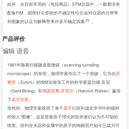
此外，在目前常用的（包括商品）STM仪器中，一般都没有
配备FIM，因而针尖形状的不确定性往往会对仪器的分辨率
[5]
和图象的认证与解释带来许多不确定因素
。
产品评价
编辑
语音
1981年随着扫描隧道显微镜（scanning tunneling
microscope）的发明，物理学家作出了一个突破，它为在
苏
黎世
（Zurich）的IBM实验室工作的科学家盖尔德·宾尼
（Gerd Bining）和
海因里希·罗雷尔
（Heinrich Rohrer）赢得
了
诺贝尔奖
。
突然间，物理学家获得了单个
原子
们排列成化学书中的模样
的惊人“图像”，这是曾被原子理论的批评者们认为不可能的
情形。排列在水晶和金属中的原子的绚丽照片如今已成为可