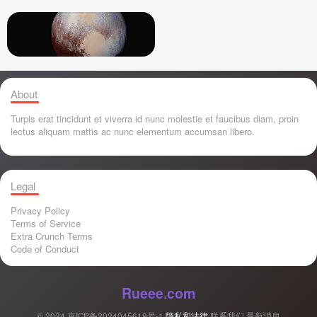
About
Turpis erat tincidunt et viverra id nunc molestie et faucibus diam, proin
lectus aliquam mattis ac nunc elementum accumsan libero.
Legal
Privacy Policy
Terms of Service
Extra Crunch Terms
Code of Conduct
Rueee.com
© 2024
京ICP备2024045619号-1
隐私和法律
联系我们
最新消息