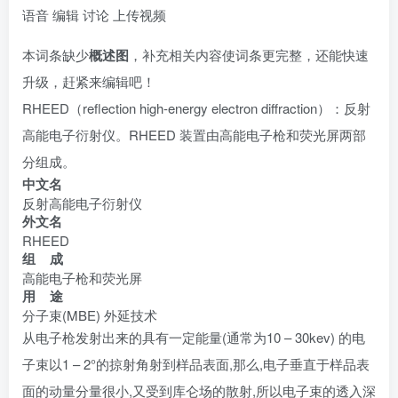
语音
编辑
讨论
上传视频
本词条缺少
概述图
，补充相关内容使词条更完整，还能快速
升级，赶紧来
编辑
吧！
RHEED（reflection high-energy electron diffraction）：反射
高能电子衍射仪。RHEED 装置由高能电子枪和荧光屏两部
分组成。
中文名
反射高能电子衍射仪
外文名
RHEED
组 成
高能电子枪和荧光屏
用 途
分子束(MBE) 外延技术
从电子枪发射出来的具有一定能量(通常为10 – 30kev) 的电
子束以1 – 2°的掠射角射到样品表面,那么,电子垂直于样品表
面的动量分量很小,又受到库仑场的散射,所以电子束的透入深