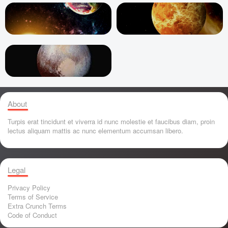
About
Turpis erat tincidunt et viverra id nunc molestie et faucibus diam, proin
lectus aliquam mattis ac nunc elementum accumsan libero.
Legal
Privacy Policy
Terms of Service
Extra Crunch Terms
Code of Conduct